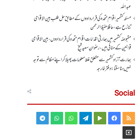
عبداللہ
مسئلہ کشمیر اقوام متحدہ کی قراردادوں کے مطابق حل طلب بین الاقوامی
تنازع ہے، حافظ حفیظ الرحمن
مقبوضہ کشمیر میں بھارتی اقدامات اقوام متحدہ کی قراردادوں، بین الاقوامی
قوانین کے منافی ہیں،رضوان سعید شیخ
بھارت آزاد کشمیر سے متعلق غلط معلومات پھیلا کر اپنے مظالم سے توجہ
نہیں ہٹا سکتا: دفتر خارجہ
Social
Telegram
WhatsApp
WhatsApp
Telegram
Google
Facebook
RSS
Group
Group
Play
X