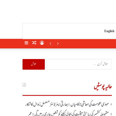
English
Sidebar
Random
Log
Article
In
تلاش
کریں
برائے:
حالیہ پوسٹیں
مودی حکومت کی معاشی ناکامیاں: بھارتی ایئرلائنز مسلسل زوال کا شکار
مقبوضہ کشمیر کی ریاستی حیثیت کی بحالی کیلئے کوششیں جاری رہیں گی: عمر