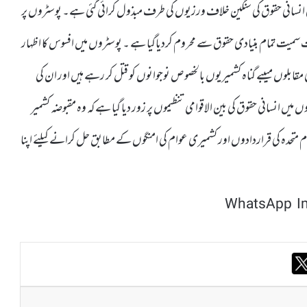
 انسانی حقوق کی سنگین خلاف ورزیوں کی طرف مبذول کرائی گئی ہے۔ پوسٹروں پر
 سمیت تمام بنیادی حقوق سے محروم کردیاگیا ہے ۔ پوسٹروں میں افسوس کا اظہار
لی مقابلوں میںبے گناہ کشمیریوں بالخصوص نوجوانوں کو قتل کر رہے ہیں اور ان کی
ں انسانی حقوق کی بین الاقوامی تنظیموں پر زور دیا گیا ہے کہ وہ مقبوضہ کشمیر
ام متحدہ کی قراردادوں اور کشمیری عوام کی امنگوں کے مطابق حل کرانے کیلئے اپنا