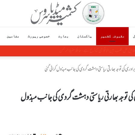
ل
مقبوضہ کشمیر
پاکستان
بھارت
خصوصی رپورٹ
مضامین
ق حل طلب بین الاقوامی تنازع ہے، حافظ حفیظ الرحمن
رادری کی توجہ بھارتی ریاستی دہشت گردی کی جانب مبذول کرائی گئی
 کی توجہ بھارتی ریاستی دہشت گردی کی جانب مبذول