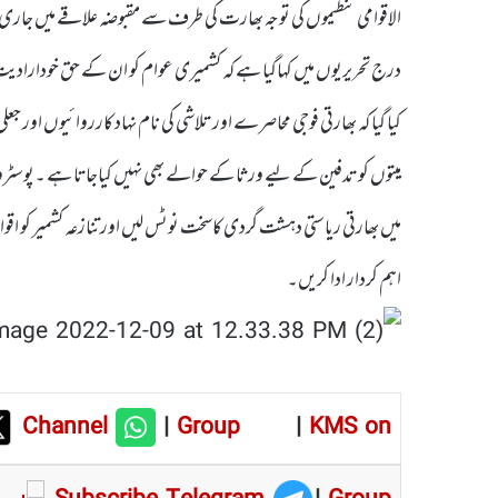
الاقوامی تنظیموں کی توجہ بھارت کی طرف سے مقبوضہ علاقے میں جاری
درج تحریریوں میں کہاگیا ہے کہ کشمیری عوام کو ان کے حق خودارادیت
کیا گیا کہ بھارتی فوجی محاصرے اور تلاشی کی نام نہاد کارروائیوں اور جع
میتوں کو تدفین کے لیے ورثا کے حوالے بھی نہیں کیاجاتا ہے ۔پوسٹروں می
میں بھارتی ریاستی دہشت گردی کاسخت نوٹس لیں اور تنازعہ کشمیر کو اقو
اہم کردار ادا کریں۔
Channel
|
Group
|
KMS on