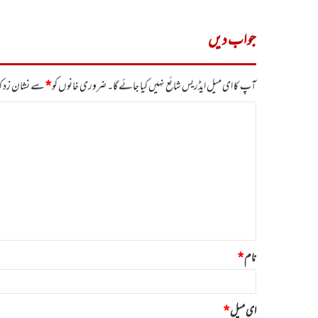
جواب دیں
آپ کا ای میل ایڈریس شائع نہیں کیا جائے گا۔
ضروری خانوں کو
*
سے نشان زد کی
ت
ب
ص
ر
ہ
*
نام
*
ای میل
*