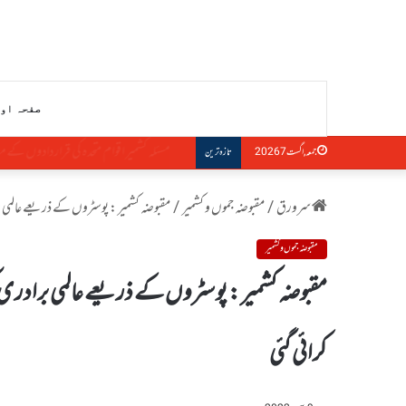
صفحہ او
مسئلہ کشمیر اقوام متحدہ کی قراردادوں کے مطاب
جمعہ, اگست 7 2026
تازہ ترین
سرورق
/
مقبوضہ جموں و کشمیر
/
مقبوضہ کشمیر : پوسٹروں کے ذریعے عالمی ب
مقبوضہ جموں و کشمیر
مقبوضہ کشمیر : پوسٹروں کے ذریعے عالمی برادری
کرائی گئی