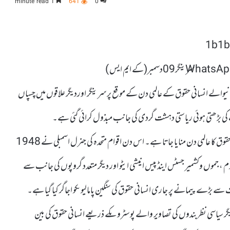
1 minute read
641
0
سرینگر09دسمبر(کے ایم ایس )
بضہ جموں وکشمیر میں 10دسمبر کومنائے جانیوالے انسانی حقوق کے عالمی دن کے موقع پر سرینگر اوردیگر علاقوں میں چسپاں
ت کی بڑھتی ہوئی ریاستی دہشت گردی کی جانب مبذول کرائی گئی ہے۔
کشمیر میڈیا سروس کے مطابق ہر سال 10دسمبر کو دنیا بھر میں انسانی حقوق کا عالمی دن منایا جاتا ہے۔ اس دن اقوام متحدہ کی جنرل اسمبلی نے 1948
وم ، جموں وکشمیر جسٹس اینڈ پیس انیشی ایٹو اور دیگر متعدد گروپوں کی جانب سے
ے بڑے پیمانے پر جاری انسانی حقوق کی سنگین پامالیوںکو اجاگر کیا گیا ہے۔
گر سیاسی نظربندوں کی تصاویر والے پوسٹروںکے ذریعے انسانی حقوق کی بین