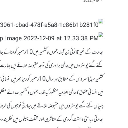
9 دسمبر, 2022
بھارت کے غیر قانونی زیر ق
کئے گئے پوسٹر وں میں عالمی برادری کی توجہ مقبوضہ علاقے میں بھار
میں انسانی حقوق کا عالمی اعلامیہ منظور کیاتھا۔جموں وکشمیر صدائے مظل
چسپاں کئے گئے پوسٹروں میں مقبوضہ علاقے میں بھارتی فوجیوں کی طرف س
بھارتی ریاستی دہشت گردی کے متاثرین اور مختلف جیلوں میں نظربند دی