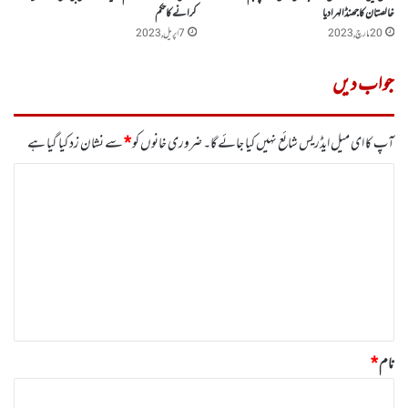
خالصتان کا جھنڈا لہرا دیا
کرانے کا حکم
20 مارچ, 2023
7 اپریل, 2023
جواب دیں
آپ کا ای میل ایڈریس شائع نہیں کیا جائے گا۔
ضروری خانوں کو
*
سے نشان زد کیا گیا ہے
ت
ب
ص
ر
ہ
*
نام
*