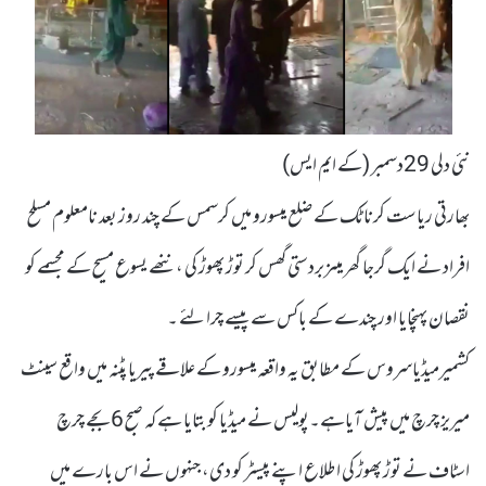
نئی دلی 29دسمبر (کے ایم ایس)
بھارتی ریاست کرناٹک کے ضلع میسورو میں کرسمس کے چند روز بعد نامعلوم مسلح
افراد نے ایک گرجا گھر میںزبردستی گھس کر توڑ پھوڑ کی ، ننھے یسوع مسیح کے مجسمے کو
نقصان پہنچایا اور چندے کے باکس سے پیسے چرا لئے ۔
کشمیرمیڈیاسروس کے مطابق یہ واقعہ میسورو کے علاقے پیریا پٹنہ میں واقع سینٹ
میریز چرچ میں پیش آیاہے۔پولیس نے میڈیا کو بتایا ہے کہ صبح 6 بجے چرچ
اسٹاف نے توڑ پھوڑ کی اطلاع اپنے پیسٹر کو دی، جنہوں نے اس بارے میں