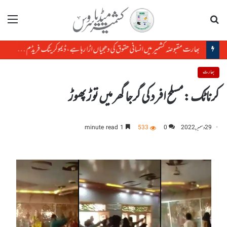
تلاش
مینو
بھارت مقبوضہ کشمیر میں انسانی حقوق کی دھجیاں اڑا رہا ہے، ڈیموکریٹک فریڈم پارٹی
بھارت
کرناٹک :مسلح افرد کی گرجا گھر میں توڑ پھوڑ
29 دسمبر, 2022
0
533
1 minute read