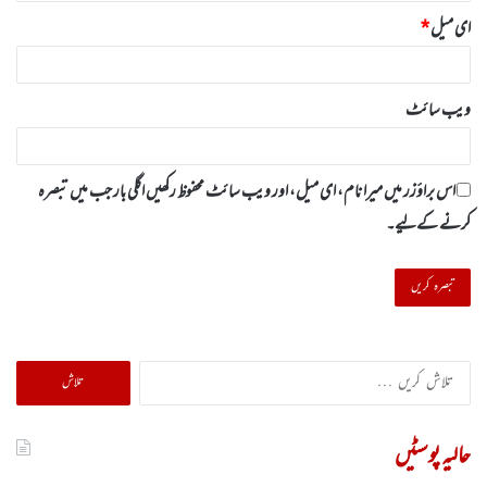
ای میل
*
ویب‌ سائٹ
اس براؤزر میں میرا نام، ای میل، اور ویب سائٹ محفوظ رکھیں اگلی بار جب میں تبصرہ
کرنے کےلیے۔
تلاش
کریں
برائے:
حالیہ پوسٹیں