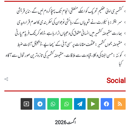
کشمیری اپنی عظیم تحریک کو اسکے منطقی انجام تک پہنچا کر دم لیں گے، نذیر قریشی
سرینگر:ہائیکورٹ نے شوپیاں کے رہائشی نوجوان کی نظربندی کالعدم قرار دیدی
بھارت مقبوضہ کشمیر میں انسانی حقوق کی دھجیاں اڑا رہا ہے، ڈیموکریٹک فریڈم پارٹی
مقبوضہ جموں کشمیر:مختلف مقامات پر ”سی آئی کے” چھاپے، ڈیجیٹل آلات ضبط
کوئٹہ:حسن البنا کی وکلاء قیادت سے ملاقات، مقبوضہ کشمیرکی تازہ ترین صورتحال سے آگاہ
کیا
Social
Telegram
X
WhatsApp
WhatsApp
Telegram
Google
Facebook
RSS
Group
Group
Play
اگست 2026