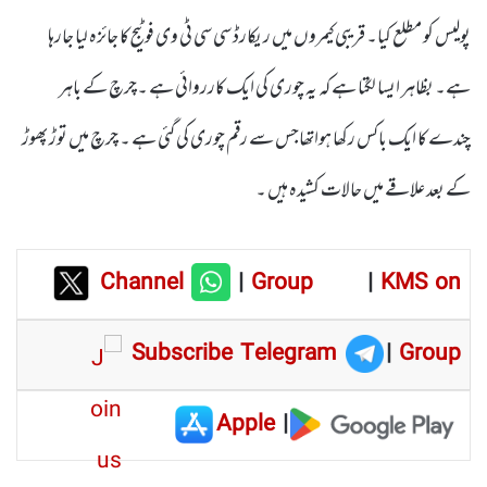
پولیس کو مطلع کیا۔ قریبی کیمروں میں ریکارڈ سی سی ٹی وی فوٹیج کا جائزہ لیا جارہا
ہے۔ بظاہر ایسا لگتا ہے کہ یہ چوری کی ایک کارروائی ہے ۔چرچ کے باہر
چندے کا ایک باکس رکھا ہواتھاجس سے رقم چوری کی گئی ہے ۔ چرچ میں توڑ پھوڑ
کے بعد علاقے میں حالات کشیدہ ہیں ۔
Channel
|
Group
|
KMS on
Subscribe Telegram
|
Group
Apple
|