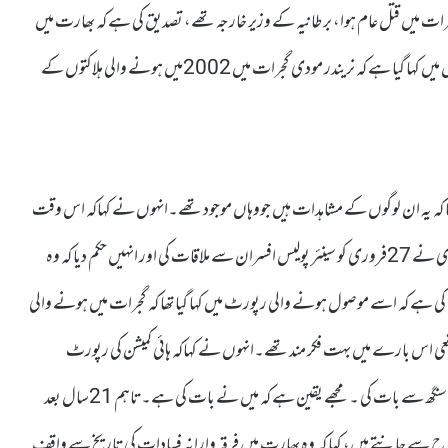
ایم ایس)جیک ا سٹرنے جو 2002میں جب گجرات میں قتل عام ہوا، برطانیہ کے وزیر خارجہ تھے، تصدیق کی ہے کہ بھارت میں
برطانوی ہائی کمشنر نے لندن میں دفتر خارجہ کو ایک رپورٹ بھیجی تھی جس میں کہا گیا ہے کہ نریندر مودی گجرات میں 2002میں ہونے والی ہلاکتوں کے
ہا کہ یہ ان لوگوں کے مشاہدات ہیں جووہاں موجود تھے۔انہوں نے کہاکہ اس وقت
2002)میں) برطانوی ہائی کمیشن کی رپورٹ میں کہا گیاتھا کہ نریندر مودی نے 27فروری کو سینئر پولیس افسران سے ملاقات کی اور انہیں حکم دیا کہ وہ
ہے کہ اسے موصول ہونے والی رپورٹ میں کہا گیا تھا کہ گجرات میں ہونے والی
واقعی اس بارے میں بہت فکر مند تھے۔انہوں نے کہاکہ ہائی کمیشن کی رپورٹ
موصول ہونے کے بعد میں نے واجپائی حکومت اور وزیر خارجہ جسونت سنگھ سے بات کی ۔ مجھے یقین ہے کہ میں نے بات کی ہے۔تاہم 21سال بعد
 طرح سے جانتے ہیں، کہا کہ وہ بھارت میں فرقہ وارانہ فسادات کی تاریخ سے واقف