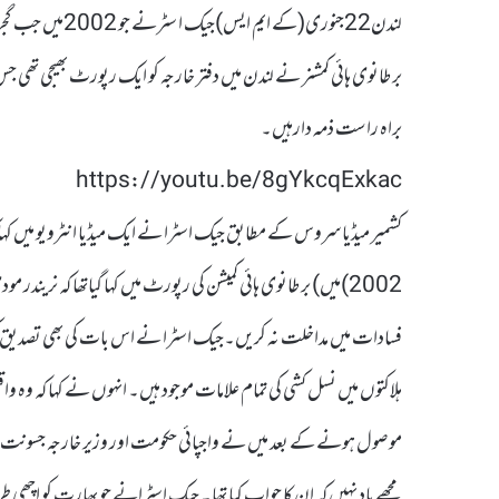
لندن22جنوری(کے 
براہ راست ذمہ دارہیں۔
https://youtu.be/8gYkcqExkac
کشمیر میڈیا سروس کے مطابق جیک اسٹرا نے ایک میڈیا انٹرویو میں ک
فسادات میں مداخلت نہ کریں۔جیک اسٹرا نے اس بات کی بھی تصدیق کی 
ہلاکتوں میں نسل کشی کی تمام علامات موجود ہیں۔ انہوں نے کہا کہ وہ 
مجھے یاد نہیں کہ ان کا جواب کیا تھا۔ جیک اسٹرانے جو بھارت کو اچھی