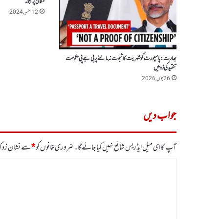
مکانی پر مجبور
12 ستمبر, 2024
بھارت :پاسپورٹ کو شہریت کا ثبوت نہ ماننے پر بی جے پی حکومت
تنقید کی زد میں
26 جون, 2026
جواب دیں
آپ کا ای میل ایڈریس شائع نہیں کیا جائے گا۔
ضروری خانوں کو
*
سے نشان زد کی
ت
ب
ص
ر