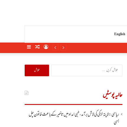
English
Sidebar
Random
Log
Article
In
تلاش
کریں
برائے:
حالیہ پوسٹیں
ریاسی: لاپتہ لڑکی کی لاش برآمد، طبی امداد میں تاخیرکے باعث خاتون چل
بسی