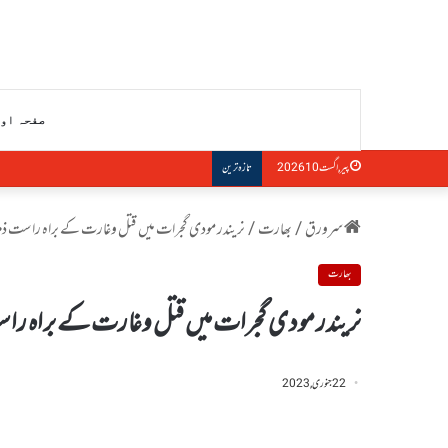
صفحہ او
سول سوسائٹی فورم کا مقبوضہ جموں وکشمیر می
پیر, اگست 10 2026
تازہ ترین
سرورق
/
بھارت
/
نریندر مودی گجرات میں قتل وغارت کے براہ راست ذمہ
بھارت
نریندر مودی گجرات میں قتل وغارت کے براہ راس
22 جنوری, 2023