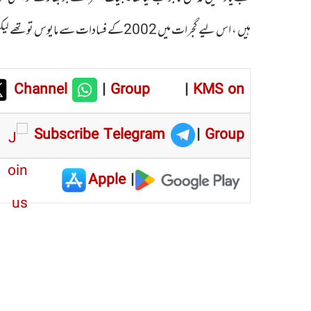
ہیں ، اس لیے گجرات میں 2002کے فسادات سے مایوس توتھے لیکن حیران نہیںتھے۔
Channel
|
Group
|
KMS on
Subscribe Telegram
|
Group
Apple
|