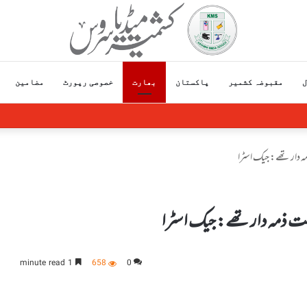
ل
مقبوضہ کشمیر
پاکستان
بھارت
خصوصی رپورٹ
مضامین
ں بڑھتی ہوئی بے روزگاری پر اظہارتشویش
 دار تھے: جیک اسٹرا
ت ذمہ دار تھے: جیک اسٹرا
1 minute read
658
0