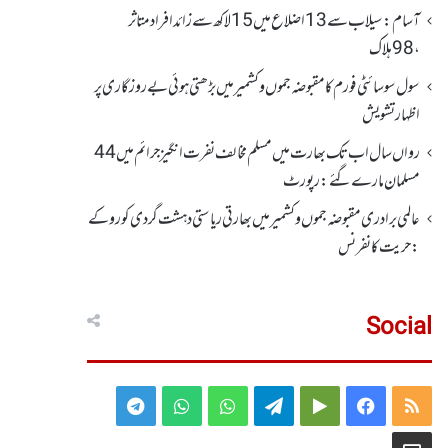
آسام: سیلاب سے 13اضلاع میں 15لاکھ سے زائد افراد متاثر
، 98ہلاک
سول سوسائٹی فورم کا مقبوضہ جموں وکشمیر میں بڑھتی ہوئی بے روزگاری پر
اظہارتشویش
رواں سال اب تک بھارت میں مسلم مخالف نفرت انگیز جرائم میں 44
مسلمان مارے گئے: رپورٹ
عالمی برادری مقبوضہ جموں وکشمیر میں بھارتی ریاستی دہشت گردی کو روکے
: حریت کانفرنس
Social
Telegram
WhatsApp
WhatsApp
Telegram
Google
Facebook
RSS
Group
Group
Play