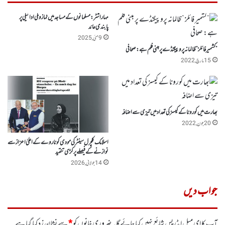
مہاراشٹر: مسلمانوں کے مساجد میں نمازوںکی ادائیگی پر
پابندی عائد
9 مئی, 2025
”کشمیر فائلز ”ظالمانہ پروپیگنڈے پر مبنی فلم ہے: صحافی
15 مارچ, 2022
بھارت میں کورونا کے کیسز کی تعداد میں تیزی سے اضافہ
20 جون, 2022
اسلامک کلچرل سینٹر کی مودی کو ناروے کے اعلیٰ اعزاز سے
نوازنے کے فیصلے پر کڑی تنقید
14 جولائی, 2026
جواب دیں
آپ کا ای میل ایڈریس شائع نہیں کیا جائے گا۔
ضروری خانوں کو
*
سے نشان زد کیا گیا ہے