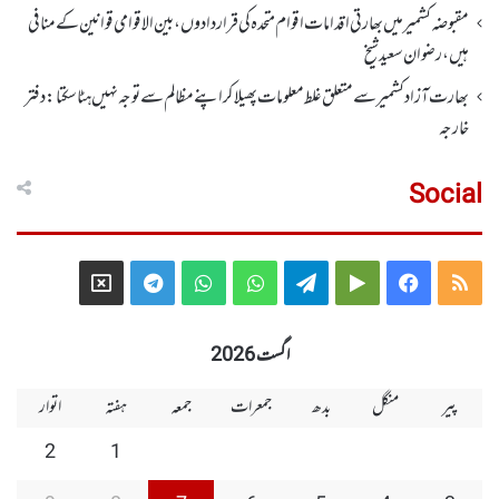
مقبوضہ کشمیر میں بھارتی اقدامات اقوام متحدہ کی قراردادوں، بین الاقوامی قوانین کے منافی
ہیں،رضوان سعید شیخ
بھارت آزاد کشمیر سے متعلق غلط معلومات پھیلا کر اپنے مظالم سے توجہ نہیں ہٹا سکتا: دفتر
خارجہ
Social
Telegram
X
WhatsApp
WhatsApp
Telegram
Google
Facebook
RSS
Group
Group
Play
اگست 2026
پیر
منگل
بدھ
جمعرات
جمعہ
ہفتہ
اتوار
2
1