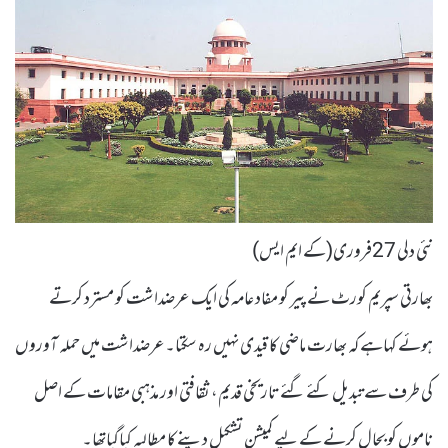
نئی دلی 27فروری(کے ایم ایس)
بھارتی سپریم کورٹ نے پیر کو مفاد عامہ کی ایک عرضداشت کو مسترد کرتے
ہوئے کہاہے کہ بھارت ماضی کا قیدی نہیں رہ سکتا۔عرضداشت میں حملہ آوروں
کی طرف سے تبدیل کئے گئے تاریخی قدیم، ثقافتی اور مذہبی مقامات کے اصل
ناموں کو بحال کرنے کے لیے کمیشن تشکیل دینے کا مطالبہ کیاگیاتھا۔