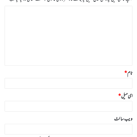
ت
ب
ص
ر
ہ
*
نام
*
ای میل
*
ویب‌ سائٹ