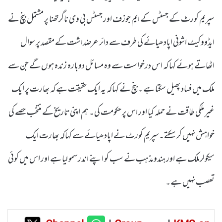
سپریم کورٹ کے جسٹس کے ایم جوزف اور جسٹس بی وی ناگرتھنا پر مشتمل بنچ نے
ایڈووکیٹ اشونی اپادھیائے کی طرف سے دائر عرضداشت کے مقصد پر سوال
اٹھاتے ہوئے کہا کہ اس درخواست سے وہ مسائل دوبارہ زندہ ہوں گے جن سے
ملک میں فساد پھیل سکتا ہے ۔بنچ نے کہاکہ یہ ایک حقیقت ہے کہ بھارت پر ایک
غیر ملکی طاقت نے حملہ کیا اور اس پر حکومت کی۔ ہم اپنی تاریخ کے منتخب حصے کی
خواہش نہیں کر سکتے۔سپریم کورٹ نے اپادھیائے سے کہاکہ بھارت ایک
سیکولرملک ہے اور ہندو مذہب نے سب کو اپنے اندر سمو لیا ہے اور اس میں کوئی
تعصب نہیں ہے۔