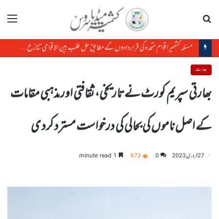
تلاش
مینو
مسئلہ کشمیر اقوام متحدہ کی قراردادوں کے مطابق حل طلب بین الاقوامی تنازع ہے، حافظ حفیظ الرحمن
بھارت
بھارتی سپریم کورٹ نے تاریخی، ثقافتی اور مذہبی مقامات
کے اصل ناموں کی بحالی کی درخواست مسترد کرد ی
27 فروری, 2023
0
673
1 minute read