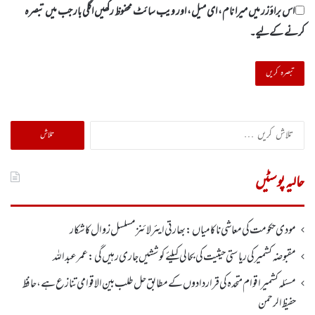
اس براؤزر میں میرا نام، ای میل، اور ویب سائٹ محفوظ رکھیں اگلی بار جب میں تبصرہ
کرنے کےلیے۔
تلاش
کریں
برائے:
حالیہ پوسٹیں
مودی حکومت کی معاشی ناکامیاں: بھارتی ایئرلائنز مسلسل زوال کا شکار
مقبوضہ کشمیر کی ریاستی حیثیت کی بحالی کیلئے کوششیں جاری رہیں گی: عمر عبداللہ
مسئلہ کشمیر اقوام متحدہ کی قراردادوں کے مطابق حل طلب بین الاقوامی تنازع ہے، حافظ
حفیظ الرحمن