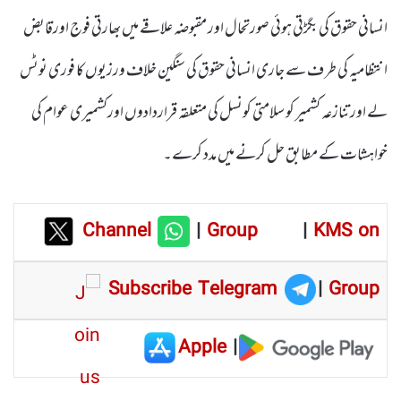
انسانی حقوق کی بگڑتی ہوئی صورتحال اور مقبوضہ علاقے میں بھارتی فوج اورقابض
انتظامیہ کی طر ف سے جاری انسانی حقوق کی سنگین خلاف ورزیوں کا فوری نوٹس
لے اور تنازعہ کشمیر کو سلامتی کونسل کی متعلقہ قراردادوں اورکشمیری عوام کی
خواہشات کے مطابق حل کرنے میں مدد کرے۔
Channel
|
Group
|
KMS on
Subscribe Telegram
|
Group
Apple
|