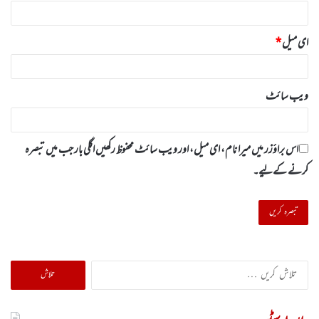
ای میل
*
ویب‌ سائٹ
اس براؤزر میں میرا نام، ای میل، اور ویب سائٹ محفوظ رکھیں اگلی بار جب میں تبصرہ
کرنے کےلیے۔
تلاش
کریں
برائے: