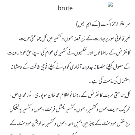
سرینگر 22 اگست (کے ایم ایس)
غیر قانونی طور پر بھارت کے زیر قبضہ جموں و کشمیر میں کل جماعتی حریت
کانفرنس کے رہنمائوں اورتنظیموں نے کشمیری عوام کی اپنے حق خودارادیت
کے حصول کیلئے منصفانہ جدوجہد آزادی کو دبانے کیلئے فوجی طاقت کے وحشیانہ
استعمال کی مذمت کی ہے۔
کل جماعتی حریت کانفرنس کے رہنما ئوںغلام محمد خان سوپوری، نور محمد فیاض،
تحریک حریت جموں وکشمیر، جموں وکشمیر نیشنل فرنٹ، جموں و کشمیر پولیٹیکل
ریزسٹنس موومنٹ کے چیئرمین جمیل احمد، جموں و کشمیر سالویشن موومنٹ کے