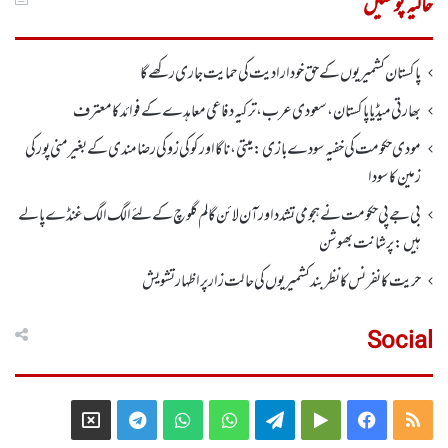
حالیہ پوسٹیں
پاکستان کشمیریوں کے حق خودارادیت کی حمایت جاری رکھے گا
بھارتی میڈیا پاکستان، سعودی عرب، ترکیہ دفاعی معاہدے کے فوائد کا معترف
مودی حکومت کی خفیہ سودے بازی: میتی، ناگا اور کوکی زو کی رضامندی کے بغیر منی پور کی
زمین کا سودا
بی جے پی حکومت نے ہجومی تشدد اورآن لائن گالم گلوچ کے لئے الگ الگ غنڈے پالے
ہیں: پرشانت بھوشن
حریت کانفرنس کا نظر بند کشمیریوں کی حالت زار پر اظہار تشویش
Social
Telegram
X
WhatsApp
WhatsApp
Telegram
Google
Facebook
RSS