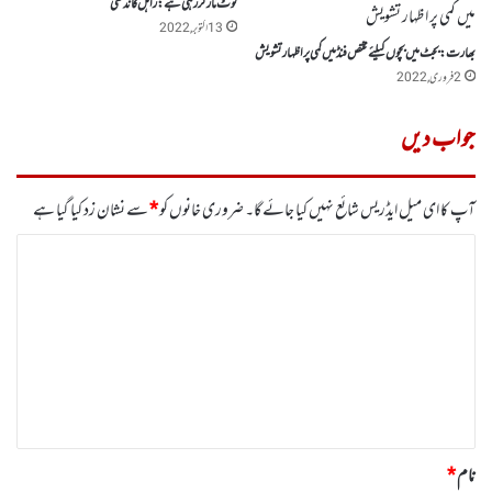
لوٹ مار کر رہی ہے : راہل گاندھی
13 اکتوبر, 2022
بھارت:بجٹ میں بچوں کیلئے مختص فنڈ میں کمی پر اظہار تشویش
2 فروری, 2022
جواب دیں
آپ کا ای میل ایڈریس شائع نہیں کیا جائے گا۔
ضروری خانوں کو
*
سے نشان زد کیا گیا ہے
ت
ب
ص
ر
ہ
*
نام
*