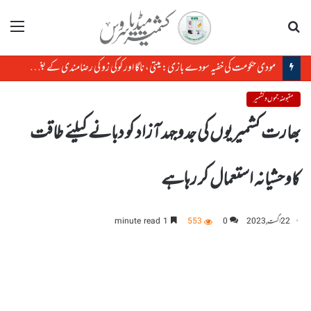
تلاش
مینو
مودی حکومت کی خفیہ سودے بازی: میتی، ناگا اور کوکی زو کی رضامندی کے بغیر منی پور کی زمین کا سودا
مقبوضہ جموں و کشمیر
بھارت کشمیریوں کی جدوجہد آزاد کو دبانے کیلئے طاقت
کاوحشیانہ استعمال کر رہاہے
22 اگست, 2023
0
553
1 minute read