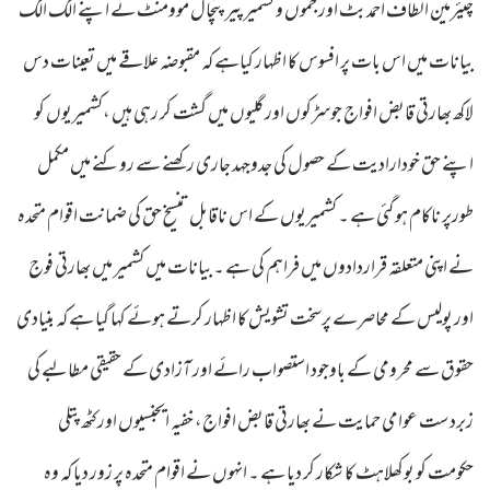
چیئرمین الطاف احمد بٹ اور جموں و کشمیر پیرپنچال موومنٹ نے اپنے الگ الگ
بیانات میں اس بات پر افسوس کا اظہار کیاہے کہ مقبوضہ علاقے میں تعینات دس
لاکھ بھارتی قابض افواج جوسڑکوں اور گلیوں میں گشت کر رہی ہیں ،کشمیریوں کو
اپنے حق خودارادیت کے حصول کی جدوجہد جاری رکھنے سے روکنے میں مکمل
طورپر ناکام ہو گئی ہے ۔ کشمیریوں کے اس ناقابل تنسیخ حق کی ضمانت اقوام متحدہ
نے اپنی متعلقہ قراردادوں میں فراہم کی ہے ۔ بیانات میں کشمیر میں بھارتی فوج
اور پولیس کے محاصرے پرسخت تشویش کا اظہار کرتے ہوئے کہا گیا ہے کہ بنیادی
حقوق سے محرومی کے باوجود استصواب رائے اور آزادی کے حقیقی مطالبے کی
زبردست عوامی حمایت نے بھارتی قابض افواج، خفیہ ایجنسیوں اور کٹھ پتلی
حکومت کو بوکھلاہٹ کا شکار کر دیا ہے ۔ انہوں نے اقوام متحدہ پر زور دیا کہ وہ