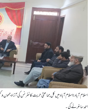
اسلام آباد: اسلام آباد میں کل جماعتی حریت کانفرنس کی آزاد جموں و کش
احمد ساغرنے کی ۔