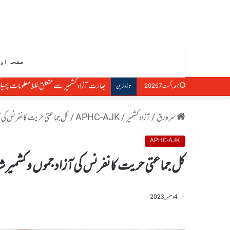
صفحہ او
بھارت آزاد کشمیر سے متعلق غلط معلومات پھیلا ک
جمعہ, اگست 7 2026
تازہ ترین
سرورق
/
آزاد کشمیر
/
APHC-AJK
/
کل جماعتی حریت کانفرنس کی آزا
APHC-AJK
کل جماعتی حریت کانفرنس کی آزاد جموں و کشمیر شاخ
4 دسمبر, 2023