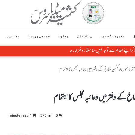
ل
مقبوضہ کشمیر
پاکستان
بھارت
خصوصی رپورٹ
مضامین
ر اپنے مظالم سے توجہ نہیں ہٹا سکتا: دفتر خارجہ
د جموں و کشمیر شاخ کے دفتر میں دعائیہ مجلس کا اہتمام
 کے دفتر میں دعائیہ مجلس کا اہتمام
1 minute read
373
0