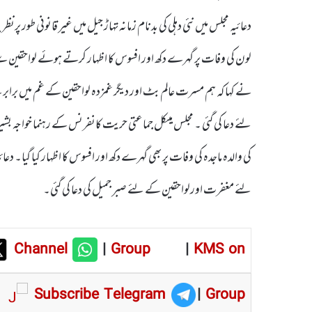
دعائیہ مجلس میں نئی دہلی کی بدنام زمانہ تہاڑ جیل میں غیر قانونی طور
لون کی وفات پر گہرے دکھ اور افسوس کا اظہار کرتے ہوئے لواحقین س
نے کہا کہ ہم مسرت عالم بٹ اور دیگر غمزدہ لواحقین کے غم میں بر
لئے دعا کی گئی ۔ مجلس میںکل جماعتی حریت کانفرنس کے رہنما خواجہ بشیر
کی والدہ ماجدہ کی وفات پر بھی گہرے دکھ اور افسوس کا اظہار کیا گیا۔ دع
لئے مغفرت اورلواحقین کے لئے صبر جمیل کی دعا کی گئی۔
Channel
|
Group
|
KMS on
Subscribe Telegram
|
Group