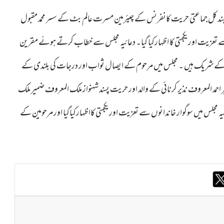
 پرنظر بند کل جماعتی حریت کانفرنس کے چیئرمین مسرت عالم بٹ کے سسر محمد مقبول
ے تعزیت اوریکجہتی کا اظہارکیا گیا۔ دعائیہ مجلس سے خطاب کرتے ہوئے مقرین
ابر کے شریک ہیں ۔ مجلس میں مرحوم کے ایصال ثواب اور درجات کی بلندی کے
 احمد المعروف نذیر کرنائی کے والد اور حریت پسند شہنواز ملک المعروف ضمیر ملک
ائیہ مجلس میں سوگوار خاندانوں سے تعزیت اوریکجہتی کااظہارکیاگیا اور مرحومین کے