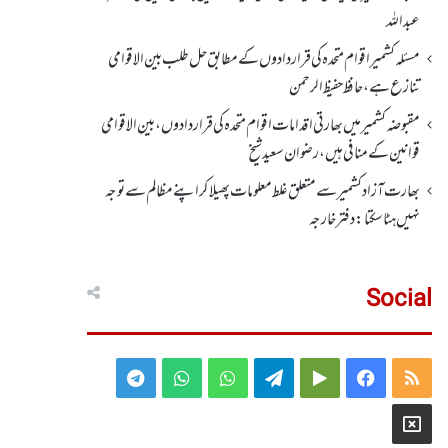
عبداللہ
مسئلہ کشمیر اقوام متحدہ کی قراردادوں کے مطابق حل طلب بین الاقوامی
تنازع ہے، حافظ حفیظ الرحمن
مقبوضہ کشمیر میں بھارتی اقدامات اقوام متحدہ کی قراردادوں، بین الاقوامی
قوانین کے منافی ہیں،رضوان سعید شیخ
بھارت آزاد کشمیر سے متعلق غلط معلومات پھیلا کر اپنے مظالم سے توجہ
نہیں ہٹا سکتا: دفتر خارجہ
Social
Telegram
WhatsApp
WhatsApp
Telegram
Google
Facebook
RSS
Group
Group
Play
X