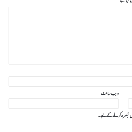
ا گیا ہے
ویب‌ سائٹ
 میں تبصرہ کرنے کےلیے۔