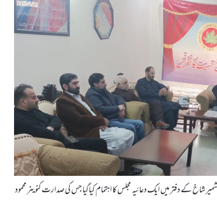
میر شاخ کے دفتر میں ایک دعائیہ مجلس کا اہتمام کیاگیا جس کی صدارت کنوینر محمود