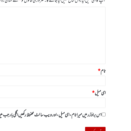
آپ کا ای میل ایڈریس شائع نہیں کیا جائے گا۔
ضروری خانوں کو
*
سے نشان زد کی
ت
ب
ص
ر
ہ
*
نام
*
ای میل
*
اس براؤزر میں میرا نام، ای میل، اور ویب سائٹ محفوظ رکھیں اگلی بار جب