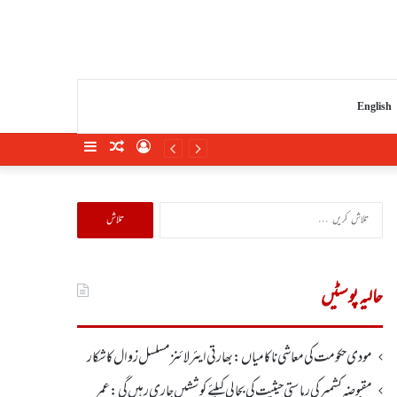
English
Sidebar
Random
Log
Article
In
تلاش
کریں
برائے:
حالیہ پوسٹیں
مودی حکومت کی معاشی ناکامیاں: بھارتی ایئرلائنز مسلسل زوال کا شکار
مقبوضہ کشمیر کی ریاستی حیثیت کی بحالی کیلئے کوششیں جاری رہیں گی: عمر