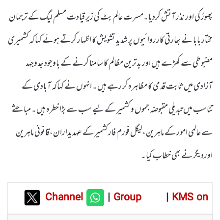
پھوڑ کی اور نذر آتش کردیا۔مسرت عالم بٹ کی زیر قیادت مسلم لیگ کے ترجمان
مختار بابا نے بھارتی کارروائیوں پر شدید تشویش کا اظہار کرتے ہوئے کہا کہ کشمیری
مضبوطی سے کھڑے ہیں اور بدترین مظالم کا سامنا کرنے کے باوجود جدوجہد
آزادی میں ثابت قدمی کا مظاہرہ کر رہے ہیں۔ انہوں نے کہاکہ آبادی کے
تناسب میں تبدیلی مقبوضہ جموں و کشمیر کے لیے سب سے بڑا خطرہ ہیں۔ مباحثے
سے عالمی امور کے ماہرین،لیگل فورم فارکشمیر کے عہدیداران،قانونی ماہرین
اوردیگر نے بھی خطاب کیا۔
Channel
|
Group
|
KMS on