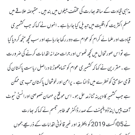
مذہبی قیادت کے ساتھ بھارت کی مختلف جیلوں میں بند ہیں۔ مقبوضہ علاقے میں
مسلم اکثریت کو اقلیت میں تبدیل کیا جارہا ہے۔ انہوں نے کہا کہ جب کشمیری
قیادت اور علما ئے کرام کو عوام سے دور رکھا جارہا ہے اور سب کچھ منجمد کر دیا گیا
ہے تو اس صورتحال میں کچھ ٹھوس اور جرات مندانہ اقدامات کرنے کی ضرورت
ہے۔مقررین نے کہا کہ کشمیری عوام کو تنہا چھوڑنا دراصل ریاست پاکستان کی
قومی سلامتی کو خطرے میں ڈالنا ہے۔ پرامن اور خوشحال پاکستان تب ہی ممکن
ہے جب کشمیر کا دیرینہ تنازعہ حل ہو۔ اس موقع پر مہمان خصوصی اور انسٹی ٹیوٹ
آف پیس اینڈ ڈویلپمنٹ کے صدر ڈاکٹر محمد طاہر تبسم نے کہا کہ بھارت
نے05اگست 2019 کو یکطرفہ اور غیر قانونی اقدامات کے ذریعے جموں