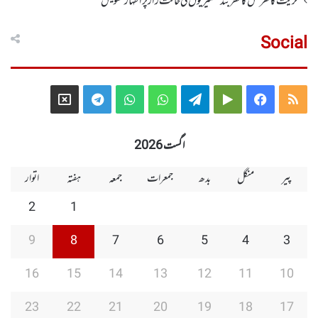
حریت کانفرنس کا نظر بند کشمیریوں کی حالت زار پر اظہار تشویش
Social
Telegram
X
WhatsApp
WhatsApp
Telegram
Google
Facebook
RSS
Group
Group
Play
اگست 2026
پیر
منگل
بدھ
جمعرات
جمعہ
ہفتہ
اتوار
2
1
9
8
7
6
5
4
3
16
15
14
13
12
11
10
23
22
21
20
19
18
17