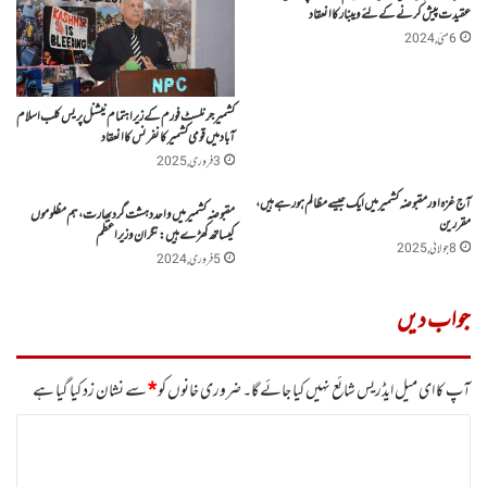
عقیدت پیش کرنے کے لئے ویبنارکا انعقاد
6 مئی, 2024
کشمیر جرنلسٹ فورم کے زیر اہتمام نیشنل پریس کلب اسلام
آباد میں قومی کشمیر کانفرنس کا انعقاد
3 فروری, 2025
آج غزہ اور مقبوضہ کشمیرمیں ایک جیسے مظالم ہو رہے ہیں ،
مقبوضہ کشمیر میں واحد دہشت گرد بھارت، ہم مظلوموں
مقررین
کیساتھ کھڑے ہیں: نگران وزیراعظم
8 جولائی, 2025
5 فروری, 2024
جواب دیں
آپ کا ای میل ایڈریس شائع نہیں کیا جائے گا۔
ضروری خانوں کو
*
سے نشان زد کیا گیا ہے
ت
ب