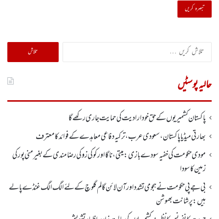
تلاش
کریں
برائے:
حالیہ پوسٹیں
پاکستان کشمیریوں کے حق خودارادیت کی حمایت جاری رکھے گا
بھارتی میڈیا پاکستان، سعودی عرب، ترکیہ دفاعی معاہدے کے فوائد کا معترف
مودی حکومت کی خفیہ سودے بازی: میتی، ناگا اور کوکی زو کی رضامندی کے بغیر منی پور کی
زمین کا سودا
بی جے پی حکومت نے ہجومی تشدد اورآن لائن گالم گلوچ کے لئے الگ الگ غنڈے پالے
ہیں: پرشانت بھوشن