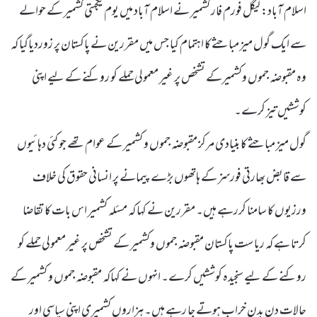
اسلام آباد: لیگل فورم فار کشمیر نے اسلام آباد میں یوم یکجہتی کشمیر کے حوالے
سے ایک گول میز مباحثے کا اہتمام کیا جس میں مقررین نے پاکستان پر زوردیاگیا کہ
وہ مقبوضہ جموں وکشمیرکے تشخص پر غیر معمولی حملے کو روکنے کے لیے اپنی
کوششیں تیز کرے۔
گول میز مباحثے کا بنیادی مرکز مقبوضہ جموں و کشمیر کے عوام تھے جو کئی دہائیوں
سے قابض بھارتی فورسز کے ہاتھوں بڑے پیمانے پر انسانی حقوق کی خلاف
ورزیوں کا سامنا کررہے ہیں۔ مقررین نے کہا کہ مسئلہ کشمیر اس بات کا تقاضا
کرتا ہے کہ ریاست پاکستان مقبوضہ جموں وکشمیر کے تشخص پر غیر معمولی حملے کو
روکنے کے لیے سنجیدہ کوششیں کرے۔ انہوں نے کہاکہ مقبوضہ جموں و کشمیر کے
حالات دن بدن خراب ہوتے جا رہے ہیں۔ ہزاروں کشمیری اپنی سیاسی اور