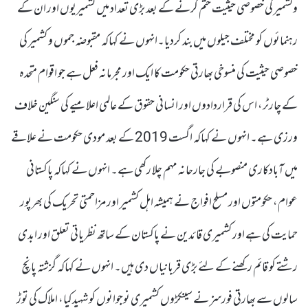
وکشمیر کی خصوصی حیثیت ختم کرنے کے بعد بڑی تعداد میں کشمیریوں اور ان کے
رہنمائوں کو مختلف جیلوں میں بند کردیا۔انہوں نے کہاکہ مقبوضہ جموں و کشمیر کی
خصوصی حیثیت کی منسوخی بھارتی حکومت کا ایک اور مجرمانہ فعل ہے جو اقوام متحدہ
کے چارٹر، اس کی قراردادوں اور انسانی حقوق کے عالمی اعلامیے کی سنگین خلاف
ورزی ہے۔ انہوں نے کہاکہ اگست 2019 کے بعد مودی حکومت نے علاقے
میں آبادکاری منصوبے کی جارحانہ مہم چلا رکھی ہے۔ انہوں نے کہاکہ پاکستانی
عوام، حکومتوں اور مسلح افواج نے ہمیشہ اہل کشمیر اور مزاحمتی تحریک کی بھرپور
حمایت کی ہے اور کشمیری قائدین نے پاکستان کے ساتھ نظریاتی تعلق اور ابدی
رشتے کو قائم رکھنے کے لئے بڑی قربانیاں دی ہیں۔ انہوں نے کہاکہ گزشتہ پانچ
سالوں سے بھارتی فورسز نے سینکڑوں کشمیری نوجوانوں کو شہیدکیا، املاک کی توڑ