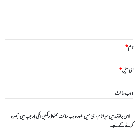
ص
ر
ہ
*
نام
*
ای میل
*
ویب‌ سائٹ
اس براؤزر میں میرا نام، ای میل، اور ویب سائٹ محفوظ رکھیں اگلی بار جب میں تبصرہ
کرنے کےلیے۔