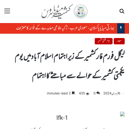
تلاش
مینو
بھارتی میڈیا پاکستان، سعودی عرب، ترکیہ دفاعی معاہدے کے فوائد کا معترف
سمینار
یوم یکجہتی کشمیر
لیگل فورم فار کشمیر کے زیر اہتمام اسلام آبادمیں یوم
یکجہتی کشمیر کے حوالے سے مباحثے کا اہتمام
6 فروری, 2024
0
435
2 minutes read