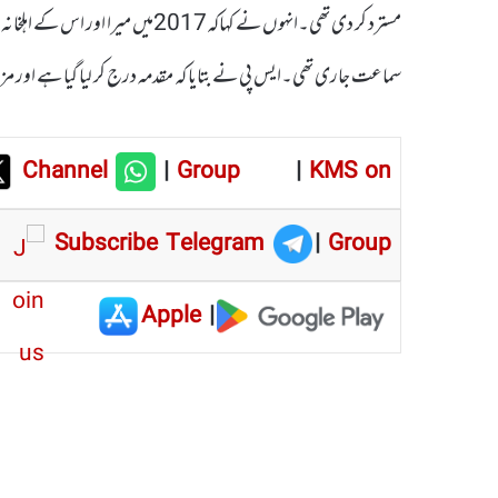
مسترد کر دی تھی۔انہوں نے کہاکہ2017
سماعت جاری تھی۔ایس پی نے بتایا کہ مقدمہ درج کر لیا گیا ہے اور م
Channel
|
Group
|
KMS on
Subscribe Telegram
|
Group
Apple
|