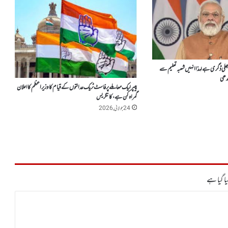
لی ڈگری ہے لہذا انہیں شعبہ تعلیم سے
ندھی
پیپر لیک معاملے پر فاسٹ ٹریک عدالتوں کے قیام کا وزیر اعظم کا اعلان
گمراہ کن ہے، کانگریس
24 جولائی, 2026
ا گیا ہے