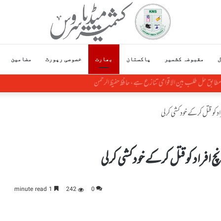
ل
مقبوضہ کشمیر
پاکستان
بھارت
خصوصی رپورٹ
مضامین
طابق حل طلب بین الاقوامی تنازع ہے، حافظ حفیظ الرحمن
کو قتل کرکے خودکشی کرلی
افراد کو قتل کرکے خودکشی کرلی
1 minute read
242
0