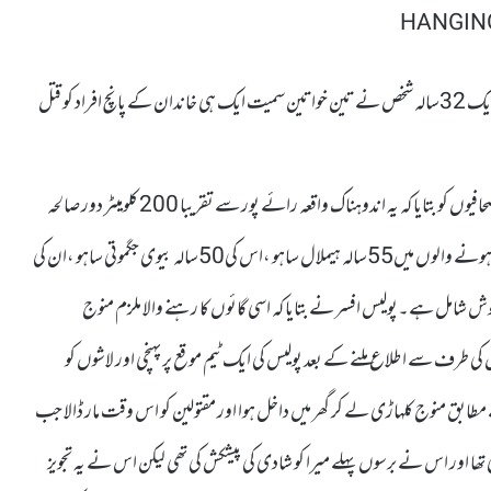
رائے پور:بھارتی ریاست چھتیس گڑھ کے ضلع سارنگڑھ،بلی گڑھ میں ایک 32سالہ شخص نے تین خواتین سمیت ایک ہی خاندان کے پانچ افراد کو قتل
کشمیر میڈیا سروس کے مطابق سپرنٹنڈنٹ آف پولیس پشکر شرما نے صحافیوں کو بتایا کہ یہ اندوہناک واقعہ رائے پور سے تقریبا 200 کلومیٹر دور صالحہ
پولیس اسٹیشن کی حدود میں تھرگائوں میں پیش آیا۔انہوں نے کہاکہ ہلاک ہونے والوں میں55سالہ ہیملال ساہو ،اس کی50سالہ بیوی جگموتی ساہو ،ان کی
ساہو اور35سالہ ممتا ساہو اور میرا کا5سالہ بیٹا آیوش شامل ہے۔پولیس افسر نے بتایا کہ اسی گائوں کا رہنے والا ملزم منوج
کی طرف سے اطلاع ملنے کے بعد پولیس کی ایک ٹیم موقع پر پہنچی اور لاشوں کو
مطابق منوج کلہاڑی لے کر گھر میں داخل ہوا اور مقتولین کو اس وقت مار ڈالا جب
ھا اور اس نے برسوں پہلے میرا کو شادی کی پیشکش کی تھی لیکن اس نے یہ تجویز