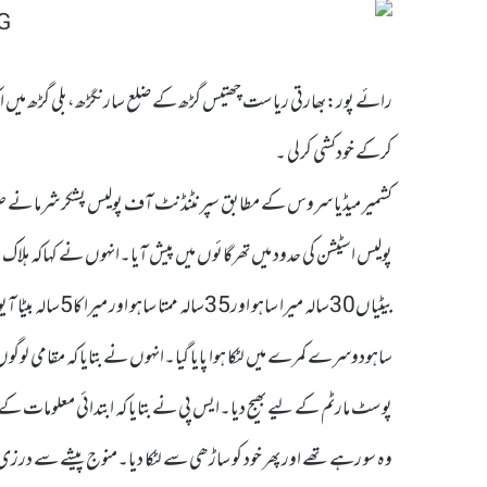
کرکے خودکشی کرلی ۔
بیٹیاں30سالہ میرا 
ساہودوسرے کمرے میں لٹکا ہوا پایا گیا۔انہوں نے بتایا کہ مقامی لوگوں 
پوسٹ مارٹم کے لیے بھیج دیا۔ایس پی نے بتایا کہ ابتدائی معلومات کے 
وہ سو رہے تھے اور پھر خود کو ساڑھی سے لٹکا دیا۔منوج پیشے سے درزی ت