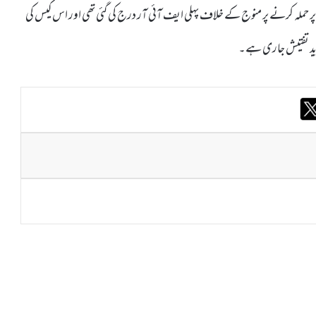
میں میرا اور اس کے اہلخانہ پر حملہ کرنے پر منوج کے خلاف پہلی ایف آئی آر درج کی گئی تھی اور اس کیس کی
زید تفتیش جاری ہے۔