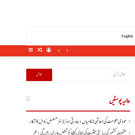
English
Sidebar
Random
Log
Article
In
تلاش
کریں
برائے:
حالیہ پوسٹیں
مودی حکومت کی معاشی ناکامیاں: بھارتی ایئرلائنز مسلسل زوال کا شکار
مقبوضہ کشمیر کی ریاستی حیثیت کی بحالی کیلئے کوششیں جاری رہیں گی: عمر