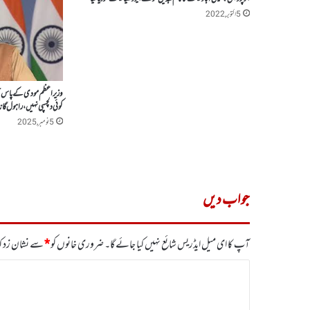
5 اکتوبر, 2022
وزیر اعظم مودی کے پاس جع
کوئی دلچسپی نہیں ، راہول گا
5 نومبر, 2025
جواب دیں
آپ کا ای میل ایڈریس شائع نہیں کیا جائے گا۔
ضروری خانوں کو
*
سے نشان زد کی
ت
ب