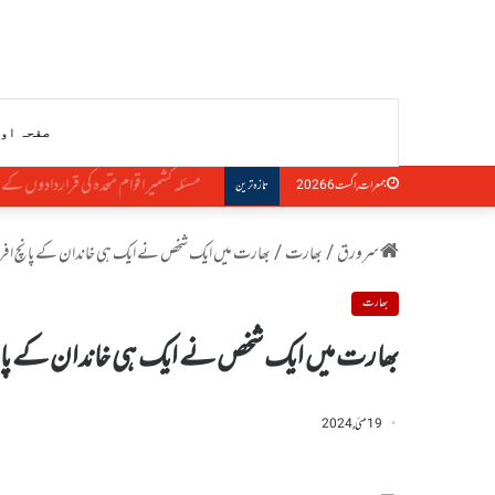
صفحہ او
مسئلہ کشمیر اقوام متحدہ کی قراردادوں کے م
جمعرات, اگست 6 2026
تازہ ترین
سرورق
/
بھارت
/
بھارت میں ایک شخص نے ایک ہی خاندان کے پانچ افراد 
بھارت
بھارت میں ایک شخص نے ایک ہی خاندان کے پانچ 
19 مئی, 2024