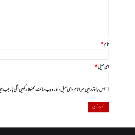
ص
ر
ہ
*
نام
*
ای میل
*
اس براؤزر میں میرا نام، ای میل، اور ویب سائٹ محفوظ رکھیں اگلی بار جب