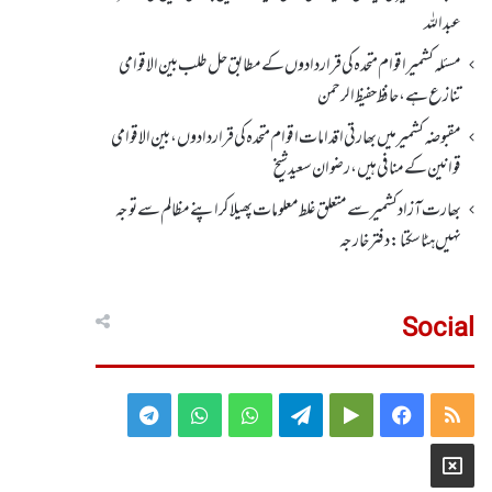
عبداللہ
مسئلہ کشمیر اقوام متحدہ کی قراردادوں کے مطابق حل طلب بین الاقوامی
تنازع ہے، حافظ حفیظ الرحمن
مقبوضہ کشمیر میں بھارتی اقدامات اقوام متحدہ کی قراردادوں، بین الاقوامی
قوانین کے منافی ہیں،رضوان سعید شیخ
بھارت آزاد کشمیر سے متعلق غلط معلومات پھیلا کر اپنے مظالم سے توجہ
نہیں ہٹا سکتا: دفتر خارجہ
Social
Telegram
WhatsApp
WhatsApp
Telegram
Google
Facebook
RSS
Group
Group
Play
X