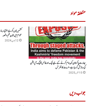
متعلقہ مواد
کشمیریوں کو بے اختیاربن
عوام میں شدید غم و غصہ
12 جون, 2024
بھارت پاکستان کو بدنام کرنے کے لیے ایک اور فالس فلیگ آپریشن
کی سازش کر رہا ہے، حریت کانفرنس
15 اکتوبر, 2025
جواب دیں