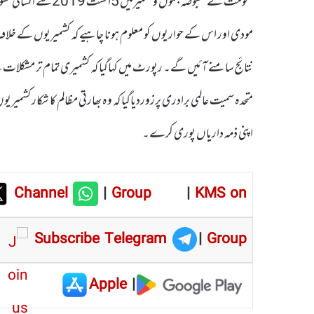
حکومت نے مقبوضہ جمو
مودی اور اس کے حواریوں کو معلوم ہونا چاہیے کہ کشمیریوں کے خلاف
نتائج سامنے آئیں گے۔ رپورٹ میں کہاگیا کہ کشمیری تمام تر مشکلات
متحدہ سمیت عالمی برادری پرزوردیاگیا کہ وہ بھارتی مظالم کا شکار ک
اپنی ذمہ داریاں پوری کرے۔
Channel
|
Group
|
KMS on
Subscribe Telegram
|
Group
Apple
|