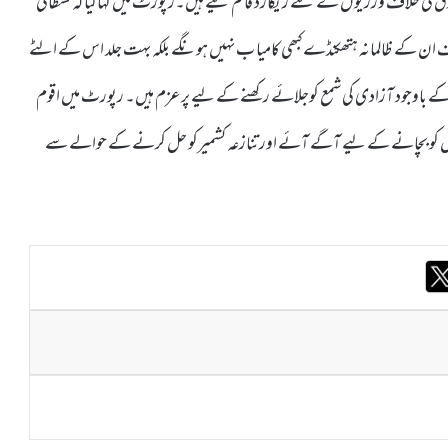
ں وکشمیرمیں 5اگست 2019سے انسانی حقوق کی خلاف ورزیوں کے نئے ریکارڈ قائم کیے ہیں۔رپورٹ میں کہاگیا کہ فسطائی
 ان کے ظالمانہ ہتھکنڈے کبھی کامیا ب نہیں ہونگے بلکہ بہت جلد اس کے الٹے
 کے باوجود آزادی کی شمع کوجلائے رکھنے کے لیے پرعزم ہیں۔ رپورٹ میں اقوم
شمیریوں کو بچانے کے لیے آگے آئے اور تنازعہ کشمیرکو حل کرنے کے حوالے سے