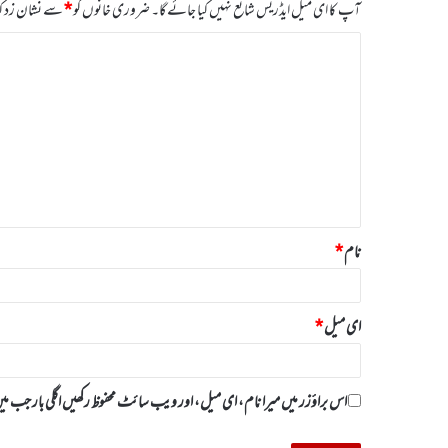
آپ کا ای میل ایڈریس شائع نہیں کیا جائے گا۔
ضروری خانوں کو
*
سے نشان زد کی
ت
ب
ص
ر
ہ
*
نام
*
ای میل
*
اس براؤزر میں میرا نام، ای میل، اور ویب سائٹ محفوظ رکھیں اگلی بار جب