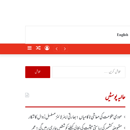
English
Sidebar
Random
Log
Article
In
تلاش
کریں
برائے:
حالیہ پوسٹیں
مودی حکومت کی معاشی ناکامیاں: بھارتی ایئرلائنز مسلسل زوال کا شکار
مقبوضہ کشمیر کی ریاستی حیثیت کی بحالی کیلئے کوششیں جاری رہیں گی: عمر