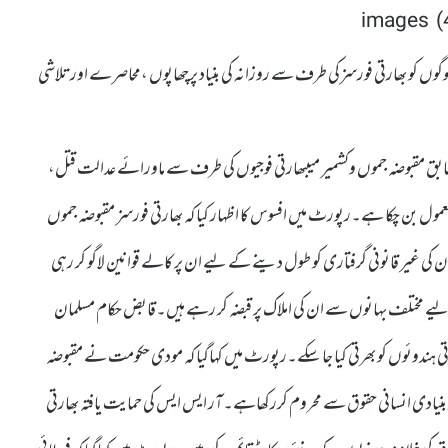
 لوگوں کو بھارتی فورسزکی طرف سے روزانہ کی بنیاد پرچھاپوں ،محاصرے اورتلاشی
مقبوضہ جموں وکشمیر میںبھارتی فوجیوں کی طرف سے ماورائے عدالت قتل،
عمول بن چکا ہے۔رپورٹ میں افسوس کا اظہار کیا کہ بھارتی فورسز مقبوضہ جموں
ن کی غیر قانونی گرفتاری کو طول دینے کے لیے ان پر کالے قوانین لاگو کر رہی
ے مختلف بہانوں سے ان کی املاک پر قبضہ کر رہے ہیں۔قابض حکام مسلمان
تی ہندوئوں کو بھرتی کیا جا سکے۔رپورٹ میں کہاگیا کہ مودی حکومت نے مقبوضہ
کو بنیادی انسانی حقوق سے محروم کررکھاہے۔آر ایس ایس کی حمایت یافتہ بھارتی