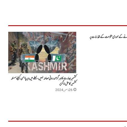
انے کے مودی حکومت کے اقدامات پر
کشمیر بھارت کا ہرگز اندرونی معاملہ نہیں ، خطے میں دیرپاامن کیلئے مسئلہ
کشمیر کا حل ناگزیر
26 دسمبر, 2024