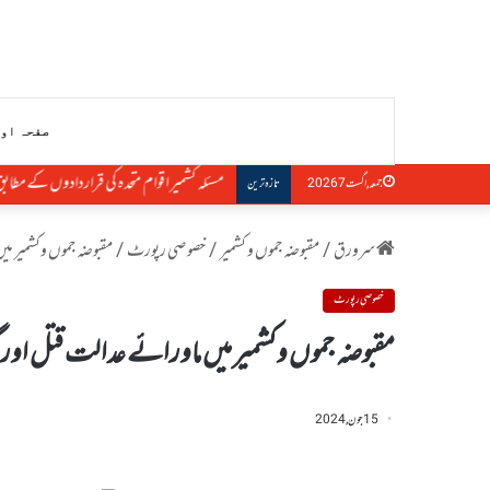
صفحہ او
مسئلہ کشمیر اقوام متحدہ کی قراردادوں کے مطاب
جمعہ, اگست 7 2026
تازہ ترین
سرورق
/
مقبوضہ جموں و کشمیر
/
خصوصی رپورٹ
/
مقبوضہ جموں وکشمیر می
خصوصی رپورٹ
مقبوضہ جموں وکشمیر میں ماورائے عدالت قتل اورگ
15 جون, 2024