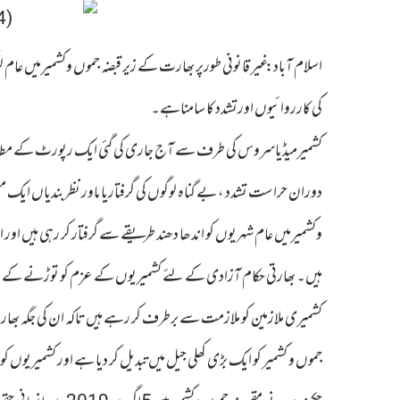
اسلام آباد: غیر قانونی طورپر بھارت کے زیر قبضہ جموں وکشمیرمیں عام
کی کارروائیوں اورتشدد کا سامناہے۔
کشمیرمیڈیاسروس کی طرف سے آج جاری کی گئی ایک رپورٹ کے مطابق 
دوران حراست تشدد ، بے گناہ لوگوں کی گرفتاریاںاور نظربندیاں ایک م
وکشمیرمیں عام شہریوں کو اندھا دھند طریقے سے گرفتار کر رہی ہیں اور ا
ہیں۔ بھارتی حکام آزادی کے لئے کشمیریوں کے عزم کو توڑنے کے لی
کشمیری ملازمین کو ملازمت سے برطرف کر رہے ہیں تاکہ ان کی جگہ بھار
جموں و کشمیر کو ایک بڑی کھلی جیل میں تبدیل کر دیا ہے اور کشمیریوں 