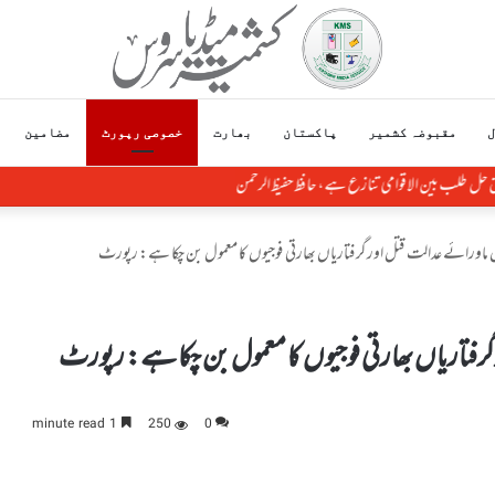
ل
مقبوضہ کشمیر
پاکستان
بھارت
خصوصی رپورٹ
مضامین
ق حل طلب بین الاقوامی تنازع ہے، حافظ حفیظ الرحمن
ں ماورائے عدالت قتل اورگرفتاریاں بھارتی فوجیوں کا معمول بن چکا ہے: رپورٹ
رفتاریاں بھارتی فوجیوں کا معمول بن چکا ہے: رپورٹ
1 minute read
250
0