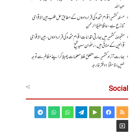
عبداللہ
مسئلہ کشمیر اقوام متحدہ کی قراردادوں کے مطابق حل طلب بین الاقوامی
تنازع ہے، حافظ حفیظ الرحمن
مقبوضہ کشمیر میں بھارتی اقدامات اقوام متحدہ کی قراردادوں، بین الاقوامی
قوانین کے منافی ہیں،رضوان سعید شیخ
بھارت آزاد کشمیر سے متعلق غلط معلومات پھیلا کر اپنے مظالم سے توجہ
نہیں ہٹا سکتا: دفتر خارجہ
Social
Telegram
WhatsApp
WhatsApp
Telegram
Google
Facebook
RSS
Group
Group
Play
X