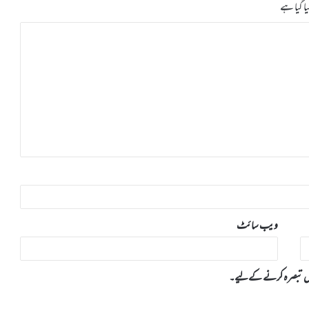
ا گیا ہے
ویب‌ سائٹ
 میں تبصرہ کرنے کےلیے۔