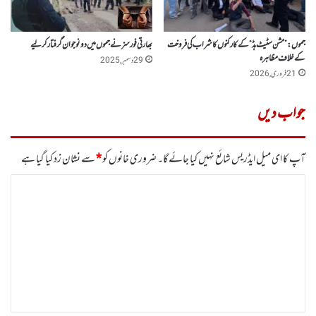
جموں : ”مشن سٹیٹ ہڈ“ کے کارکنوں کا شراب کی فروخت
بھارتی فورسز نے جموں میں دو نوجوان گرفتار کر لیے
کے خلاف مظاہرہ
29 دسمبر, 2025
21 فروری, 2026
جواب دیں
آپ کا ای میل ایڈریس شائع نہیں کیا جائے گا۔
ضروری خانوں کو
*
سے نشان زد کیا گیا ہے
ت
ب
ص
ر
ہ
*