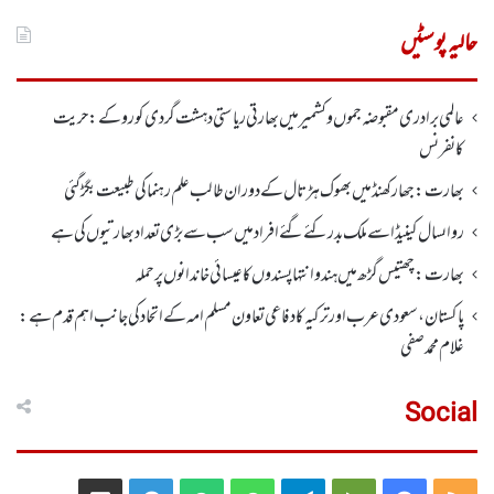
برائے:
حالیہ پوسٹیں
عالمی برادری مقبوضہ جموں وکشمیر میں بھارتی ریاستی دہشت گردی کو روکے : حریت
کانفرنس
بھارت :جھارکھنڈمیں بھوک ہڑتال کے دوران طالب علم رہنما کی طبیعت بگڑ گئی
رواںسال کینیڈا سے ملک بدر کئے گئے افراد میں سب سے بڑی تعداد بھارتیوں کی ہے
بھارت :چھتیس گڑھ میں ہندو انتہاپسندوں کا عیسائی خاندانوں پر حملہ
پاکستان، سعودی عرب اور ترکیہ کا دفاعی تعاون مسلم امہ کے اتحاد کی جانب اہم قدم ہے:
غلام محمد صفی
Social