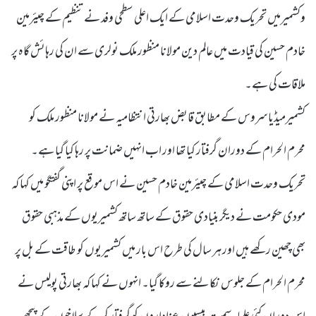
وکشمیرمیں تحریک وحدت اسلامی کے ایک اعلی سطحی وفد نے تنظیم کے چیئرمین
خادم حسین کی قیادت میں عالم دین مولانا منظور ملک نولری سے ان کی رہائش گاہ پر
ملاقات کی ہے۔
کشمیرمیڈیا سروس کے مطابق قابض بھارتی انتظامیہ نے مولانا منظور ملک کو
محرم الحرام کے دوران گرفتار کیا تھا اور اب انہیں ضمانت پر رہا کیا گیا ہے۔
تحریک وحدت اسلامی کے چیئرمین خادم حسین نے اس موقع پر اپنی گفتگو میں کہا کہ
مودی حکومت نے دیگر بنیادی حقوق کے ساتھ ساتھ کشمیریوں کے مذہبی حقوق
بھی چھین رکھے ہیں اور ہر سال کی طرح اس بار میں کشمیریوں کو طاقت کے بل پر
محرم الحرام کے جلوس نکالنے سے روکا گیا۔ انہوں نے کہا کہ بھارتی پولیس نے