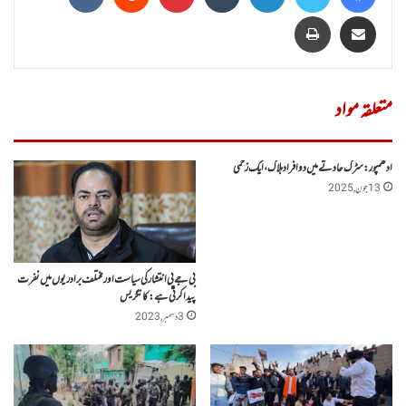
Share via Email
پرنٹ
متعلقہ مواد
ادھمپور: سڑک حادثے میں دو افراد ہلاک ، ایک زخمی
13 جون, 2025
بی جے پی انتشار کی سیاست اور مختلف برادریوں میں نفرت
پیدا کرتی ہے: کانگریس
3 دسمبر, 2023