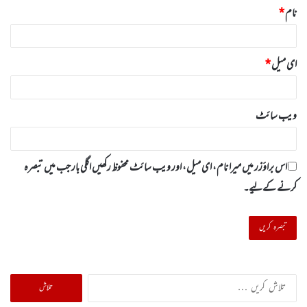
نام
*
ای میل
*
ویب‌ سائٹ
اس براؤزر میں میرا نام، ای میل، اور ویب سائٹ محفوظ رکھیں اگلی بار جب میں تبصرہ
کرنے کےلیے۔
تلاش
کریں