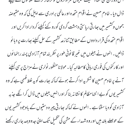
اس دوران کئی علماء سمیت بیسیوں عزاداروں کو گرفتار کر کے سلاخوں کے پیچھے
ڈال دیا۔خادم حسین نے اقوام متحدہ اور عالمی برادری سے اپیل کی کہ وہ مقبوضہ
جموں وکشمیر میں بھارتی ریاستی دہشت گردی کوروکنے کیلئے کردار ادا کریں اور
اقوام متحدہ کی قرار دادوں کے مطابق تنازعہ کشمیر کے حل کیلئے بھارت پر دبائو
ڈالیں۔ انہوں نے جیلوں میں غیر قانونی طور پر نظر بند تمام آزادی پسند رہنمائوں
اور کارکنوں کی فوری رہائی کا مطالبہ کیا۔ مولانا منظور نولری نے مزاج پرسی کیلئے
آنے پر خادم حسین کا شکریہ ادا کرتے ہوئے کہا کہ بھارت کویہ غلط فہمی ہے کہ وہ
کشمیریوں کو بے انتہا مظالم کا نشانہ بنا کر اور انہیں جیلوں میں ڈال کر انکے جذبہ
آزادی کو دبا سکتا ہے۔ انہوں نے کہا کہ بھارتی چیرہ دستیوں کے باوجود کشمیریوں
کے حوصلے بلند ہیں اور وہ شہداء کے مشن کی تکمیل تک اپنی جدووجہد جاری رکھنے