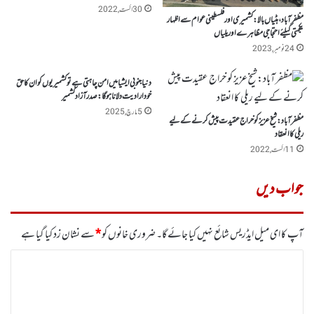
30 اگست, 2022
مظفر آباد، ہٹیاں بالا : کشمیری اور فلسطینی عوام سے اظہار
یکجہتی کیلئے احتجاجی مظاہرے اوریلیاں
24 نومبر, 2023
دنیا جنوبی ایشیا میں امن چاہتی ہے تو کشمیریوں کو ان کا حق
خودارادیت دلاناہو گا: صدر آزادکشمیر
5 مارچ, 2025
مظفرآباد:شیخ عزیز کو خراج عقیدت پیش کرنے کے لیے
ریلی کا انعقاد
11 اگست, 2022
جواب دیں
آپ کا ای میل ایڈریس شائع نہیں کیا جائے گا۔
ضروری خانوں کو
*
سے نشان زد کیا گیا ہے
ت
ب
ص