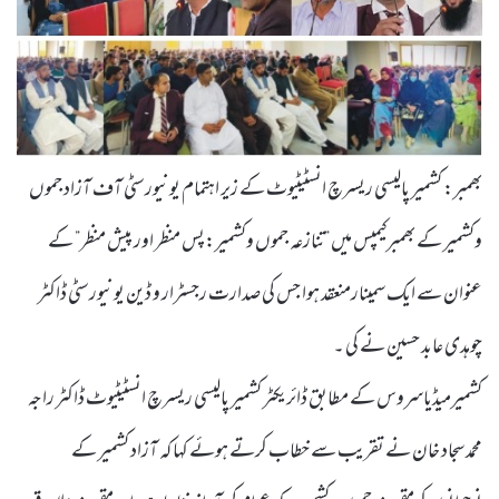
بھمبر: کشمیر پالیسی ریسرچ انسٹیٹیوٹ کے زیر اہتمام یونیورسٹی آف آزاد جموں
وکشمیر کے بھمبرکیمپس میں ”تنازعہ جموں وکشمیر:پس منظر اور پیش منظر” کے
عنوان سے ایک سمینارمنعقد ہوا جس کی صدارت رجسٹرار و ڈین یونیورسٹی ڈاکٹر
چوہدی عابد حسین نے کی ۔
کشمیرمیڈیاسروس کے مطابق ڈائریکٹر کشمیر پالیسی ریسرچ انسٹیٹیوٹ ڈاکٹر راجہ
محمد سجاد خان نے تقریب سے خطاب کرتے ہوئے کہا کہ آزاد کشمیر کے