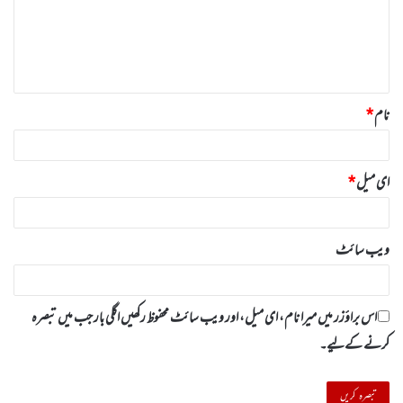
ر
ہ
*
نام
*
ای میل
*
ویب‌ سائٹ
اس براؤزر میں میرا نام، ای میل، اور ویب سائٹ محفوظ رکھیں اگلی بار جب میں تبصرہ
کرنے کےلیے۔