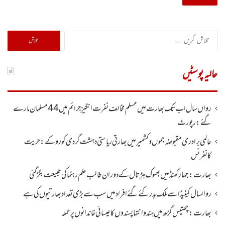
تلاش
کریں
برائے:
حالیہ پوسٹیں
رواں سال اب تک بھارت میں مسلم مخالف نفرت انگیز جرائم میں 44 مسلمان مارے
گئے: رپورٹ
عالمی برادری مقبوضہ جموں وکشمیر میں بھارتی ریاستی دہشت گردی کو روکے : حریت
کانفرنس
بھارت :جھارکھنڈمیں بھوک ہڑتال کے دوران طالب علم رہنما کی طبیعت بگڑ گئی
رواںسال کینیڈا سے ملک بدر کئے گئے افراد میں سب سے بڑی تعداد بھارتیوں کی ہے
بھارت :چھتیس گڑھ میں ہندو انتہاپسندوں کا عیسائی خاندانوں پر حملہ