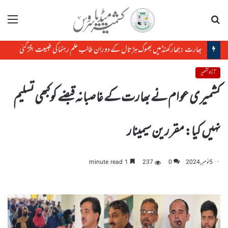
تلاش
مینو
بھارت :جھارکھنڈمیں بھوک ہڑتال کے دوران طالب علم رہنما کی طبیعت بگڑ گئی
آزاد کشمیر
کشمیری عوام نے بھارت کے غاصبانہ قبضے کوکبھی تسلیم
نہیں کیا: مقررین سیمینار
5 نومبر, 2024
0
237
1 minute read