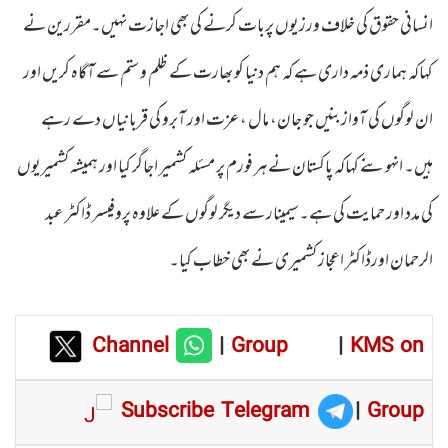
انسانی حقوق کی خلاف ورزیوں پربات کرنے کی بھی اجازت نہیں۔مقررین نے
کہاکہ ہماری ذمہ داری ہے کہ ہم دنیا کو بھارت کے ظلم و ستم سے آگاہ کریں اور
ان لوگوں کی آواز بنیں جو جان، مال ،عزت اور آبرو کی قربانیاں دے رہے
ہیں۔ انہوںنے کہاکہ پاکستان نے ہر فورم پر مسئلہ کشمیر اجاگر کیا اور ہمیشہ کشمیریوں
کی مدد اور حمایت کی ہے۔سیمینار سے دیگر لوگوں کے علاوہ پروفیسر ڈاکٹر عبد
الرحمان اورڈاکٹر اعجاز کشمیری نے بھی خطاب کیا۔
Channel
|
Group
|
KMS on
Subscribe Telegram
|
Group