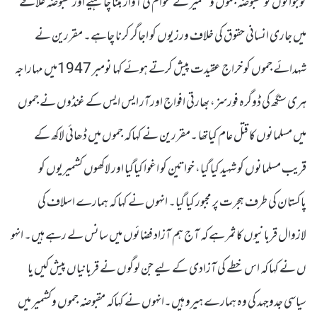
نوجوانوں کو مقبوضہ جموں وکشمیر کے عوام کی آواز بننا چا ہیے اورمقبوضہ علاقے
میں جاری انسانی حقوق کی خلاف ورزیوں کو اجاگر کرنا چاہے۔ مقررین نے
شہدائے جموں کو خراج عقیدت پیش کرتے ہوئے کہا نومبر 1947میں مہاراجہ
ہری سنگھ کی ڈوگرہ فورسز، بھارتی افواج اورآر ایس ایس کے غنڈوں نے جموں
میں مسلمانوں کا قتل عام کیاتھا ۔مقررین نے کہاکہ جموں میں ڈھائی لاکھ کے
قریب مسلمانوں کو شہید کیا گیا، خواتین کو اغوا کیاگیا اور لاکھوں کشمیریوں کو
پاکستان کی طرف ہجرت پر مجبور کیا گیا۔ انہوں نے کہا کہ ہمارے اسلاف کی
لازوال قربانیوں کا ثمر ہے کہ آج ہم آزاد فضائوں میں سانس لے رہے ہیں۔ انہو
ں نے کہا کہ اس خطے کی آزادی کے لیے جن لوگوں نے قربانیاں پیش کیں یا
سیاسی جدوجہد کی وہ ہمارے ہیرو ہیں۔انہوں نے کہاکہ مقبوضہ جموں وکشمیر میں