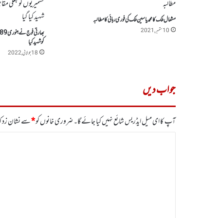
مشعال ملک کا محمد یاسین ملک کی فوری رہائی کا مطالبہ
10 ستمبر, 2021
کوشہید کیا
18 جولائی, 2022
جواب دیں
آپ کا ای میل ایڈریس شائع نہیں کیا جائے گا۔
ضروری خانوں کو
*
سے نشان زد کی
ت
ب
ص
ر
ہ
*