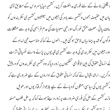
ائی کو یقینی بنانے کے لئے فوری مداخلت کریں۔ کشمیرمیڈیاسروس کے مطابق ڈی
 میں مقبوضہ جموں وکشمیر سے باہر کی جیلوں میں سینکڑوں کشمیری نظربندوں کو
 صاف پانی، صحت بخش خوراک اور طبی سہولیات کی عدم فراہمی کی وجہ سے مشکلات
ں کو شدید بیماریاں لاحق ہو گئی ہیں۔ انہوں نے کہا کہ مناسب طبی امداد کے
 جیلوں میں نظربندی کی وجہ سے کشمیری قیدیوں پر پڑنے والے نفسیاتی اثرات
انسانی حقوق کی بین الاقوامی تنظیموں پر زور دیا کہ وہ کشمیری نظربندوں کو درپیش
دورہ کریں۔ارشد اقبال نے کہا کہ انسانی حقوق کے اداروں کے لیے ضروری ہے کہ
کشمیریوں کی سیاسی امنگوں کو دبانے کے لیے بلاجواز گرفتاریوں اور طویل
ازعہ کشمیر کے حل کی فوری ضرورت پر زور دیتے ہوئے کہا کہ یہ حل طلب مسئلہ
ے تمام کشمیری نظربندوں کی فوری رہائی اور خطے میں جاری انسانی حقوق کی