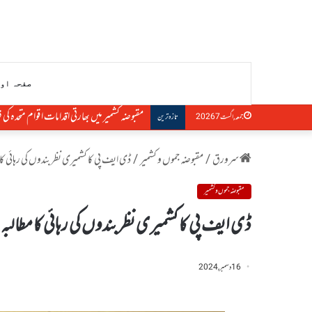
صفحہ او
مقبوضہ کشمیر میں بھارتی اقدامات اقوام متحدہ ک
جمعہ, اگست 7 2026
تازہ ترین
سرورق
/
مقبوضہ جموں و کشمیر
/
ڈی ایف پی کا کشمیری نظربندوں کی رہائی کا 
مقبوضہ جموں و کشمیر
ڈی ایف پی کا کشمیری نظربندوں کی رہائی کا مطالبہ
16 دسمبر, 2024