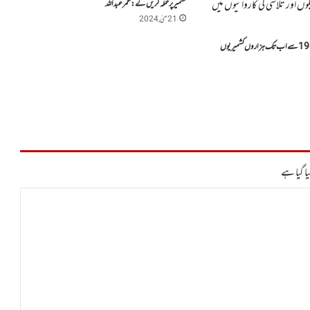
کشمیر پر حملہ کریں گے: عمر عبداللہ
21 مئی, 2024
بھارتی فوج نے جنوری 1989سے اب تک ہزاروں کشمیریوں
ا گیا ہے