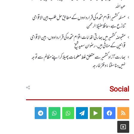
عبداللہ
مسئلہ کشمیر اقوام متحدہ کی قراردادوں کے مطابق حل طلب بین الاقوامی
تنازع ہے، حافظ حفیظ الرحمن
مقبوضہ کشمیر میں بھارتی اقدامات اقوام متحدہ کی قراردادوں، بین الاقوامی
قوانین کے منافی ہیں،رضوان سعید شیخ
بھارت آزاد کشمیر سے متعلق غلط معلومات پھیلا کر اپنے مظالم سے توجہ
نہیں ہٹا سکتا: دفتر خارجہ
Social
Telegram
WhatsApp
WhatsApp
Telegram
Google
Facebook
RSS
Group
Group
Play
X