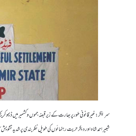
سرینگر:غیرقانونی طورپر بھارت کے زیر قبضہ جموں وکشمیرمیں ڈیموکریٹ
شبیر احمد شاہ اور دیگر حریت رہنمائوں کی طویل نظربندی پر شدید تشویش 