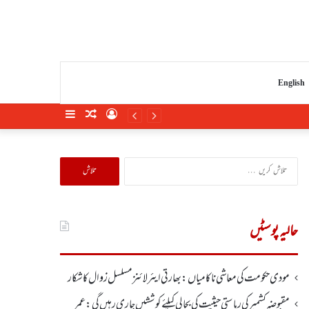
English
Sidebar
Random
Log
Article
In
تلاش
کریں
برائے:
حالیہ پوسٹیں
مودی حکومت کی معاشی ناکامیاں: بھارتی ایئرلائنز مسلسل زوال کا شکار
مقبوضہ کشمیر کی ریاستی حیثیت کی بحالی کیلئے کوششیں جاری رہیں گی: عمر