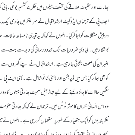
بھارت اور مقبوضہ علاقے کی مختلف جیلوں میں نظر بند کشمیریوںکی رہ
ایف پی کے ترجمان ایڈوکیٹ ارشد اقبال نے سرینگر میں جاری ایک بیان
درپیش مشکلات کو اجاگرکیا۔انہوں نے کہاکہ یہ قیدی نامساعد حالات،
کا شکار ہیں۔ بنیادی ضروریات تک محدود رسائی کی وجہ سے بہت سے لوگو
بغیر ان کی صحت بگڑتی جا رہی ہے۔ارشداقبال نے اپنے گھر وں سے دور
کو بھی اجاگر کیا جس میں ڈپریشن اور ذہنی تنائو شامل ہے۔ ڈی ایف پی نے 
سنگیں حالات کا جائزہ لینے کے لیے تہاڑ جیل سمیت بھارتی جیلوں کا 
وہ اس انسانی بحران کا موثر نوٹس لیں۔ترجمان نے کہاکہ بھارتی حکومت 
نظربندیوں کو ایک ہتھیار کے طورپر استعمال کررہی ہے۔ انہوں نے تن
خطے میں انسانی حقوق کی خلاف ورزیوں کی بنیادی وجہ ہے۔ڈی ایف پی ن