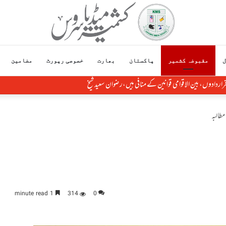
ل
مقبوضہ کشمیر
پاکستان
بھارت
خصوصی رپورٹ
مضامین
ی قراردادوں، بین الاقوامی قوانین کے منافی ہیں،رضوان سعید شیخ
مطالبہ
1 minute read
314
0