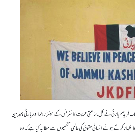
ک فریڈم پارٹی نے کل جماعتی حریت کانفرنس کے سینئر رہنما اور پارٹی چیئرمین
کا اظہار کرتے ہوئے انسانی حقوق کی عالمی تنظیموں سے مطالبہ کیا ہے کہ وہ