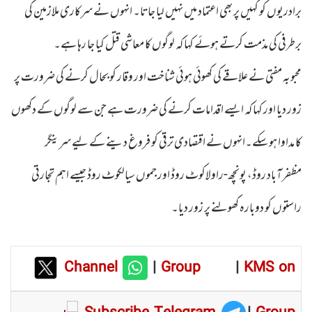
برادریوں کو کہیں پر بھی اعتماد میں نہیں لیا جاتا۔ انہوں نے سرکاری ملازمین کی
برطرفی کی مذمت کرتے ہوئے کہا کہ لوگوں کا معاشی قتل کیا جا رہا ہے۔
محبوبہ مفتی نے علاقے کی کھوئی ہوئی شناخت اور وقار کو بحال کرنے کی ضرورت پر
زور دیا اور کہا کہ ایسے اقدامات کرنے کی ضرورت ہے جن سے لوگوں کے دکھوں
کا مداوا ہوسکے۔انہوں نے اقتصادی ترقی کو فروغ دینے کے لیے سرینگر
مظفرآباد روڈ، پونچھ-راولاکوٹ روڈ اور جموں سیالکوٹ روڈ جیسے اہم تجارتی
راستوں کو دوبارہ کھولنے پر زور دیا۔
Channel
|
Group
|
KMS on