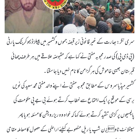
سری نگر: بھارت کے غیر قانونی زیر قبضہ جموں وکشمیر میں پیپلز ڈیموکریٹک پارٹی
(پی ڈی پی) کی صدر محبوبہ مفتی نے کہا ہے کہ مقبوضہ علاقے میں ہر طرف چھائی
قبرستان جیسی خاموش کی ہرگز امن کا نام نہیں دیا جاسکتا۔
کشمیر میڈیاسروس کے مطابق محبوبہ مفتی نے اپنے والد مفتی محمد سعید کی نویں
برسی کے موقع پر ایک اجتماع سے خطاب کرتے ہوئے بی جے پی حکومت کی
پالیسیوں پر کڑی تنقید کرتے ہوئے کہا کہ خواہ وہ ریزرویشن کا مسئلہ ہو یا پھر
سیٹلائٹ ٹاو¿ن شپ یا ریل منصوبے کیلئے اراضی کے حصول کا معاملہ مقامی