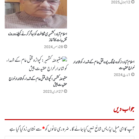
12 جولائی, 2025
اسلام آباد: کشمیری ثقافت کو اجاگر کرنے کیلئے دو روزہ
تقریبات کا آغاز
28 دسمبر, 2024
اسلام آباد :زکورہ ،ٹینگ پورہ قتل عام کے شہدا ء کوشاندار
خراج عقیدت
1 مارچ, 2024
مقبوضہ کشمیر: کپواڑہ قتل عام کے شہداء کو شاندار خراج
عقیدت پیش
27 جنوری, 2023
جواب دیں
آپ کا ای میل ایڈریس شائع نہیں کیا جائے گا۔
ضروری خانوں کو
*
سے نشان زد کیا گیا ہے