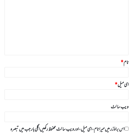
ت
ب
ص
ر
ہ
*
نام
*
ای میل
*
ویب‌ سائٹ
اس براؤزر میں میرا نام، ای میل، اور ویب سائٹ محفوظ رکھیں اگلی بار جب میں تبصرہ