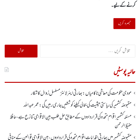
کرنے کےلیے۔
تلاش
کریں
برائے:
حالیہ پوسٹیں
مودی حکومت کی معاشی ناکامیاں: بھارتی ایئرلائنز مسلسل زوال کا شکار
مقبوضہ کشمیر کی ریاستی حیثیت کی بحالی کیلئے کوششیں جاری رہیں گی: عمر عبداللہ
مسئلہ کشمیر اقوام متحدہ کی قراردادوں کے مطابق حل طلب بین الاقوامی تنازع ہے، حافظ
حفیظ الرحمن
مقبوضہ کشمیر میں بھارتی اقدامات اقوام متحدہ کی قراردادوں، بین الاقوامی قوانین کے منافی