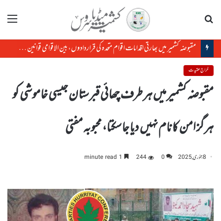
تلاش
مینو
مقبوضہ کشمیر میں بھارتی اقدامات اقوام متحدہ کی قراردادوں، بین الاقوامی قوانین کے منافی ہیں،رضوان سعید شیخ
خراج عقیدت
مقبوضہ کشمیر میں ہرطرف چھائی قبرستان جیسی خاموشی کو
ہرگز امن کا نام نہیں دیا جاسکتا، محبوبہ مفتی
8 جنوری, 2025
0
244
1 minute read