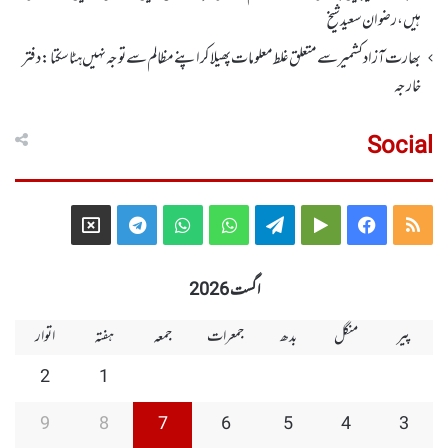
ہیں،رضوان سعید شیخ
بھارت آزاد کشمیر سے متعلق غلط معلومات پھیلا کر اپنے مظالم سے توجہ نہیں ہٹا سکتا: دفتر
خارجہ
Social
Telegram
X
WhatsApp
WhatsApp
Telegram
Google
Facebook
RSS
Group
Group
Play
اگست 2026
پیر
منگل
بدھ
جمعرات
جمعہ
ہفتہ
اتوار
2
1
9
8
7
6
5
4
3