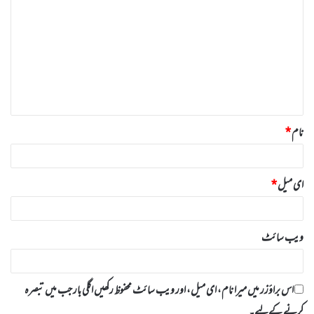
ب
ص
ر
ہ
*
نام
*
ای میل
*
ویب‌ سائٹ
اس براؤزر میں میرا نام، ای میل، اور ویب سائٹ محفوظ رکھیں اگلی بار جب میں تبصرہ
کرنے کےلیے۔