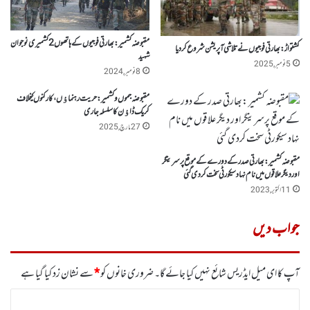
مقبوضہ کشمیر : بھارتی فوجیوں کے ہاتھوں 2 کشمیری نوجوان
کشتواڑ : بھارتی فوجیوں نے تلاشی آپریشن شروع کردیا
شہید
5 نومبر, 2025
8 نومبر, 2024
مقبوضہ جموں وکشمیر: حریت رہنماﺅں ، کارکنوں کیخلاف
کریک ڈاﺅن کا سلسلہ جاری
27 مارچ, 2025
مقبوضہ کشمیر :بھارتی صدر کے دورے کے موقع پرسرینگر
اور دیگر علاقوں میں نام نہاد سیکورٹی سخت کردی گئی
11 اکتوبر, 2023
جواب دیں
آپ کا ای میل ایڈریس شائع نہیں کیا جائے گا۔
ضروری خانوں کو
*
سے نشان زد کیا گیا ہے
ت