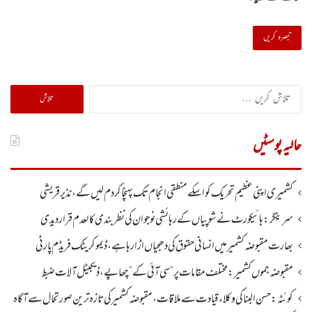
تلاش
کریں
برائے:
حالیہ پوسٹیں
کشمیری اپنی عظیم تحریک کو اسکے منطقی انجام تک پہنچا کر دم لیں گے، نذیر قریشی
سرینگر:ہائیکورٹ نے شوپیاں کے رہائشی نوجوان کی نظربندی کالعدم قرار دیدی
بھارت مقبوضہ کشمیر میں انسانی حقوق کی دھجیاں اڑا رہا ہے، ڈیموکریٹک فریڈم پارٹی
مقبوضہ جموں کشمیر:مختلف مقامات پر ”سی آئی کے” چھاپے، ڈیجیٹل آلات ضبط
کوئٹہ:حسن البنا کی وکلاء قیادت سے ملاقات، مقبوضہ کشمیرکی تازہ ترین صورتحال سے آگاہ