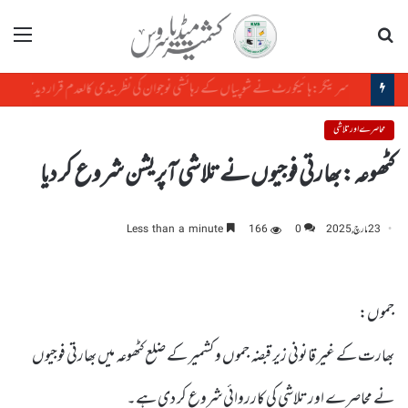
تلاش
مینو
بھارت مقبوضہ کشمیر میں انسانی حقوق کی دھجیاں اڑا رہا ہے، ڈیموکریٹک فریڈم پارٹی
محاصرے اور تلاشی
کٹھوعہ:بھارتی فوجیوں نے تلاشی آپریشن شروع کر دیا
23 مارچ, 2025
0
166
Less than a minute
جموں:
بھارت کے غیر قانونی زیر قبضہ جموں و کشمیر کے ضلع کٹھوعہ میں بھارتی فوجیوں
نے محاصرے اور تلاشی کی کارروائی شروع کر دی ہے۔