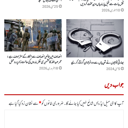
انجمن اوقاف جامع مسجد
تقریبات سے قبل پابندیاں مزید سخت کر دیں
25 مئی, 2026
10 جنوری, 2026
انصاف میں تاخیر انصاف سے انکار کے مترادف ہے:
عمرعبداللہ کا کشمیری نظربندوں کی حالت زار پر رد عمل
بھارتی فوجیوں نے شوپیاں سے دو نوجوان گرفتار کر لیے
18 فروری, 2026
5 مئی, 2024
جواب دیں
آپ کا ای میل ایڈریس شائع نہیں کیا جائے گا۔
ضروری خانوں کو
*
سے نشان زد کیا گیا ہے
ت
ب