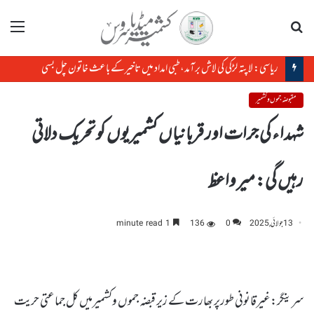
تلاش
مینو
ریاسی: لاپتہ لڑکی کی لاش برآمد، طبی امداد میں تاخیرکے باعث خاتون چل بسی
مقبوضہ جموں و کشمیر
شہدا ء کی جرات اور قربانیاں کشمیریوں کو تحریک دلاتی
رہیں گی: میر واعظ
13 جولائی, 2025
0
136
1 minute read
سرینگر:غیرقانونی طورپر بھارت کے زیر قبضہ جموں وکشمیرمیں کل جماعتی حریت