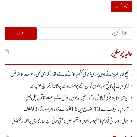
تلاش
کریں
برائے:
حالیہ پوسٹیں
شیخ عبدالعزیز نے اپنی پوری زندگی کشمیر کاز کے لئے وقف کردی تھی: حریت کانفرنس
ڈی ایف پی کا شیخ عبدالعزیزکوان کے یومِ شہادت پر شاندار خراجِ عقیدت
ریاسی: لاپتہ لڑکی کی لاش برآمد، طبی امداد میں تاخیرکے باعث خاتون چل بسی
آسام: سیلاب سے 13اضلاع میں 15لاکھ سے زائد افراد متاثر ، 98ہلاک
سول سوسائٹی فورم کا مقبوضہ جموں وکشمیر میں بڑھتی ہوئی بے روزگاری پر اظہارتشویش