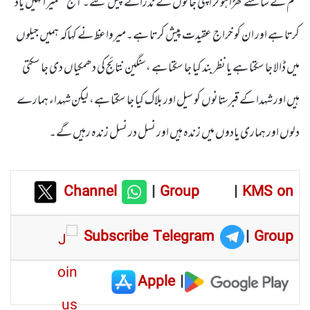
ستم کے سامنے کھڑا ہوکر اپنی جانوں کے نذرانے پیش کئے۔ آج کشمیر انہیں یاد
کرتا ہے اور ان کو خراج عقیدت پیش کرتا ہے۔میرواعظ نے کہاکہ ہمیں جیلوں
میں ڈالا جا سکتا ہے یا نظر بند کیا جا سکتا ہے ،سنگین نتائج کی دھمکیاں دی جا سکتی
ہیں اور شہدا کے قبرستانوں کو سیل اور بلاک کیا جا سکتا ہے، لیکن شہداء ہمارے
دلوں اور ہماری یادوں میں زندہ ہیں اور نسل در نسل زندہ رہیں گے۔
Channel
|
Group
|
KMS on
Subscribe Telegram
|
Group
Apple
|