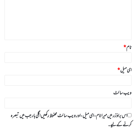
ص
ر
ہ
*
نام
*
ای میل
*
ویب‌ سائٹ
اس براؤزر میں میرا نام، ای میل، اور ویب سائٹ محفوظ رکھیں اگلی بار جب میں تبصرہ
کرنے کےلیے۔