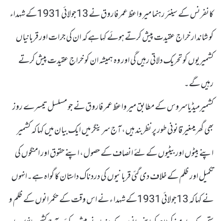
کانفرنس کے سینئر رہنما میر واعظ عمر فاروق نے 13جولائی 1931کے شہداء
کو شاندار خراج عقیدت پیش کرتے ہوئے کہا ہے کہ ان کی جرات اور قربانیاں
کشمیریوں کو تحریک دلاتی رہیں گی اور وہ ہمیشہ ان کو خراج عقیدت پیش کرتے
رہیں گے۔
کشمیرمیڈیاسروس کے مطابق میر واعظ عمر فاروق نے جو مسلسل تیسرے روز
بھی گھر میںغیر قانونی طور پر نظربند ہیں، آج سرینگر میں ایک بیان میں کہا کہ کشمیر
اپنے بیٹوں اور بیٹیوں کے لئے انصاف کے حصول، اپنے حقوق اور امنگوں کی
تکمیل اور ظلم کے خلاف دی گئی قربانیوں کی دردناک داستان کا گواہ ہے۔انہوں
نے کہا کہ 13جولائی 1931کے شہدا ء نے اس وقت کے حکمرانوں کے ظلم و