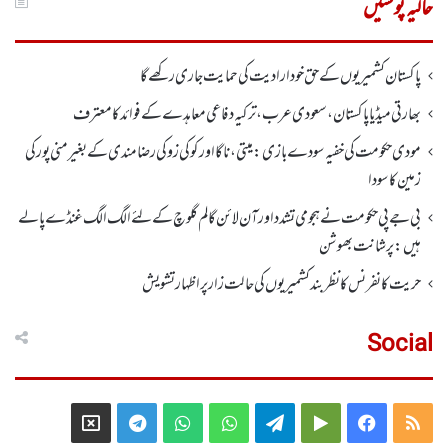
حالیہ پوسٹیں
پاکستان کشمیریوں کے حق خودارادیت کی حمایت جاری رکھے گا
بھارتی میڈیا پاکستان، سعودی عرب، ترکیہ دفاعی معاہدے کے فوائد کا معترف
مودی حکومت کی خفیہ سودے بازی: میتی، ناگا اور کوکی زو کی رضامندی کے بغیر منی پور کی
زمین کا سودا
بی جے پی حکومت نے ہجومی تشدد اورآن لائن گالم گلوچ کے لئے الگ الگ غنڈے پالے
ہیں: پرشانت بھوشن
حریت کانفرنس کا نظر بند کشمیریوں کی حالت زار پر اظہار تشویش
Social
Telegram
X
WhatsApp
WhatsApp
Telegram
Google
Facebook
RSS