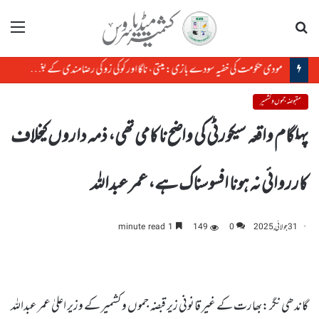
تلاش
مینو
مودی حکومت کی خفیہ سودے بازی: میتی، ناگا اور کوکی زو کی رضامندی کے بغیر منی پور کی زمین کا سودا
مقبوضہ جموں و کشمیر
پہلگام واقعہ سیکورٹی کی واضح ناکامی تھی، ذمہ داروں کیخلاف
کارروائی نہ ہونا افسوسناک ہے، عمر عبداللہ
31 جولائی, 2025
0
149
1 minute read
گاندھی نگر :بھارت کے غیر قانونی زیر قبضہ جموں و کشمیر کے وزیر اعلیٰ عمر عبداللہ