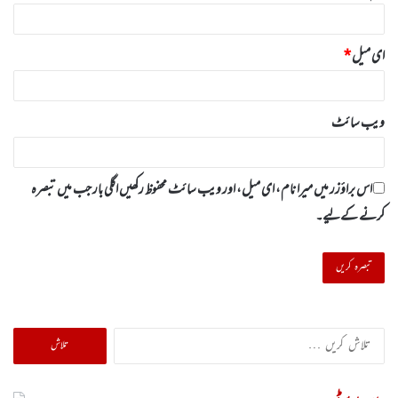
ای میل
*
ویب‌ سائٹ
اس براؤزر میں میرا نام، ای میل، اور ویب سائٹ محفوظ رکھیں اگلی بار جب میں تبصرہ
کرنے کےلیے۔
تلاش
کریں
برائے: