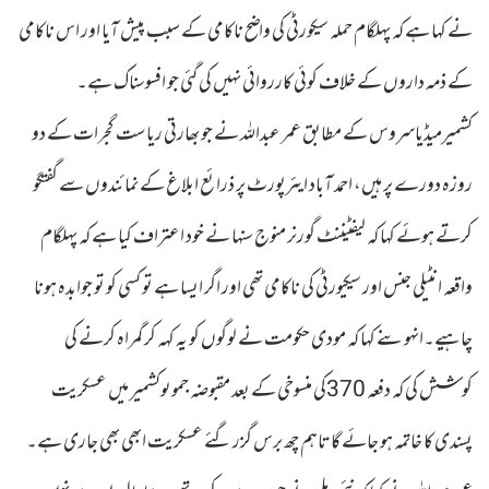
نے کہا ہے کہ پہلگام حملہ سیکورٹی کی واضح ناکامی کے سبب پیش آیا اور اس ناکامی
کے ذمہ داروں کے خلاف کوئی کارروائی نہیں کی گئی جو افسوسناک ہے۔
کشمیرمیڈیاسروس کے مطابق عمر عبداللہ نے جو بھارتی ریاست گجرات کے دو
روزہ دورے پر ہیں، احمد آباد ایئرپورٹ پر ذرائع ابلاغ کے نمائندوں سے گفتگو
کرتے ہوئے کہا کہ لیفٹیننٹ گورنر منوج سنہا نے خود اعتراف کیا ہے کہ پہلگام
واقعہ انٹیلی جنس اور سیکیورٹی کی ناکامی تھی اور اگر ایسا ہے تو کسی کو تو جوابدہ ہونا
چاہیے۔انہوںنے کہا کہ مودی حکومت نے لوگوں کو یہ کہہ کر گمراہ کرنے کی
کوشش کی کہ دفعہ 370کی منسوخی کے بعد مقبوضہ جموںوکشمیر میں عسکریت
پسندی کا خاتمہ ہو جائے گا تاہم چھ برس گزر گئے عسکریت ابھی بھی جاری ہے۔