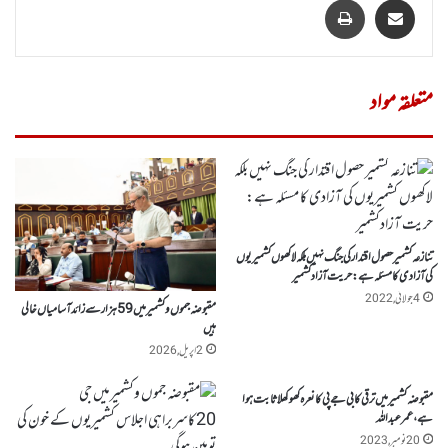
متعلقہ مواد
تنازعہ کشمیر حصول اقتدار کی جنگ نہیں بلکہ لاکھوں کشمیریوں
کی آزادی کا مسئلہ ہے: حریت آزادکشمیر
4 جولائی, 2022
مقبوضہ جموں وکشمیرمیں 59ہزار سے زائد آسامیاں خالی
ہیں
2 اپریل, 2026
مقبوضہ کشمیرمیں ترقی کا بی جے پی کا نعرہ کھوکھلا ثابت ہوا
ہے ، عمر عبداللہ
20 نومبر, 2023