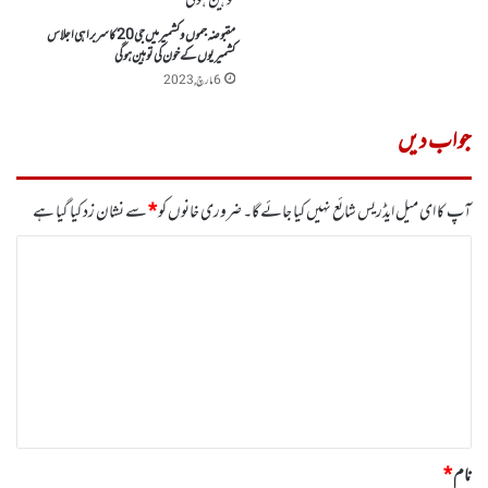
مقبوضہ جموں وکشمیرمیں جی 20کاسربراہی اجلاس
کشمیریوں کے خون کی توہین ہوگی
6 مارچ, 2023
جواب دیں
آپ کا ای میل ایڈریس شائع نہیں کیا جائے گا۔
ضروری خانوں کو
*
سے نشان زد کیا گیا ہے
ت
ب
ص
ر
ہ
*
نام
*