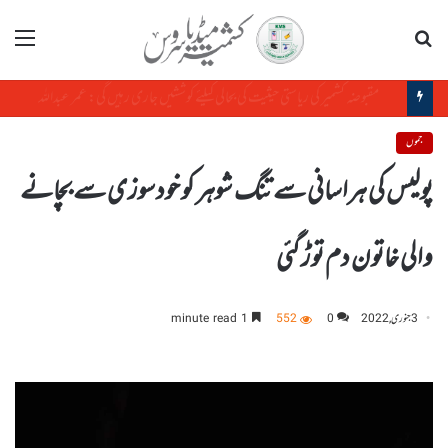
تلاش
مینو
مسئلہ کشمیر اقوام متحدہ کی قراردادوں کے مطابق حل طلب بین الاقوامی تنازع ہے، حافظ حفیظ الرحمن
جموں
پولیس کی ہراسانی سے تنگ شوہر کو خودسوزی سے بچانے
والی خاتون دم توڑ گئی
3 جنوری, 2022
0
552
1 minute read