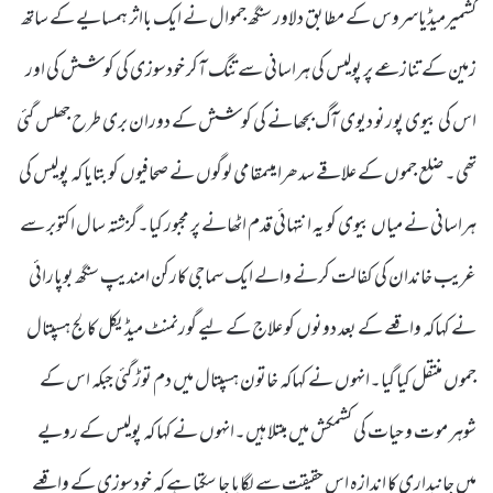
کشمیرمیڈیاسروس کے مطابق دلاور سنگھ جموال نے ایک بااثر ہمسایے کے ساتھ
زمین کے تنازعے پر پولیس کی ہراسانی سے تنگ آکر خودسوزی کی کوشش کی اور
اس کی بیوی پورنو دیوی آگ بجھانے کی کوشش کے دوران بری طرح جھلس گئی
تھی۔ ضلع جموں کے علاقے سدھرا میںمقامی لوگوں نے صحافیوں کو بتایا کہ پولیس کی
ہراسانی نے میاں بیوی کو یہ انتہائی قدم اٹھانے پر مجبور کیا۔گزشتہ سال اکتوبر سے
غریب خاندان کی کفالت کرنے والے ایک سماجی کارکن امندیپ سنگھ بوپارائی
نے کہاکہ واقعے کے بعد دونوں کو علاج کے لیے گورنمنٹ میڈیکل کالج ہسپتال
جموں منتقل کیا گیا۔انہوں نے کہاکہ خاتون ہسپتال میں دم توڑ گئی جبکہ اس کے
شوہر موت و حیات کی کشمکش میں مبتلا ہیں۔انہوں نے کہا کہ پولیس کے رویے
میں جانبداری کا اندازہ اس حقیقت سے لگایا جا سکتا ہے کہ خودسوزی کے واقعے