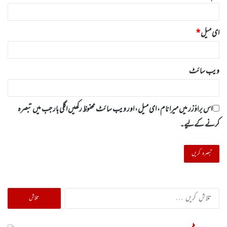
ای میل
*
ویب‌ سائٹ
اس براؤزر میں میرا نام، ای میل، اور ویب سائٹ محفوظ رکھیں اگلی بار جب میں تبصرہ
کرنے کےلیے۔
تلاش
کریں
برائے: