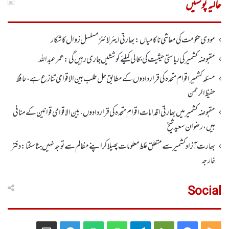
حالیہ پوسٹیں
مودی حکومت کی معاشی ناکامیاں: بھارتی ایئرلائنز مسلسل زوال کا شکار
مقبوضہ کشمیر کی ریاستی حیثیت کی بحالی کیلئے کوششیں جاری رہیں گی: عمر عبداللہ
مسئلہ کشمیر اقوام متحدہ کی قراردادوں کے مطابق حل طلب بین الاقوامی تنازع ہے، حافظ
حفیظ الرحمن
مقبوضہ کشمیر میں بھارتی اقدامات اقوام متحدہ کی قراردادوں، بین الاقوامی قوانین کے منافی
ہیں،رضوان سعید شیخ
بھارت آزاد کشمیر سے متعلق غلط معلومات پھیلا کر اپنے مظالم سے توجہ نہیں ہٹا سکتا: دفتر
خارجہ
Social