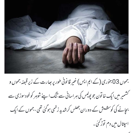
جموں 03 جنوری (کے ایم ایس) غیر قانونی طور پر بھارت کے زیر قبضہ جموں و
کشمیر میں ایک خاتون جو پولیس کی ہراسانی سے تنگ اپنے شوہر کو خودسوزی سے
بچانے کی کوشش کے دوران جھلس کرشدید زخمی ہوگئی تھی، جموں کے ایک
اسپتال میں دم توڑ گئی۔