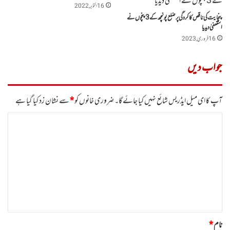
16 اکتوبر, 2022
پنچایت کی ناقص کاکردگی پر ضلع پونچھ کے 3پنچوں نے
استعفیٰ دیدیا
16 فروری, 2023
جواب دیں
آپ کا ای میل ایڈریس شائع نہیں کیا جائے گا۔
ضروری خانوں کو
*
سے نشان زد کیا گیا ہے
ت
ب
ص
ر
ہ
*
نام
*