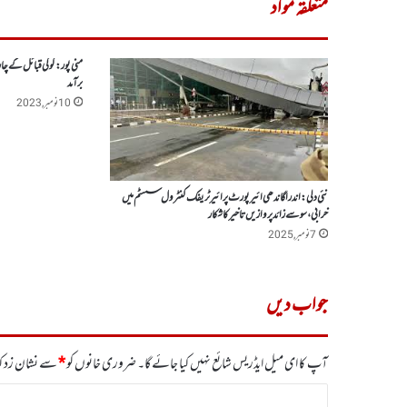
متعلقہ مواد
منی پور: کوکی قبائل کے چار 
برآمد
10 نومبر, 2023
نئی دلی:اندرا گاندھی ائیر پورٹ پر ائیر ٹریفک کنٹرول سسٹم میں
خرابی، سوسے زائدپروازیں تاخیر کا شکار
7 نومبر, 2025
جواب دیں
آپ کا ای میل ایڈریس شائع نہیں کیا جائے گا۔
ضروری خانوں کو
*
سے نشان زد کی
ت