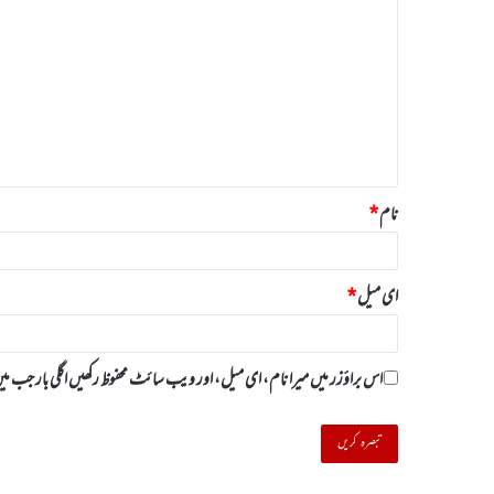
ب
ص
ر
ہ
*
نام
*
ای میل
*
اس براؤزر میں میرا نام، ای میل، اور ویب سائٹ محفوظ رکھیں اگلی بار جب