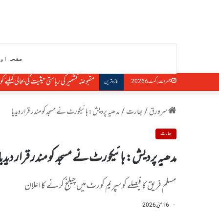
صفحہ او
مسئلہ کشمیر اقوام متحدہ کی قراردادوں 
جمعرات, اگست 6 2026
تازہ ترین
سرورق
/
بھارت
/
مدھیہ پردیش: ہائیکورٹ نے مسجد کو مندر قرار دیدیا
بھارت
مدھیہ پردیش: ہائیکورٹ نے مسجد کو مندر قرار دیدیا
مسلم فریق کا فیصلے کو سپریم کورٹ میں چیلنج کرنے کا اعلان
16 مئی, 2026