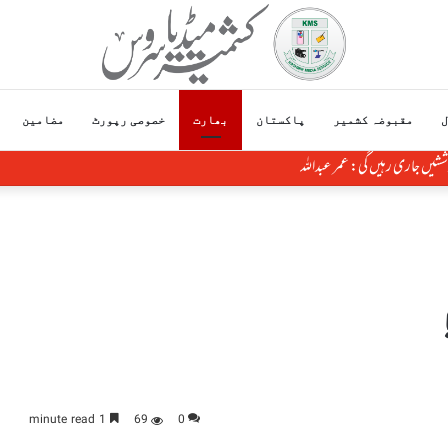
ل
مقبوضہ کشمیر
پاکستان
بھارت
خصوصی رپورٹ
مضامین
کے مطابق حل طلب بین الاقوامی تنازع ہے، حافظ حفیظ الرحمن
1 minute read
69
0