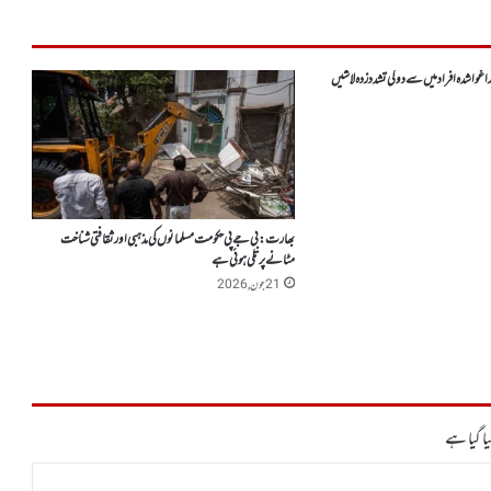
اغوا شدہ افراد میں سے دو کی تشدد زدہ لاشیں
بھارت : بی جے پی حکومت مسلمانوں کی مذہبی اور ثقافتی شناخت
مٹانے پر تلی ہوئی ہے
21 جون, 2026
ا گیا ہے