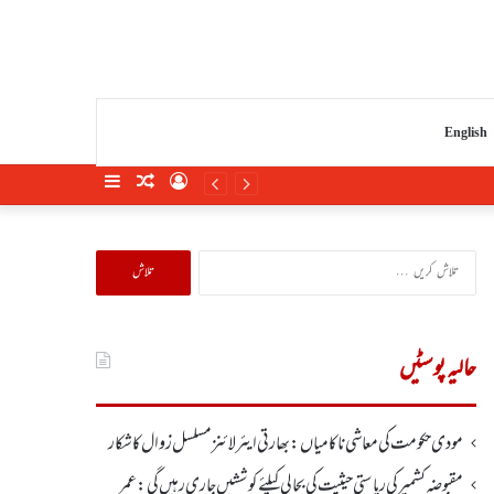
English
Sidebar
Random
Log
Article
In
تلاش
کریں
برائے:
حالیہ پوسٹیں
مودی حکومت کی معاشی ناکامیاں: بھارتی ایئرلائنز مسلسل زوال کا شکار
مقبوضہ کشمیر کی ریاستی حیثیت کی بحالی کیلئے کوششیں جاری رہیں گی: عمر