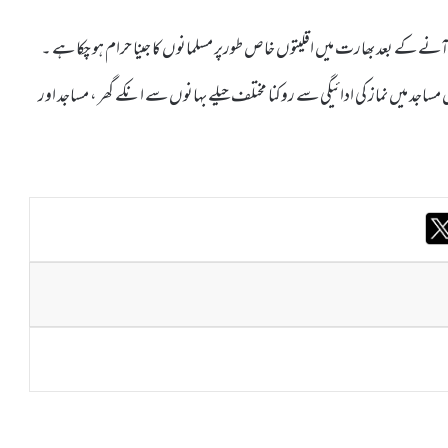
تدار میں آنے کے بعد بھارت میں اقلیتوں خاص طورپر مسلمانوں کا جینا حرام ہو چکا ہے ۔
اجد میں نماز کی ادائیگی سے روکنا مختلف حیلے بہانوں سے انکے گھر ، مساجد اور