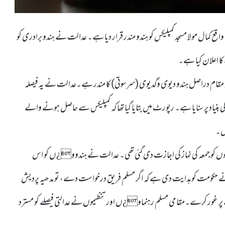
ع کمال مولا مسجد کمپلیکس کو ہندو مندر قرار دیا ہے۔ عدالت نے ہندو برادری کو
 کا اعلان کیا ہے۔
ہ مقام دراصل ہندو دیوی وگدیوی (سرسوتی) کا مندر ہے۔عدالت نے یہ فیصلہ
 پر سنایا ہے۔ رپورٹ میں بتایا گیا تھا کہ کمپلیکس سے حاصل ہونے والے
یں۔
ے تحت مسلمانوں کو جمعہ کی نماز کی اجازت دی گئی تھی۔ عدالت نے ہندوو¿ں کو اس
 حکومت کو ہدایت دی ہے کہ اگر مسلم فریق درخواست دے، تو مدھیہ پردیش
ے پر غور کرے۔مقامی مسلم رہنماو¿ں اور تنظیموں نے عدالتی فیصلے کو مسترد