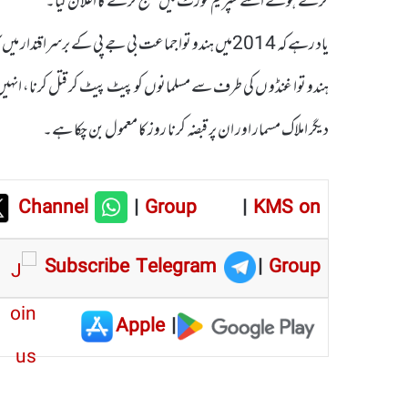
کرتے ہوئے اسے سپریم کورٹ میں چیلنج کرنے کا اعلان کیا۔
یاد رہے کہ 2014میں ہندو توا جماعت بی جے پی کے برسراق
ہندو توا غنڈو ں کی طرف سے مسلمانوں کو پیٹ پیٹ کر قتل کرنا، انہیں مس
دیگر املاک مسمار اور ان پر قبضہ کرنا روز کا معمول بن چکا ہے۔
Channel
|
Group
|
KMS on
Subscribe Telegram
|
Group
Apple
|