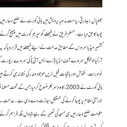
بھوپال:بھارتی ریاست مدھیہ پردیش میں ہائی کورٹ نے ضلع دھار میں واق
پوجا کا حق دیا ہے، مسلم فریق نے فیصلے کو سپریم کورٹ میں چیلنج کرنے
کشمیر میڈیاسروس کے مطابق عدالت نے اپنے فیصلے میں قرار دیا کہ ی
آرکیالوجیکل سروے آف انڈیا (اے ایس آئی) کی سروے رپورٹ کی بنیاد
نوادرات، نقوش اور باقیات قبل ازیں موجود مندر کی نشاندہی کرتے ہ
ہائی کورٹ نے 2003ءکا وہ سرکلر منسوخ کر دیا جس ک
تاریخی مقام پر پوجا کرنے کی مستقل اجازت دے دی ہے۔ عدالت نے
حکومت ضلع دھار میں ہی مسجد کی تعمیر کے لیے متبادل جگہ فراہم کرن