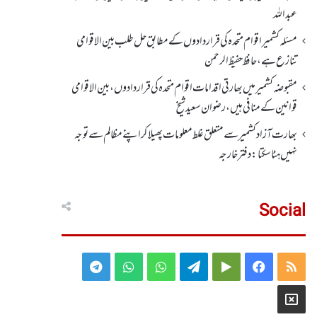
عبداللہ
مسئلہ کشمیر اقوام متحدہ کی قراردادوں کے مطابق حل طلب بین الاقوامی
تنازع ہے، حافظ حفیظ الرحمن
مقبوضہ کشمیر میں بھارتی اقدامات اقوام متحدہ کی قراردادوں، بین الاقوامی
قوانین کے منافی ہیں،رضوان سعید شیخ
بھارت آزاد کشمیر سے متعلق غلط معلومات پھیلا کر اپنے مظالم سے توجہ
نہیں ہٹا سکتا: دفتر خارجہ
Social
Telegram
WhatsApp
WhatsApp
Telegram
Google
Facebook
RSS
Group
Group
Play
X