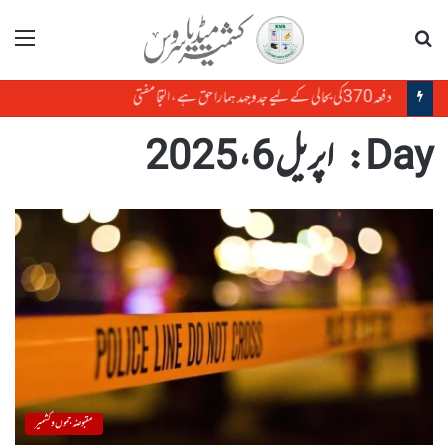
تلاش
مینو
دفعہ370کی بحالی کے لیے جدوجہد ہمارا حق ہے، التجا مفتی
Day:
اپریل 6، 2025
مقبوضہ جموں و کشمیر