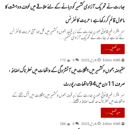
بھارت نے تحریک آزادی کشمیر کو دبانے کے لئے علاقے میں خوف ودہشت کا
ماحول قائم کررکھاہے: حریت کانفرنس
سرینگر:غیرقانونی طورپر بھارت کے زیر قبضہ جموں وکشمیرمیں کل جماعتی حریت کانفرنس
نے کہاہے کہ بھارت نے تحریک آزادی کشمیر…
مزید تفصیل۔۔۔
Editor KMS
6 اپریل, 2025
0
172
مقبوضہ جموں وکشمیر میں جنگلات میں آتشزدگی کے واقعات میں خطرناک اضافہ،
صرف11 دن میں94 واقعات رپورٹ
سرینگر:غیرقانونی طورپر بھارت کے زیر قبضہ جموں وکشمیرمیں جنگلات میں آگ لگنے کے
واقعات میں خطرناک حد تک اضافہ دیکھنے…
مزید تفصیل۔۔۔
Editor KMS
6 اپریل, 2025
0
286