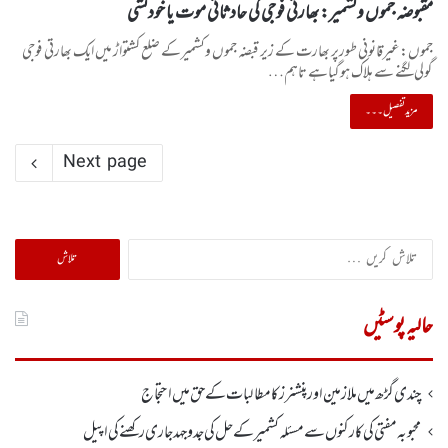
مقبوضہ جموں وکشمیر: بھارتی فوجی کی حادثاتی موت یا خودکشی
جموں:غیرقانونی طورپر بھارت کے زیر قبضہ جموں وکشمیرکے ضلع کشتواڑ میں ایک بھارتی فوجی
گولی لگنے سے ہلاک ہوگیاہے تاہم…
مزید تفصیل۔۔۔
Next page
تلاش
کریں
برائے:
حالیہ پوسٹیں
چندی گڑھ میں ملازمین اور پنشنرز کا مطالبات کے حق میں احتجاج
محبوبہ مفتی کی کارکنوں سے مسئلہ کشمیر کے حل کی جدوجہد جاری رکھنے کی اپیل