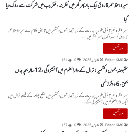
میرواعظ عمر فاروق ایک بار پھر گھر میں نظر بند، تقریب میں شرکت سے روک دیا
گیا
سرینگر:غیرقانونی طورپر بھارت کے زیر قبضہ جموں وکشمیرمیں قابض حکام نے میر واعظ عمر
فاروق کو سعدہ کدل سرینگر میں…
مزید تفصیل۔۔۔
Editor KMS
6 اپریل, 2025
0
164
مقبوضہ جموں وکشمیر: ترال کے دارالعلوم میں آتشزدگی ،12سالہ بچہ جاں
بحق،6 دیگر زخمی
سرینگر:غیرقانونی طورپر بھارت کے زیر قبضہ جموں وکشمیرمیں ضلع پلوامہ کے قصبے ترال میں
ایک دار العلوم میں آتشزدگی کے…
مزید تفصیل۔۔۔
Editor KMS
6 اپریل, 2025
0
157