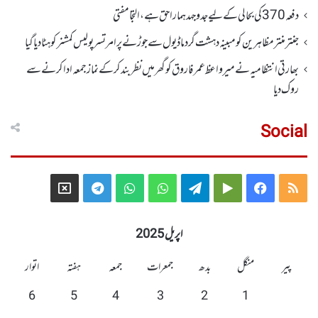
دفعہ370کی بحالی کے لیے جدوجہد ہمارا حق ہے، التجا مفتی
جنتر منتر مظاہرین کو مبینہ دہشت گرد ماڈیول سے جوڑنے پر امرتسر پولیس کمشنر کو ہٹا دیاگیا
بھارتی انتظامیہ نے میر واعظ عمر فاروق کو گھر میں نظر بندکر کے نماز جمعہ ادا کرنے سے
روک دیا
Social
Telegram
X
WhatsApp
WhatsApp
Telegram
Google
Facebook
RSS
Group
Group
Play
اپریل 2025
پیر
منگل
بدھ
جمعرات
جمعہ
ہفتہ
اتوار
6
5
4
3
2
1