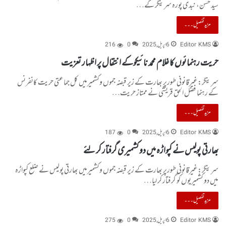
سید حسن، نبدی پورہ سرینگر کے…
مزید تفصیل۔۔۔
Editor KMS
6 اپریل, 2025
0
216
حریت رہنمائوں کا غلام محمد نائیکوکے انتقال پر اظہار تعزیت
سرینگر:غیرقانونی طورپر بھارت کے زیر قبضہ جموں وکشمیرمیں کل جماعتی حریت کانفرنس
کے رہنما فضل الحق قریشی نے ممتاز حریت…
مزید تفصیل۔۔۔
Editor KMS
6 اپریل, 2025
0
187
بھارتی پولیس نے کپواڑہ میں دو کشمیری گرفتار کر لئے
سرینگر:غیرقانونی طورپر بھارت کے زیر قبضہ جموں وکشمیرمیں بھارتی پولیس نے ضلع کپواڑہ
میں دو کشمیریوں کو گرفتار کر لیا…
مزید تفصیل۔۔۔
Editor KMS
6 اپریل, 2025
0
275