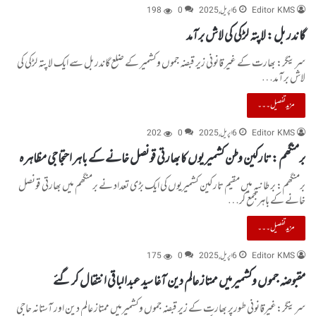
Editor KMS
6 اپریل, 2025
0
198
گاندر بل : لاپتہ لڑکی کی لاش برآمد
سرینگر: بھارت کے غیر قانونی زیر قبضہ جموں وکشمیر کے ضلع گاندر بل سے ایک لاپتہ لڑکی کی
لاش برآمد…
مزید تفصیل۔۔۔
Editor KMS
6 اپریل, 2025
0
202
برمنگھم : تارکین وطن کشمیریوں کا بھارتی قونصل خانے کے باہر احتجاجی مظاہرہ
برمنگھم: برطانیہ میں مقیم تارکین کشمیریوں کی ایک بڑی تعداد نے برمنگھم میں بھارتی قونصل
خانے کے باہر جمع کر…
مزید تفصیل۔۔۔
Editor KMS
6 اپریل, 2025
0
175
مقبوضہ جموں وکشمیرمیں ممتاز عالم دین آغا سید عبدالباقی انتقال کر گئے
سرینگر:غیرقانونی طورپر بھارت کے زیر قبضہ جموں وکشمیرمیں ممتاز عالم دین اور آستانہ حاجی