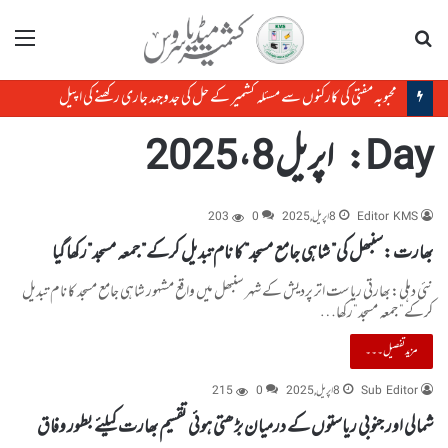
تلاش
مینو
محبوبہ مفتی کی کارکنوں سے مسئلہ کشمیر کے حل کی جدوجہد جاری رکھنے کی اپیل
Day:
اپریل 8، 2025
Editor KMS
8 اپریل, 2025
0
203
بھارت :سنبھل کی” شاہی جامع مسجد” کا نام تبدیل کرکے” جمعہ مسجد”رکھا گیا
نئی دہلی:بھارتی ریاست اتر پردیش کے شہر سنبھل میں واقع مشہور شاہی جامع مسجد کا نام تبدیل
کرکے” جمعہ مسجد”رکھا…
مزید تفصیل۔۔۔
Sub Editor
8 اپریل, 2025
0
215
شمالی اور جنوبی ریاستوں کے درمیان بڑھتی ہوئی تقسیم بھارت کیلئے بطور وفاق