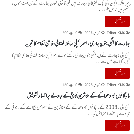
سرینگر: الجزیرہ کی ایک تحقیقاتی رپورٹ میں غیر قانونی طور پر بھارت کے زیر قبضہ جموں و
کشمیرمیں خاص طور…
مزید تفصیل۔۔۔
Editor KMS
8 اپریل, 2025
0
200
بھارت کا جنگی جنون جاری ، اسرائیلی ساختہ فضائی دفاعی نظام کا تجربہ
نئی دلی:بھارت نے اپنا جنگی جنون جاری رکھتے ہوئے اسرائیلی ساختہ فضائی دفاعی نظام کا
تجربہ کیا ہے جس سے…
مزید تفصیل۔۔۔
Editor KMS
8 اپریل, 2025
0
160
مالیگائوں بم دھماکے کے متاثرین کا جج کے تبادلے پر اظہار تشویش
نئی دلی :2008کے مالیگائوں بم دھماکے کے متاثرین نے خصوصی جج اے کے لاہوتی کے
تبادلے پر سخت اعتراض کیا…
مزید تفصیل۔۔۔