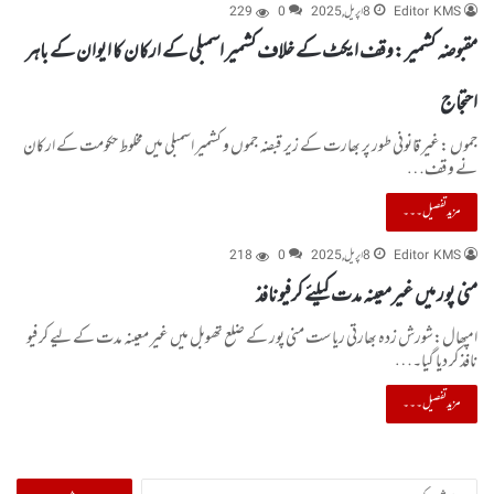
Editor KMS
8 اپریل, 2025
0
229
مقبوضہ کشمیر :وقف ایکٹ کے خلاف کشمیر اسمبلی کے ارکان کا ایوان کے باہر
احتجاج
جموں :غیر قانونی طور پر بھارت کے زیر قبضہ جموں و کشمیر اسمبلی میں مخلوط حکومت کے ارکان
نے وقف…
مزید تفصیل۔۔۔
Editor KMS
8 اپریل, 2025
0
218
منی پور میں غیرمعینہ مدت کیلئے کرفیونافذ
امپھال:شورش زدہ بھارتی ریاست منی پور کے ضلع تھوبل میں غیر معینہ مدت کے لیے کرفیو
نافذ کر دیا گیا۔…
مزید تفصیل۔۔۔
تلاش