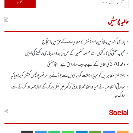
کریں
برائے:
حالیہ پوسٹیں
چندی گڑھ میں ملازمین اور پنشنرز کا مطالبات کے حق میں احتجاج
محبوبہ مفتی کی کارکنوں سے مسئلہ کشمیر کے حل کی جدوجہد جاری رکھنے کی اپیل
دفعہ370کی بحالی کے لیے جدوجہد ہمارا حق ہے، التجا مفتی
جنتر منتر مظاہرین کو مبینہ دہشت گرد ماڈیول سے جوڑنے پر امرتسر پولیس کمشنر کو ہٹا دیاگیا
بھارتی انتظامیہ نے میر واعظ عمر فاروق کو گھر میں نظر بندکر کے نماز جمعہ ادا کرنے سے
روک دیا
Social