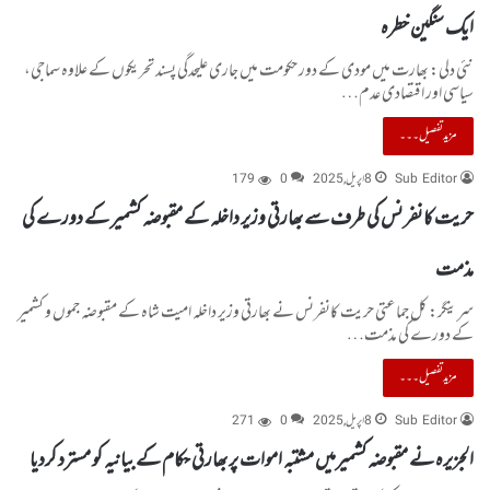
ایک سنگین خطرہ
نئی دلی: بھارت میں مودی کے دور حکومت میں جاری علیحدگی پسند تحریکوں کے علاوہ سماجی،
سیاسی اور اقتصادی عدم…
مزید تفصیل۔۔۔
Sub Editor
8 اپریل, 2025
0
179
حریت کانفرنس کی طرف سے بھارتی وزیر داخلہ کے مقبوضہ کشمیر کے دورے کی
مذمت
سرینگر: کل جماعتی حریت کانفرنس نے بھارتی وزیر داخلہ امیت شاہ کے مقبوضہ جموں و کشمیر
کے دورے کی مذمت…
مزید تفصیل۔۔۔
Sub Editor
8 اپریل, 2025
0
271
الجزیرہ نے مقبوضہ کشمیرمیں مشتبہ اموات پر بھارتی حکام کے بیانیہ کو مسترد کردیا