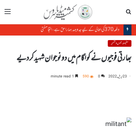
تلاش
مینو
دفعہ370کی بحالی کے لیے جدوجہد ہمارا حق ہے، التجا مفتی
مقبوضہ جموں و کشمیر
بھارتی فوجیوں نے کولگام میں دو نوجوان شہیدکردیے
23 اپریل, 2022
0
590
1 minute read