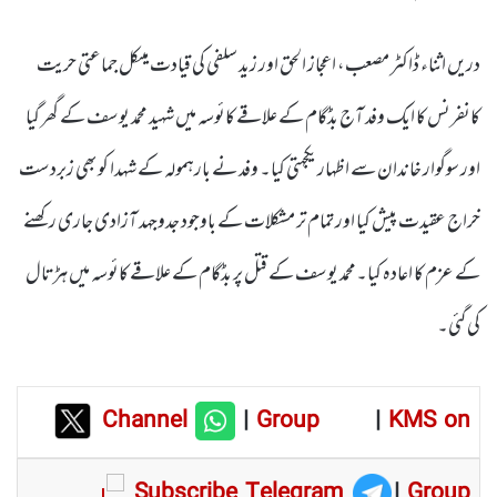
دریں اثناء ڈاکٹر مصعب، اعجاز الحق اور زید سلفی کی قیادت میںکل جماعتی حریت
کانفرنس کا ایک وفد آج بڈگام کے علاقے کائوسہ میں شہید محمد یوسف کے گھر گیا
اور سوگوار خاندان سے اظہار یکجہتی کیا۔ وفد نے بارہمولہ کے شہدا کو بھی زبردست
خراج عقیدت پیش کیا اور تمام تر مشکلات کے باوجود جدوجہد آزادی جاری رکھنے
کے عزم کا اعادہ کیا۔محمد یوسف کے قتل پر بڈگام کے علاقے کائوسہ میں ہڑتال
کی گئی۔
Channel
|
Group
|
KMS on
Subscribe Telegram
|
Group