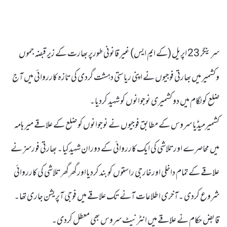
سرینگر 23 اپریل (کے ایم ایس) غیر قانونی طورپر بھارت کے زیر قبضہ جموں
وکشمیر میں بھارتی فوجیوں نے اپنی ریاستی دہشت گردی کی تازہ کارروائی میں آج
ضلع کولگام میں دو کشمیری نوجوانوں کو شہید کردیا۔
کشمیرمیڈیا سروس کے مطابق فوجیوں نے نوجوانوں کو ضلع کے علاقے میر ہامہ
میں محاصرے اورتلاشی کی ایک کارروائی کے دوران شہیدکیا۔ بھارتی فورسز نے
علاقے کے تمام داخلی اورخارجی راستوں کو بند کردیااورگھرگھر تلاشی کی کارروائی
شروع کردی ۔آخری اطلاعات آنے تک علاقے میں فوجی آپریشن جاری تھا۔
قابض حکام نے علاقے میں انٹرنیٹ سروس بھی معطل کردی۔