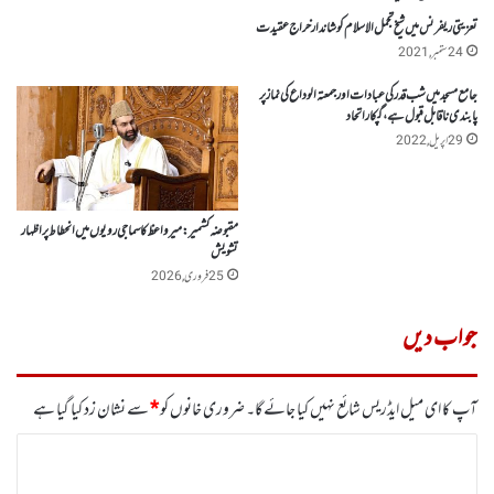
تعزیتی ریفرنس میں شیخ تجمل الاسلام کو شاندار خراج عقیدت
24 ستمبر, 2021
جامع مسجد میں شب قدر کی عبادات اور جمعتہ الوداع کی نماز پر
پابندی ناقابل قبول ہے، گپکار اتحاد
29 اپریل, 2022
مقبوضہ کشمیر :میرواعظ کاسماجی رویوں میں انحطاط پر اظہار
تشویش
25 فروری, 2026
جواب دیں
آپ کا ای میل ایڈریس شائع نہیں کیا جائے گا۔
ضروری خانوں کو
*
سے نشان زد کیا گیا ہے
ت
ب