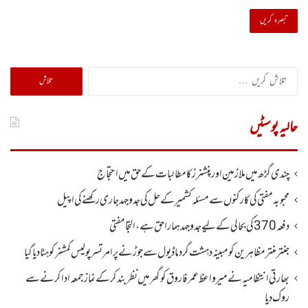
تلاش
کریں
برائے:
حالیہ پوسٹیں
چندی گڑھ میں ملازمین اور پنشنرز کا مطالبات کے حق میں احتجاج
محبوبہ مفتی کی کارکنوں سے مسئلہ کشمیر کے حل کی جدوجہد جاری رکھنے کی اپیل
دفعہ370کی بحالی کے لیے جدوجہد ہمارا حق ہے، التجا مفتی
جنتر منتر مظاہرین کو مبینہ دہشت گرد ماڈیول سے جوڑنے پر امرتسر پولیس کمشنر کو ہٹا دیاگیا
بھارتی انتظامیہ نے میر واعظ عمر فاروق کو گھر میں نظر بندکر کے نماز جمعہ ادا کرنے سے
روک دیا