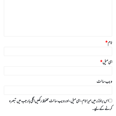
ص
ر
ہ
*
نام
*
ای میل
*
ویب‌ سائٹ
اس براؤزر میں میرا نام، ای میل، اور ویب سائٹ محفوظ رکھیں اگلی بار جب میں تبصرہ
کرنے کےلیے۔