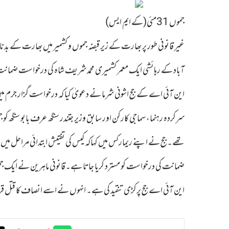
جموں 31مئی(کے ایم ایس)
غیر قانونی طور پر بھارت کے زیر قبضہ جموں و کشمیر میں بھارت کے بد
آباد کے رہائشی ایک معمر کشمیری محمد شریف شاہ کی درخواست ضمان
این آئی اے کے جج اشونی شرما نے دعویٰ کیا کہ درخواست گزار جرم
سرکردہ رہنما، سماجی کارکن اور سابق وزیر جتندر سنگھ عرف بابو سنگھ ک
تھے۔جج نے اپنے ریمارکس میں کہاکہ کیس کی تفتیش ابتدائی مراحل میں ہ
ضمانت کی درخواست کو مسترد کریا جاتا ہے۔قانونی ماہرین نے ایک ج
این آئی اے جج پرکڑی تنقید کی ہے۔ انہوں نے اسے انصاف کا قتل قرا