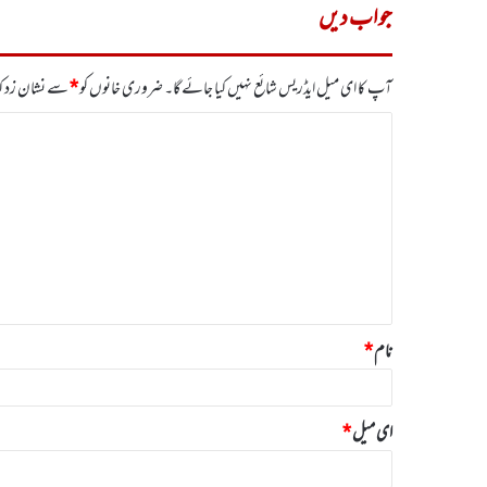
جواب دیں
آپ کا ای میل ایڈریس شائع نہیں کیا جائے گا۔
ضروری خانوں کو
*
سے نشان زد کی
ت
ب
ص
ر
ہ
*
نام
*
ای میل
*