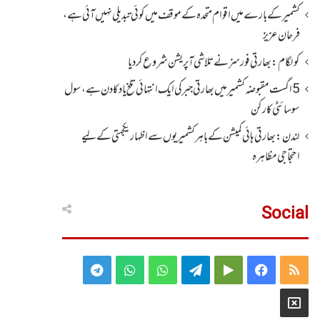
کشمیر کے بارے میں اقوام متحدہ کے موقف میں کوئی تبدیلی نہیں آئی ہے،
فرحان عزیز
کولگام: بھارتی فورسز نے تلاشی آپریشن شروع کر دیا
5 اگست مقبوضہ کشمیر میں بھارتی جبر کی ایک انتہائی تلخ یاد کا دن ہے، سول
سوسائٹی کارکن
لندن : بھارتی ہائی کمیشن کے باہر کشمیریوں سے اظہار یکجہتی کے لیے
احتجاجی مظاہرہ
Social
Telegram
WhatsApp
WhatsApp
Telegram
Google
Facebook
RSS
Group
Group
Play
X