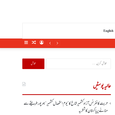
English
Sidebar
Random
Log
Article
In
تلاش
کریں
برائے:
حالیہ پوسٹیں
حریت کانفرنس آزادکشمیر شاخ کا”یوم استحصال کشمیر“ بھر پور طریقے سے
منانے پر پاکستان کا شکریہ