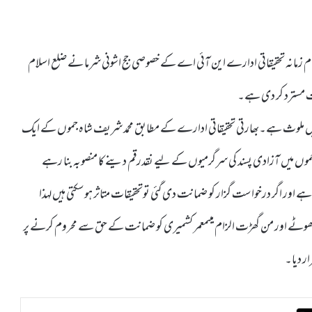
نام زمانہ تحقیقاتی ادارے این آئی اے کے خصوصی جج اشونی شرما نے ضلع اسلام
ت مسترد کر دی ہے۔
 میں ملوث ہے۔بھارتی تحقیقاتی ادارے کے مطابق محمد شریف شاہ جموں کے ایک
و جموں میں آزادی پسند کی سرگرمیوں کے لیے نقدرقم دینے کا منصوبہ بنا رہے
ے اور اگر درخواست گزار کو ضمانت دی گئی توتحقیقات متاثر ہوسکتی ہیں لہذا
ھوٹے اور من گھڑت الزام میںمعمر کشمیری کو ضمانت کے حق سے محروم کرنے پر
ر دیا۔