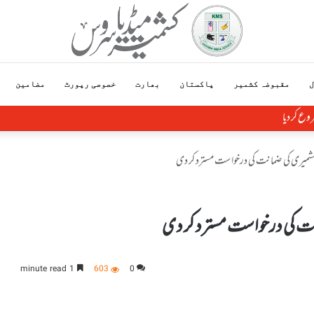
ل
مقبوضہ کشمیر
پاکستان
بھارت
خصوصی رپورٹ
مضامین
وع کر دیا
شمیری کی ضمانت کی درخواست مسترد کر دی
ت کی درخواست مسترد کر دی
1 minute read
603
0