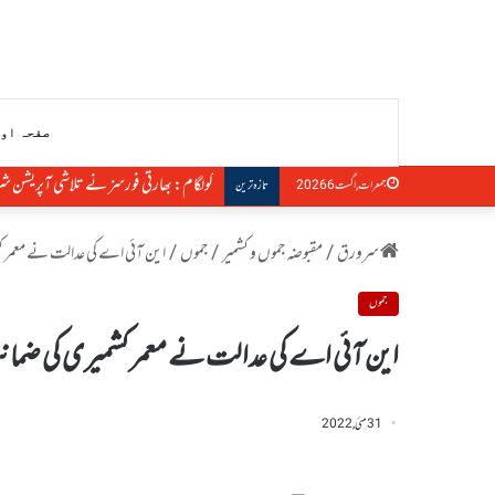
صفحہ او
کولگام: بھارتی فورسز نے تلاشی آپریشن شر
جمعرات, اگست 6 2026
تازہ ترین
سرورق
/
مقبوضہ جموں و کشمیر
/
جموں
/
این آئی اے کی عدالت نے معمر ک
جموں
این آئی اے کی عدالت نے معمر کشمیری کی ضمان
31 مئی, 2022