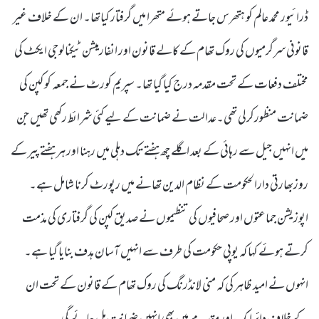
ڈرائیور محمد عالم کو ہتھرس جاتے ہوئے متھرا میں گرفتار کیاتھا۔ ان کے خلاف غیر
قانونی سرگرمیوں کی روک تھام کے کالے قانون اور انفارمیشن ٹیکنالوجی ایکٹ کی
مختلف دفعات کے تحت مقدمہ درج کیا گیا تھا۔ سپریم کورٹ نے جمعہ کو کپن کی
ضمانت منظورکرلی تھی۔عدالت نے ضمانت کے لیے کئی شرائط رکھی تھیں جن
میں انہیں جیل سے رہائی کے بعد اگلے چھ ہفتے تک دہلی میں رہنا اور ہر ہفتے پیر کے
روزبھارتی دارالحکومت کے نظام الدین تھانے میں رپورٹ کرنا شامل ہے۔
اپوزیشن جماعتوں اور صحافیوں کی تنظیموں نے صدیق کپن کی گرفتاری کی مذمت
کرتے ہوئے کہا کہ یوپی حکومت کی طرف سے انہیں آسان ہدف بنایا گیا ہے۔
انہوں نے امید ظاہر کی کہ منی لانڈرنگ کی روک تھام کے قانون کے تحت ان
کے خلاف دائر ایک اور مقدمے میں بھی انہیں ضمانت مل جائے گی۔