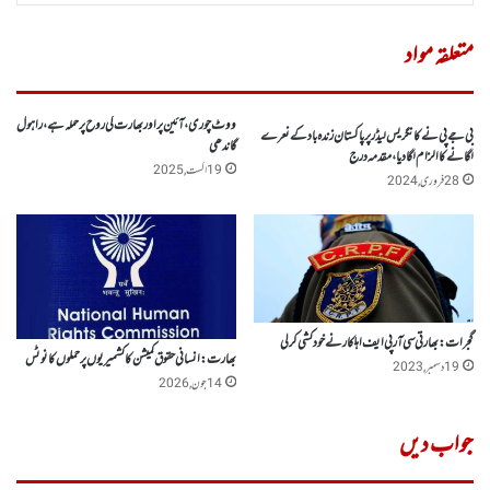
متعلقہ مواد
ووٹ چوری،آئین پراوربھارت کی روح پر حملہ ہے، راہول
بی جے پی نے کانگریس لیڈرپر پاکستان زندہ باد کے نعرے
گاندھی
لگانے کا الزام لگادیا،مقدمہ درج
19 اگست, 2025
28 فروری, 2024
گجرات:بھارتی سی آر پی ایف اہلکار نے خودکشی کر لی
بھارت : انسانی حقوق کمیشن کا کشمیریوں پر حملوں کا نوٹس
19 دسمبر, 2023
14 جون, 2026
جواب دیں