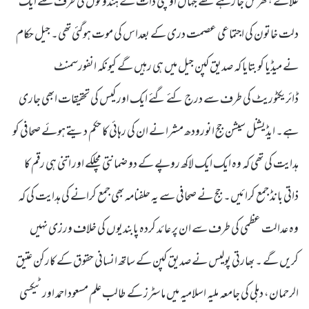
علاقے ہتھرس جا رہے تھے جہاں اونچی ذات کے ہندوئوں کی طرف سے ایک
دلت خاتون کی اجتماعی عصمت دری کے بعداس کی موت ہوگئی تھی۔ جیل حکام
نے میڈیا کو بتایا کہ صدیق کپن جیل میں ہی رہیں گے کیونکہ انفورسمنٹ
ڈائریکٹوریٹ کی طرف سے درج کئے گئے ایک اور کیس کی تحقیقات ابھی جاری
ہے۔ ایڈیشنل سیشن جج انورودھ مشرا نے ان کی رہائی کا حکم دیتے ہوئے صحافی کو
ہدایت کی تھی کہ وہ ایک ایک لاکھ روپے کے دو ضمانتی مچلکے اور اتنی ہی رقم کا
ذاتی بانڈ جمع کرائیں۔ جج نے صحافی سے یہ حلفنامہ بھی جمع کرانے کی ہدایت کی کہ
وہ عدالت عظمی کی طرف سے ان پر عائد کردہ پابندیوں کی خلاف ورزی نہیں
کریں گے ۔ بھارتی پولیس نے صدیق کپن کے ساتھ انسانی حقوق کے کارکن عتیق
الرحمان، دہلی کی جامعہ ملیہ اسلامیہ میں ماسٹرز کے طالب علم مسعود احمد اور ٹیکسی