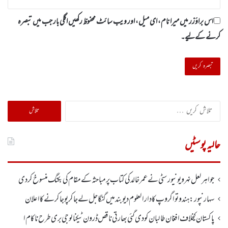
اس براؤزر میں میرا نام، ای میل، اور ویب سائٹ محفوظ رکھیں اگلی بار جب میں تبصرہ
کرنے کےلیے۔
تلاش
کریں
برائے:
حالیہ پوسٹیں
جواہر لعل نہرو یونیورسٹی نے عمر خالدکی کتاب پر مباحثہ کے مقام کی بکنگ منسوخ کر دی
سہارنپور: ہندو تواگروپ کا دارالعلوم دیوبند میں گنگا جل لے جا کر پوجا کرنے کا اعلان
پاکستان کیخلاف افغان طالبان کو دی گئی بھارتی ناقص ڈرون ٹیکنالوجی بری طرح ناکام ا