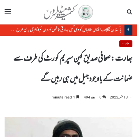
تلاش
مینو
پاکستان کیخلاف افغان طالبان کو دی گئی بھارتی ناقص ڈرون ٹیکنالوجی بری طرح ناکام ا
بھارت
بھارت :صحافی صدیق کپن سپریم کورٹ کی طرف سے
ضمانت کے باوجود جیل میں ہی رہیں گے
13 ستمبر, 2022
0
494
1 minute read