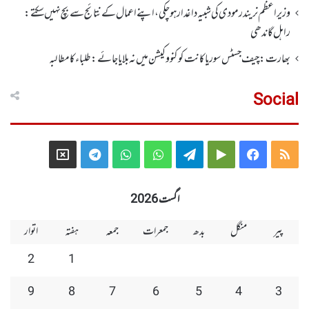
وزیر اعظم نریندر مودی کی شبیہ داغدار ہو چکی ، اپنے اعمال کے نتائج سے بچ نہیں سکتے:
راہل گاندھی
بھارت: چیف جسٹس سوریا کانت کو کنووکیشن میں نہ بلایا جائے: طلباءکا مطالبہ
Social
Telegram
X
WhatsApp
WhatsApp
Telegram
Google
Facebook
RSS
Group
Group
Play
اگست 2026
پیر
منگل
بدھ
جمعرات
جمعہ
ہفتہ
اتوار
2
1
9
8
7
6
5
4
3