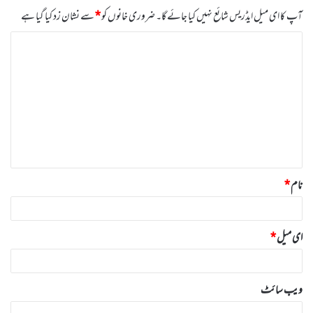
آپ کا ای میل ایڈریس شائع نہیں کیا جائے گا۔
ضروری خانوں کو
*
سے نشان زد کیا گیا ہے
ت
ب
ص
ر
ہ
*
نام
*
ای میل
*
ویب‌ سائٹ