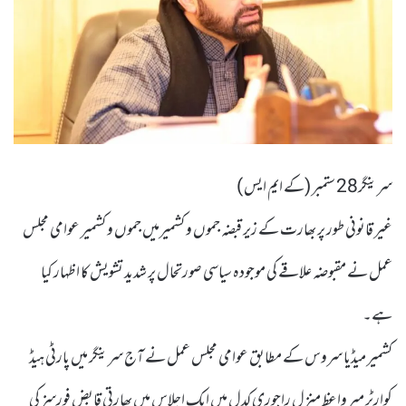
سرینگر28 ستمبر (کے ایم ایس )
غیر قانونی طور پر بھارت کے زیر قبضہ جموں و کشمیرمیں جموں و کشمیر عوامی مجلس
عمل نے مقبوضہ علاقے کی موجودہ سیاسی صورتحال پر شدید تشویش کا اظہار کیا
ہے۔
کشمیر میڈیا سروس کے مطابق عوامی مجلس عمل نے آج سرینگر میں پارٹی ہیڈ
کوارٹر میر واعظ منزل راجوری کدل میں ایک اجلاس میں بھارتی قابض فورسز کی