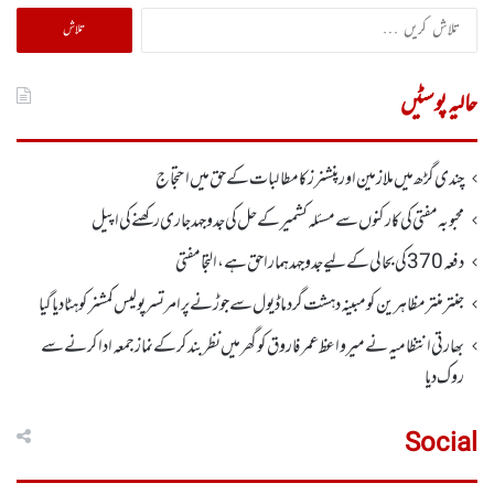
تلاش
کریں
برائے:
حالیہ پوسٹیں
چندی گڑھ میں ملازمین اور پنشنرز کا مطالبات کے حق میں احتجاج
محبوبہ مفتی کی کارکنوں سے مسئلہ کشمیر کے حل کی جدوجہد جاری رکھنے کی اپیل
دفعہ370کی بحالی کے لیے جدوجہد ہمارا حق ہے، التجا مفتی
جنتر منتر مظاہرین کو مبینہ دہشت گرد ماڈیول سے جوڑنے پر امرتسر پولیس کمشنر کو ہٹا دیاگیا
بھارتی انتظامیہ نے میر واعظ عمر فاروق کو گھر میں نظر بندکر کے نماز جمعہ ادا کرنے سے
روک دیا
Social