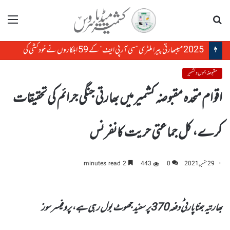
تلاش
مینو
2025 میںبھارتی پیرا ملٹری ”سی آر پی ایف“ کے 59 اہلکاروں نے خودکشی کی
مقبوضہ جموں و کشمیر
اقوام متحدہ مقبوضہ کشمیر میں بھارتی جنگی جرائم کی تحقیقات
کرے، کل جماعتی حریت کانفرنس
29 ستمبر, 2021
0
443
2 minutes read
بھارتیہ جنتاپارٹی دفعہ370پر سفید جھوٹ بول رہی ہے، پروفیسر سوز