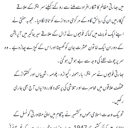
میں بھارتی مظالم کا شکار افرادسے ملنے سے روکنے کیلئے سرینگر کے علاقے
گپکارمیں ان کی رہائش گاہ کے مرکزی دروازے کو تالا لگا دیا۔ محبوبہ مفتی نے
اپنے ایک ٹویٹ میں کہا کہ فوجیوں نے ترال کے علاقے سیر جاگیر میں آپریشن
کے دوران ایک خاتون عشرت جان کو گھسیٹا اوراس کے کپڑے پھاڑدیے ۔ وہ
سر پر چوٹ لگنے کی وجہ سے بے ہوش ہو گئی۔
بھارتی فوجیوں نے سرینگر، بارہمولہ،کپواڑہ ، پلوامہ ، شوپیاں اور کشتواڑ کے
مختلف علاقوں میں محاصرے اور تلاشی کی پر تشدد کارروائیاں آج بھی جاری
رکھیں۔
تحریک وحدت اسلامی جموں و کشمیر نے بڈگام میں اپنی مشاورتی کونسل کے