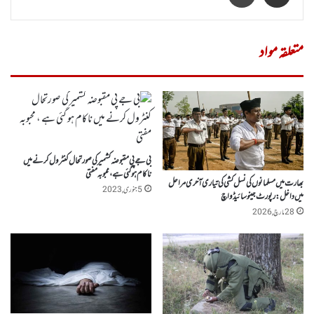
متعلقہ مواد
بی جے پی مقبوضہ کشمیر کی صورتحال کنٹرول کرنے میں
ناکام ہو گئی ہے ، محبوبہ مفتی
بھارت میں مسلمانوں کی نسل کشی کی تیاری آخری مراحل
5 جنوری, 2023
میں داخل: رپورٹ جینوسائیڈ واچ
28 مارچ, 2026