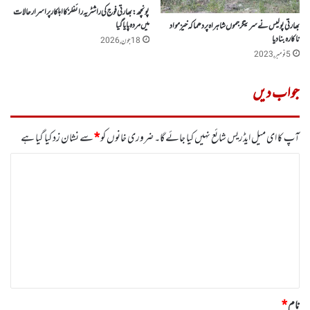
پونچھ : بھارتی فوج کی راشٹریہ رائفلز کا اہلکار پراسرار حالات
میں مردہ پایا گیا
بھارتی پولیس نے سرینگر جموں شاہراہ پردھماکہ خیز مواد
ناکارہ بنادیا
18 جون, 2026
5 نومبر, 2023
جواب دیں
آپ کا ای میل ایڈریس شائع نہیں کیا جائے گا۔
ضروری خانوں کو
*
سے نشان زد کیا گیا ہے
ت
ب
ص
ر
ہ
*
نام
*