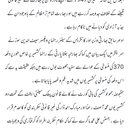
اجلاس میں کہا کہ کشمیری 1947 سے اپنے مادر وطن پر بھارت کے غیر قانونی
قبضے کے خلاف جدوجہد کررہے ہیں اور بھارت تمام تر مظالم کے باوجود ان کے
جذبہ آزادی کو دبانے میں ناکام رہا ہے۔
ادھرسابق بھارتی وزیر اور کانگریس کے سینئر رہنما پروفیسر سیف الدین سوز نے
سرینگر میں ایک بیان میں کہا کہ بھارتیہ جنتا پارٹی کے رہنما کشمیر پر خاص طور پردفعہ
370 کی منسوخی کے حوالے سے سفید جھوٹ بول رہے ہیں جبکہ حقیقت یہ ہے کہ
اس دفعہ کی منسوخی پر کشمیریوں میں شدید غم وغصہ پایاجاتاہے۔
مقبوضہ جموںوکشمیر کی ہائی کورٹ نے کالے قانون پبلک سیفٹی ایکٹ کے تحت دو
کشمیریوں محمد آصف رعنا اور مبارک احمد ڈار کی غیر قانونی نظربندی کو کالعدم قرار
دیا ہے۔ جسٹس علی محمد ماگرے نے کہا کہ حکام نظربند افراد کو گرفتاری کی وجوہات