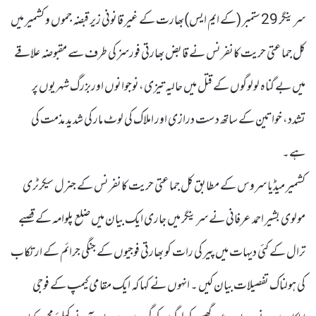
سرینگر 29 ستمبر (کے ایم ایس)بھارت کے غیر قانونی زیر قبضہ جموں و کشمیر میں
کل جماعتی حریت کانفرنس نے قابض بھارتی فورسز کی طرف سے مقبوضہ علاقے
میں بے گناہ لولوگوں کے قتل میں حالیہ تیزی،نوجوانوں اوربزرگ شہریوں پر
تشدد، خواتین کے ساتھ دست درازی اور املاک کی لوٹ مار کی شدید مذمت کی
ہے۔
کشمیر میڈیا سروس کے مطابق کل جماعتی حریت کانفرنس کے جنرل سیکرٹری
مولوی بشیر احمد عرفانی نے سرینگر میں جاری ایک بیان میں ضلع پلوامہ کے قصبے
ترال کے کئی دیہات میں پیر کی رات کو بھارتی فوجیوں کے جنگی جرائم کے ارتکاب
کی ہولناک تفصیلات بیان کیں ۔ انہوں نے کہا کہ ایک مقامی کیمپ کے فوجی