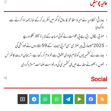
حالیہ پوسٹیں
بھارتی انتظامیہ نے میر واعظ عمر فاروق کو گھر میں نظر بندکر کے نماز جمعہ ادا کرنے سے
روک دیا
مغربی بنگال: بی جے پی حکومت نے کوئی مساجد کے لاﺅڈ سپیکر نکلوا دیے
2025 میںبھارتی پیرا ملٹری ”سی آر پی ایف“ کے 59 اہلکاروں نے خودکشی کی
بھارت نے کشمیریوں کو تمام بنیادی حقوق سے محروم کر رکھا ہے، ترجمان حریت کانفرنس
جموں :جھوٹے مقدمے میں قید کشمیری کی درخواست ضمانت مسترد کردی
Social
Telegram
X
WhatsApp
WhatsApp
Telegram
Google
Facebook
RSS
Group
Group
Play