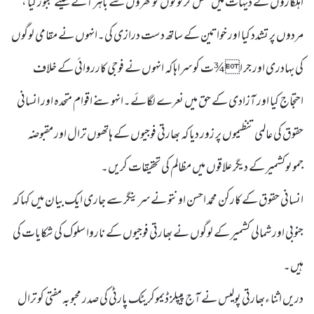
اہلکاروں نے دیہات میں گھس کر لوگوں کو گھروں سے باہر آنے کیلئے مجبور کیا ،
مردوں پر تشدد کیا اور خواتین کے ساتھ دست درازی کی۔انہوں نے مقامی لوگوں
کی بہادری اور جر ا¾ت کو سراہا کہ انہوں نے فوجی کارروائی کے خلاف
احتجاج کیا اور آزادی کے حق میں نعرے لگائے۔انہوںنے اقوام متحدہ اور انسانی
حقوق کی عالمی تنظیموں پر زور دیا کہ بھارتی فوجیوں کے ہاتھوں ترال اور مقبوضہ
جموںوکشمیر کے دیگر علاقوں میں مظالم کی تحقیقات کریں۔
انسانی حقوق کے کارکن محمد احسن اونتو نے سرینگر سے جاری ایک بیان میں کہا کہ
جنوبی اور شمالی کشمیر کے لوگوں نے بھارتی فوجیوں کے ناروا سلوک کی شکایات کی
ہیں۔
دریں اثنا ءبھارتی پولیس نے آج پیپلز ڈیموکریٹک پارٹی کی صدر محبوبہ مفتی کو ترال