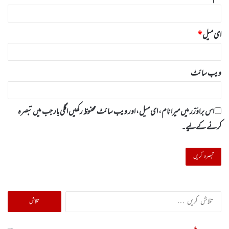
ای میل
*
ویب‌ سائٹ
اس براؤزر میں میرا نام، ای میل، اور ویب سائٹ محفوظ رکھیں اگلی بار جب میں تبصرہ
کرنے کےلیے۔
تلاش
کریں
برائے: