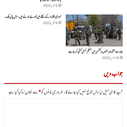
2 اکتوبر, 2025
مودی اقتدار کے نشے میں ڈوبے ہوئے ہیں، ستیہ پال ملک
9 اکتوبر, 2022
بھارت مقبوضہ جموں وکشمیرمیں منظم نسل کشی کر رہا ہے
18 نومبر, 2023
جواب دیں
آپ کا ای میل ایڈریس شائع نہیں کیا جائے گا۔
ضروری خانوں کو
*
سے نشان زد کیا گیا ہے
ت
ب
ص