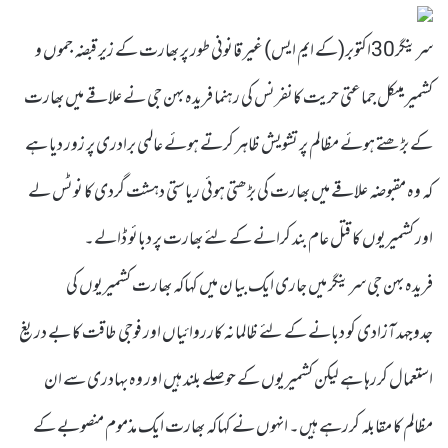
سرینگر30اکتوبر(کے ایم ایس) غیر قانونی طور پر بھارت کے زیر قبضہ جموں و
کشمیر میںکل جماعتی حریت کانفرنس کی رہنما فریدہ بہن جی نے علاقے میں بھارت
کے بڑھتے ہوئے مظالم پر تشویش ظاہر کرتے ہوئے عالمی برادری پر زور دیا ہے
کہ وہ مقبوضہ علاقے میں بھارت کی بڑھتی ہوئی ریاستی دہشت گردی کا نوٹس لے
اور کشمیریوں کا قتل عام بند کرانے کے لئے بھارت پر دبائو ڈالے۔
فریدہ بہن جی سرینگر میں جاری ایک بیا ن میں کہاکہ بھارت کشمیریوں کی
جدوجہدآزادی کو دبانے کے لئے ظالمانہ کارروائیاں اور فوجی طاقت کا بے دریغ
استعمال کررہا ہے لیکن کشمیریوں کے حوصلے بلند ہیں اور وہ بہادری سے ان
مظالم کا مقابلہ کررہے ہیں۔ انہوں نے کہاکہ بھارت ایک مذموم منصوبے کے