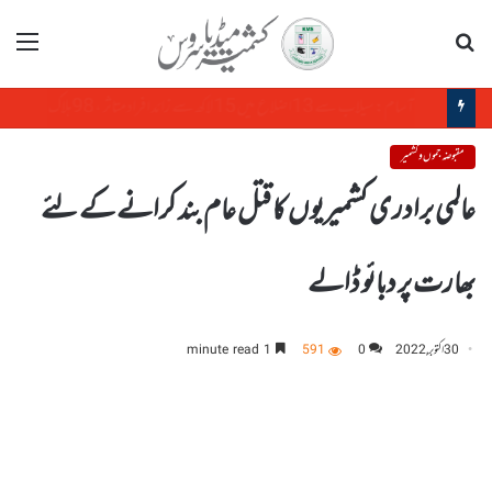
تلاش
مینو
سول سوسائٹی فورم کا مقبوضہ جموں وکشمیر میں بڑھتی ہوئی بے روزگاری پر اظہارتشویش
مقبوضہ جموں و کشمیر
عالمی برادری کشمیریوں کا قتل عام بند کرانے کے لئے
بھارت پر دبائو ڈالے
30 اکتوبر, 2022
0
591
1 minute read