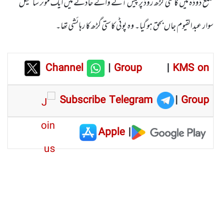
ضلع ڈوڈہ میں کاستی گڑھ روڈ پر پیش آنے والے حادثے میں ایک موٹر سائیکل
سوار عبدالقیوم جاں بحق ہو گیا۔ وہ پوٹی کاستی گڑھ کا رہائشی تھا۔
Channel
|
Group
|
KMS on
Subscribe Telegram
|
Group
Apple
|