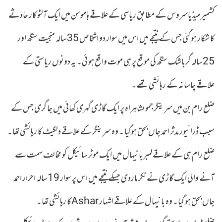
کشمیر میڈیاسروس کے مطابق ریاسی کے علاقے ہاموسن میں ایک آلٹو کار حادثے
کا شکار ہو گئی جس کے نتیجے میں اس میں سوار دو اشخاص 35سالہ منجیت سنگھ اور
25سالہ گرباشک سنگھ کی موقع پر ہی موت واقع ہو ئی۔ یہ دونوں ریاستی کے
علاقے چاسانہ کے رہائشی تھے۔
ضلع رام بن میں سرینگر جموںشاہراہ پر ایک گاڑی گہری کھائی میں جا گری جس کے
سبب ڈرائیور مدثر احمد جاں بحق ہوگیا ۔ وہ سرینگر کے علاقے دلگیٹ کا رہائشی تھا۔
ضلع رام ہی کے علاقے لمبر بانیہال میں ایک موٹر سائیکل کو مخالف سمت سے
آنے والی ایک گاڑی نے ٹکر ماردی جسکے نتیجے میں اس پر سوار 19سالہ احرار احمد
جاں بحق ہو گیا۔ وہ بانیہال کے علاقے اشہار Asharکا رہائشی تھا۔