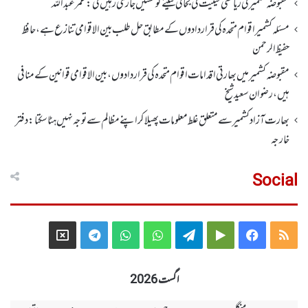
مقبوضہ کشمیر کی ریاستی حیثیت کی بحالی کیلئے کوششیں جاری رہیں گی: عمر عبداللہ
مسئلہ کشمیر اقوام متحدہ کی قراردادوں کے مطابق حل طلب بین الاقوامی تنازع ہے، حافظ
حفیظ الرحمن
مقبوضہ کشمیر میں بھارتی اقدامات اقوام متحدہ کی قراردادوں، بین الاقوامی قوانین کے منافی
ہیں،رضوان سعید شیخ
بھارت آزاد کشمیر سے متعلق غلط معلومات پھیلا کر اپنے مظالم سے توجہ نہیں ہٹا سکتا: دفتر
خارجہ
Social
Telegram
X
WhatsApp
WhatsApp
Telegram
Google
Facebook
RSS
Group
Group
Play
اگست 2026