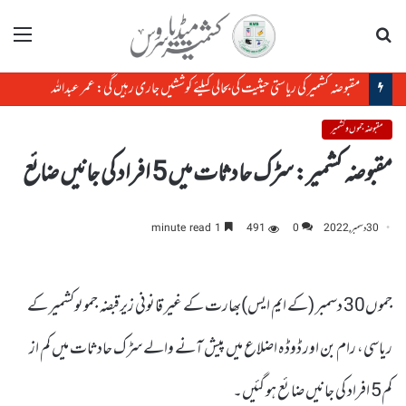
تلاش
مینو
مقبوضہ کشمیر کی ریاستی حیثیت کی بحالی کیلئے کوششیں جاری رہیں گی: عمر عبداللہ
مقبوضہ جموں و کشمیر
مقبوضہ کشمیر: سڑک حادثات میں 5 افراد کی جانیں ضائع
30 دسمبر, 2022
0
491
1 minute read
جموں30 دسمبر (کے ایم ایس)بھارت کے غیر قانونی زیرقبضہ جموںوکشمیر کے
ریاسی، رام بن اور ڈوڈہ اضلاع میں پیش آنے والے سڑ ک حادثات میں کم از
کم5 افراد کی جانیں ضائع ہو گئیں۔