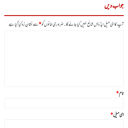
جواب دیں
آپ کا ای میل ایڈریس شائع نہیں کیا جائے گا۔
ضروری خانوں کو
*
سے نشان زد کیا گیا ہے
ت
ب
ص
ر
ہ
*
نام
*
ای میل
*