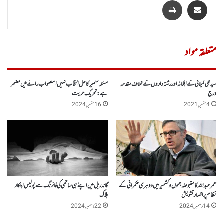
متعلقہ مواد
سید علی گیلانی کے اہلخانہ اور رشتہ داروں کے خلاف مقدمہ
مسئلہ کشمیر کاحل انتخاب نہیں استصواب رائے میں مضمر
درج
ہے:تحریک حریت
4 ستمبر, 2021
16 ستمبر, 2024
عمر عبداللہ کا مقبوضہ جموں وکشمیرمیں دوہری حکمرانی کے
گاندربل میں اپنے ہی ساتھی کی فائرنگ سے پولیس اہلکار
نظام پراظہار تشویش
ہلاک
14 دسمبر, 2024
22 دسمبر, 2024