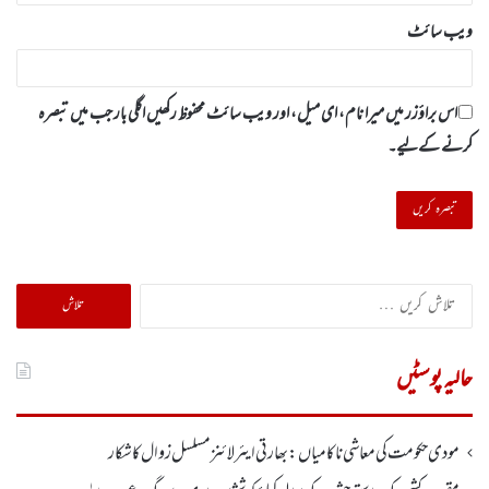
ویب‌ سائٹ
اس براؤزر میں میرا نام، ای میل، اور ویب سائٹ محفوظ رکھیں اگلی بار جب میں تبصرہ
کرنے کےلیے۔
تلاش
کریں
برائے:
حالیہ پوسٹیں
مودی حکومت کی معاشی ناکامیاں: بھارتی ایئرلائنز مسلسل زوال کا شکار