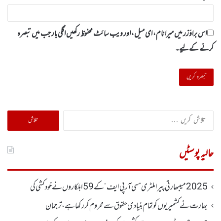
اس براؤزر میں میرا نام، ای میل، اور ویب سائٹ محفوظ رکھیں اگلی بار جب میں تبصرہ
کرنے کےلیے۔
تلاش
کریں
برائے:
حالیہ پوسٹیں
2025 میںبھارتی پیرا ملٹری ”سی آر پی ایف“ کے 59 اہلکاروں نے خودکشی کی
بھارت نے کشمیریوں کو تمام بنیادی حقوق سے محروم کر رکھا ہے، ترجمان