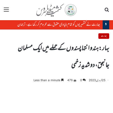
تلاش
مینو
بھارت نے کشمیریوں کو تمام بنیادی حقوق سے محروم کر رکھا ہے، ترجمان
بھارت
بہار:ہندو انتہا پسندوں کے حملے میں ایک مسلمان
جانبحق، دو شدید زخمی
25 فروری, 2023
0
479
Less than a minute