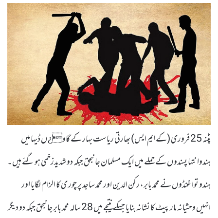
پٹنہ 25 فروری (کے ایم ایس) بھارتی ریاست بہار کے گاو¿ں ڈیہا میں
ہندوانتہا پسندوں کے حملے میں ایک مسلمان جانبحق جبکہ دو شدیدزخمی ہو گئے ہیں۔
ہندو توا غنڈوں نے محمد بابر، رکن الدین اور محمد ساجد پر چور ی کا الزام لگایا اور
انہیں وحشیانہ مار پیٹ کا نشانہ بنایا جسکے نتیجے میں 28 سالہ محمد بابر جانبحق جبکہ دو دیگر