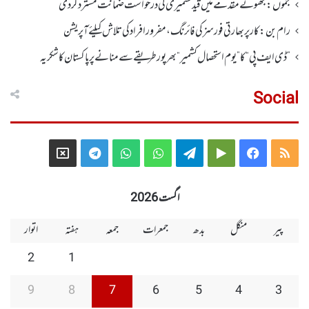
جموں :جھوٹے مقدمے میں قید کشمیری کی درخواست ضمانت مسترد کردی
رام بن : کار پربھارتی فورسز کی فائرنگ،مفرور افراد کی تلاش کیلئے آپریشن
”ڈی ایف پی “ کا ” یوم استحصال کشمیر “ بھر پور طریقے سے منانے پر پاکستان کا شکریہ
Social
Telegram
X
WhatsApp
WhatsApp
Telegram
Google
Facebook
RSS
Group
Group
Play
اگست 2026
پیر
منگل
بدھ
جمعرات
جمعہ
ہفتہ
اتوار
2
1
9
8
7
6
5
4
3