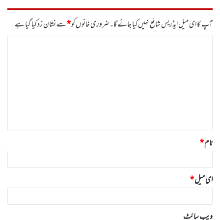
آپ کا ای میل ایڈریس شائع نہیں کیا جائے گا۔
ضروری خانوں کو
*
سے نشان زد کیا گیا ہے
ت
ب
ص
ر
ہ
*
نام
*
ای میل
*
ویب‌ سائٹ