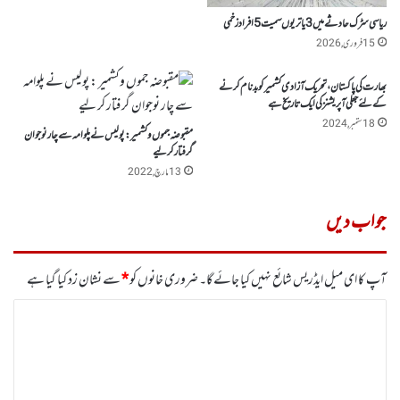
ریاسی سڑک حادثے میں 3 یاتریوں سمیت 5افراد زخمی
15 فروری, 2026
بھارت کی پاکستان، تحریک آزادی کشمیر کو بدنام کرنے
کے لئے جعلی آپریشنزکی ایک تاریخ ہے
18 ستمبر, 2024
مقبوضہ جموں وکشمیر : پولیس نے پلوامہ سے چار نوجوان
گرفتار کر لیے
13 مارچ, 2022
جواب دیں
آپ کا ای میل ایڈریس شائع نہیں کیا جائے گا۔
ضروری خانوں کو
*
سے نشان زد کیا گیا ہے
ت
ب
ص
ر