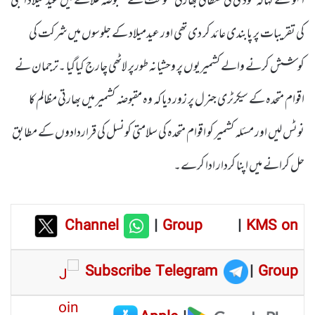
انہوںنے کہاکہ مودی کی فسطائی بھارتی حکومت نے مقبوضہ علاقے میں عید میلاد النبی
کی تقریبات پر پابندی عائد کر دی تھی اور عیدمیلاد کے جلوسوں میں شرکت کی
کوشش کرنے والے کشمیریوں پر وحشیانہ طورپر لاٹھی چارج کیاگیا ۔ترجمان نے
اقوام متحدہ کے سیکرٹری جنرل پر زور دیا کہ وہ مقبوضہ کشمیر میں بھارتی مظالم کا
نوٹس لیں اور مسئلہ کشمیر کو اقوام متحدہ کی سلامتی کونسل کی قراردادوں کے مطابق
حل کرانے میں اپنا کردار ادا کرے۔
Channel
|
Group
|
KMS on
Subscribe Telegram
|
Group