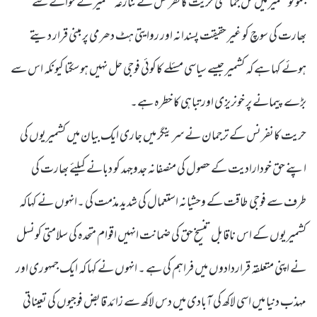
جموںوکشمیر میں کل جماعتی حریت کانفرنس نے تنازعہ کشمیر کے حوالے سے
بھارت کی سوچ کو غیر حقیقت پسندانہ اور روایتی ہٹ دھرمی پر مبنی قرار دیتے
ہوئے کہا ہے کہ کشمیر جیسے سیاسی مسئلے کاکوئی فوجی حل نہیں ہوسکتا کیونکہ اس سے
بڑے پیمانے پر خونریزی اور تباہی کا خطرہ ہے۔
حریت کانفرنس کے ترجمان نے سرینگر میں جاری ایک بیان میں کشمیریوں کی
اپنے حق خودارادیت کے حصول کی منصفانہ جدوجہد کو دبانے کیلئے بھارت کی
طرف سے فوجی طاقت کے وحشیانہ استعمال کی شدید مذمت کی ۔انہوں نے کہاکہ
کشمیریوں کے اس ناقابل تنسیخ حق کی ضمانت انہیں اقوام متحدہ کی سلامتی کونسل
نے اپنی متعلقہ قراردادوں میں فراہم کی ہے ۔ انہوں نے کہا کہ ایک جمہوری اور
مہذب دنیا میں اسی لاکھ کی آبادی میں دس لاکھ سے زائد قابض فوجیوں کی تعیناتی