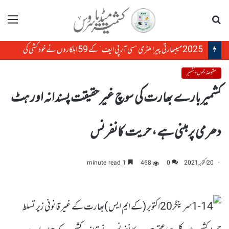
تلاش
مینو
2025 میںبھارتی پیرا ملٹری ”سی آر پی ایف“ کے 59 اہلکاروں نے خودکشی کی
مقبوضہ جموں و کشمیر
کشمیر بارے بھارت کی سوچ غیر حقیقت پسندانہ اور ہٹ
دھرمی پرمبنی ہے ، حریت کانفرنس
20 اکتوبر, 2021
0
468
1 minute read
سرینگر20اکتوبر (کے ایم ایس )بھارت کے غیر قانونی زیر تسلط