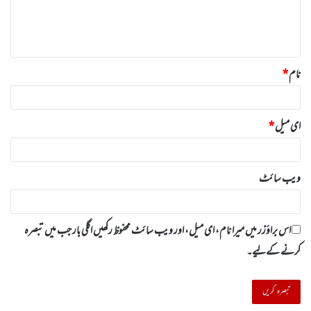
ہ
*
نام
*
ای میل
*
ویب‌ سائٹ
اس براؤزر میں میرا نام، ای میل، اور ویب سائٹ محفوظ رکھیں اگلی بار جب میں تبصرہ
کرنے کےلیے۔