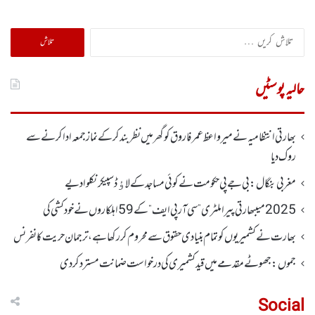
تلاش
کریں
برائے:
حالیہ پوسٹیں
بھارتی انتظامیہ نے میر واعظ عمر فاروق کو گھر میں نظر بندکر کے نماز جمعہ ادا کرنے سے
روک دیا
مغربی بنگال: بی جے پی حکومت نے کوئی مساجد کے لاﺅڈ سپیکر نکلوا دیے
2025 میںبھارتی پیرا ملٹری ”سی آر پی ایف“ کے 59 اہلکاروں نے خودکشی کی
بھارت نے کشمیریوں کو تمام بنیادی حقوق سے محروم کر رکھا ہے، ترجمان حریت کانفرنس
جموں :جھوٹے مقدمے میں قید کشمیری کی درخواست ضمانت مسترد کردی
Social