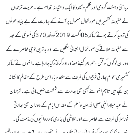
ریاستی دہشت گردی اور ظلم وتشدد کا ایک وحشیانہ اقدام ہے ۔حریت ترجمان
نے مقبوضہ کشمیر میں صورتحال معمول پر آنے کے بھارت کے بے بنیاد عوئوں
کی تردید کرتے ہوئے کہا کہ 05اگست 2019کودفعہ 370کی منسوخی کے بعد
سے مقبوضہ علاقے کی صورتحال انتہائی سنگین ہے اور بدترین فوجی محاصرے کے
دوران لوگوں کو قتل ،عمر بھر کیلئے معذوراورگرفتارکیاجارہا ہے ۔انہوں نے کہا کہ
کشمیری عوام بھارتی فوجیوں کی طرف سے متعد د بار اس طرح کے مظالم کانشانہ
بن چکے ہیں تاہم انہوںنے کبھی بھی بھارت سے شکست نہیں مانی ہے۔ ترجمان
نے عید میلاد النبی صلی اللہ علیہ وسلم کے مقدس ایام کے دوران بھی بھارتی
فورسز کی طرف سے محاصرے اور تلاشی کی جاری کارروائیوں کی مذمت کی۔