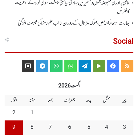
عالمی برادری مقبوضہ جموں وکشمیر میں بھارتی ریاستی دہشت گردی کو روکے : حریت
کانفرنس
بھارت :جھارکھنڈمیں بھوک ہڑتال کے دوران طالب علم رہنما کی طبیعت بگڑ گئی
Social
Telegram
X
WhatsApp
WhatsApp
Telegram
Google
Facebook
RSS
Group
Group
Play
اگست 2026
پیر
منگل
بدھ
جمعرات
جمعہ
ہفتہ
اتوار
2
1
9
8
7
6
5
4
3