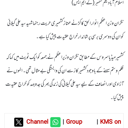
اسلام آباد یکم ستمبر (کے ایم ایس)
نگران وزیر اعظم انوار الحق کاکڑ نے ممتاز کشمیری حریت رہنما شہید سید علی گیلانی
کو ان کی دوسری برسی پر شاندار خراج عقیدت پیش کیا ہے۔
کشمیرمیڈیاسروس کے مطابق نگران وزیراعظم نے جمعہ کو ایک ٹویٹ میں کہا کہ
ظلم و ستم سہنے کے باوجود کشمیر کاز سے ان کی وابستگی بے مثال تھی۔ انہوں نے
آزادی اور انصاف کے لیے سید علی گیلانی کی زندگی بھر کی جدوجہد کو خراج عقیدت
پیش کیا۔
Channel
|
Group
|
KMS on