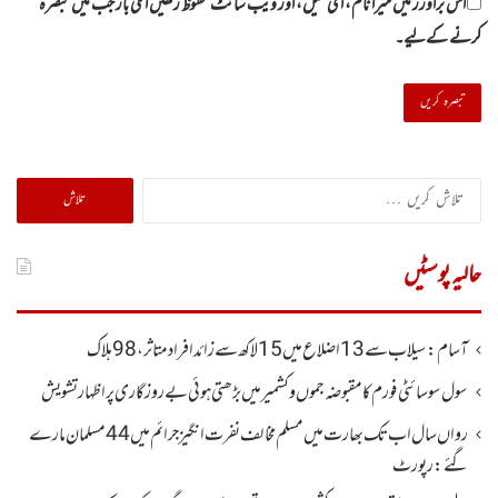
اس براؤزر میں میرا نام، ای میل، اور ویب سائٹ محفوظ رکھیں اگلی بار جب میں تبصرہ
کرنے کےلیے۔
تلاش
کریں
برائے:
حالیہ پوسٹیں
آسام: سیلاب سے 13اضلاع میں 15لاکھ سے زائد افراد متاثر ، 98ہلاک
سول سوسائٹی فورم کا مقبوضہ جموں وکشمیر میں بڑھتی ہوئی بے روزگاری پر اظہارتشویش
رواں سال اب تک بھارت میں مسلم مخالف نفرت انگیز جرائم میں 44 مسلمان مارے
گئے: رپورٹ