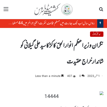
تلاش
مینو
رواں سال اب تک بھارت میں مسلم مخالف نفرت انگیز جرائم میں 44 مسلمان مارے گئے: رپورٹ
سید علی گیلانی
نگران وزیر اعظم انوار الحق کاکڑکاسیدعلی گیلانی کو
شاندارخراج عقیدت
1 ستمبر, 2023
0
407
Less than a minute