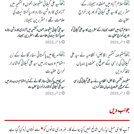
اسلام آباد میں منعقدہ سیمینار کے مقررین کا سید علی گیلانی کو
سید علی گیلانی مقبوضہ جموں و کشمیر میں آزادی کا روشن ستارہ
بھر پور خراج عقیدت
اور پاکستانیت کی علامت تھے : مقررین سیمینار
1 ستمبر, 2023
5 ستمبر, 2023
مقبوضہ کشمیر:قابض انتظامیہ نے سید علی گیلانی کی برسی
امریکا میں پاکستانی سفارتخانے کے زیر اہتمام ویب نار میں
کے موقع پر سخت پابندیاں نافذکر دیں
سید علی گیلانی کوشاندار خراج عقیدت
1 ستمبر, 2023
2 ستمبر, 2022
جواب دیں
آپ کا ای میل ایڈریس شائع نہیں کیا جائے گا۔
ضروری خانوں کو
*
سے نشان زد کیا گیا ہے