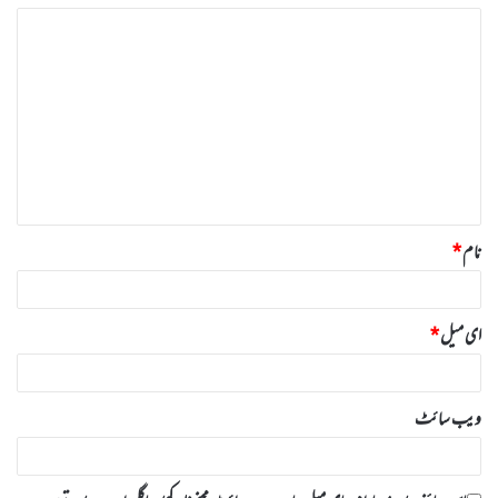
ت
ب
ص
ر
ہ
*
نام
*
ای میل
*
ویب‌ سائٹ