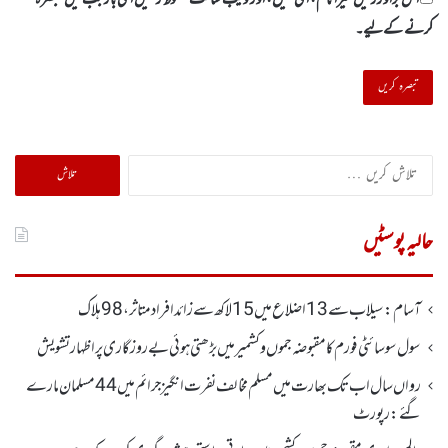
کرنے کےلیے۔
تلاش
کریں
برائے:
حالیہ پوسٹیں
آسام: سیلاب سے 13اضلاع میں 15لاکھ سے زائد افراد متاثر ، 98ہلاک
سول سوسائٹی فورم کا مقبوضہ جموں وکشمیر میں بڑھتی ہوئی بے روزگاری پر اظہارتشویش
رواں سال اب تک بھارت میں مسلم مخالف نفرت انگیز جرائم میں 44 مسلمان مارے
گئے: رپورٹ