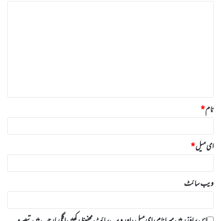
ت
ب
ص
ر
ہ
*
نام
*
ای میل
*
ویب‌ سائٹ
اس براؤزر میں میرا نام، ای میل، اور ویب سائٹ محفوظ رکھیں اگلی بار جب میں تبصرہ