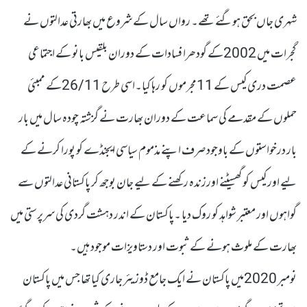
شہری جاں بحق ہوگئے تھے۔ رواں سال کے شروع میں بھارتی عدالتوں نے
گجرات میں 2002کے گودھرا فسادات کے دوران بلقیس بانو کے اجتماعی
عصمت دری کیس کے 11مجرموں کو رہا کیا۔اسی طرح 26/11کے ممبئی
حملوں کے مقدمے کی سماعت کے دوران بھارت نے گزشتہ چودہ سال میں بار
بار درخواستوں کے باوجود صرف اپنے مذموم سیاسی ایجنڈے کو پورا کرنے کے
لیے اور کیس کو گھسیٹنے اورزندہ رکھنے کے لیے جان بوجھ کر پاکستانی عدالتوں سے
گواہوں اور معتبر شواہد کو روک دیا ۔پاکستان کے اندر دہشت گردی کی سرپرستی میں
بھارت کے ملوث ہونے کے ثبوت اور دستاویزات موجود ہیں۔
نومبر 2020میں پاکستان نے ایک جامع ڈوزیئر جاری کیا تھا جس میں پاکستان