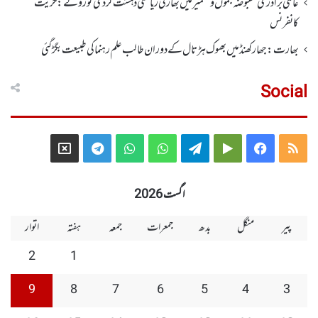
عالمی برادری مقبوضہ جموں وکشمیر میں بھارتی ریاستی دہشت گردی کو روکے : حریت
کانفرنس
بھارت :جھارکھنڈمیں بھوک ہڑتال کے دوران طالب علم رہنما کی طبیعت بگڑ گئی
Social
Telegram
X
WhatsApp
WhatsApp
Telegram
Google
Facebook
RSS
Group
Group
Play
اگست 2026
پیر
منگل
بدھ
جمعرات
جمعہ
ہفتہ
اتوار
2
1
9
8
7
6
5
4
3