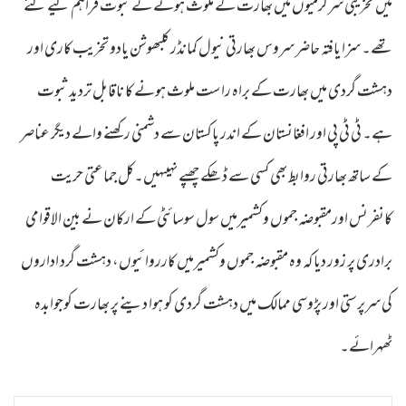
میں تخریبی سرگرمیوں میں بھارت کے ملوث ہونے کے ثبوت فراہم کیے گئے
تھے۔ سزا یافتہ حاضر سروس بھارتی نیول کمانڈر کلبھوشن یادو تخریب کاری اور
دہشت گردی میں بھارت کے براہ راست ملوث ہونے کا ناقابل تردید ثبوت
ہے۔ ٹی ٹی پی اور افغانستان کے اندر پاکستان سے دشمنی رکھنے والے دیگر عناصر
کے ساتھ بھارتی روابط بھی کسی سے ڈھکے چھپے نہیںہیں۔کل جماعتی حریت
کانفرنس اورمقبوضہ جموں وکشمیرمیں سول سوسائٹی کے ارکان نے بین الاقوامی
برادری پر زور دیا کہ وہ مقبوضہ جموں وکشمیرمیں کارروائیوں، دہشت گرد اداروں
کی سرپرستی اور پڑوسی ممالک میں دہشت گردی کو ہوا دینے پر بھارت کوجوابدہ
ٹھہرائے۔