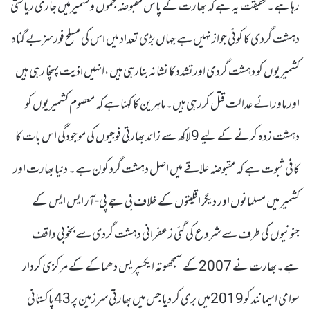
رہا ہے۔ حقیقت یہ ہے کہ بھارت کے پاس مقبوضہ جموں وکشمیرمیں جاری ریاستی
دہشت گردی کا کوئی جواز نہیں ہے جہاں بڑی تعداد میں اس کی مسلح فورسزبے گناہ
کشمیریوں کو دہشت گردی اورتشدد کا نشانہ بنارہی ہیں،انہیں اذیت پہنچا رہی ہیں
اور ماورائے عدالت قتل کررہی ہیں۔ماہرین کا کہنا ہے کہ معصوم کشمیریوں کو
دہشت زدہ کرنے کے لیے 9لاکھ سے زائد بھارتی فوجیوں کی موجودگی اس بات کا
کافی ثبوت ہے کہ مقبوضہ علاقے میں اصل دہشت گرد کون ہے۔ دنیا بھارت اور
کشمیر میں مسلمانوں اور دیگر اقلیتوں کے خلاف بی جے پی-آر ایس ایس کے
جنونیوں کی طرف سے شروع کی گئی زعفرانی دہشت گردی سے بخوبی واقف
ہے۔بھارت نے 2007کے سمجھوتہ ایکسپریس دھماکے کے مرکزی کردار
سوامی اسیمانند کو2019میں بری کر دیا جس میں بھارتی سرزمین پر 43پاکستانی