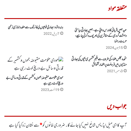
متعلقہ مواد
ہندواڑہ:بھارتی فوجیوں کی فائرنگ سے متعدد نمازی زخمی
عید ہمیں قربانی کا درس دیتی ہے، ہمیں بھارتی ریاستی
7 اپریل, 2022
دہشت گردی کے متاثرین کی بھر پور مدد کرنی چاہیے،
حریت رہنما
15 جون, 2024
متحدہ مجلس علماء کی طرف سے یتیم کشمیری بچوں کی بھارتی
منڈیوں میں فروخت پر اظہار تشویش
3 دسمبر, 2021
مودی حکومت مقبوضہ جموں وکشمیر کے قدرتی وسائل بے
دریغ لوٹ رہی ہے
19 اگست, 2023
جواب دیں
آپ کا ای میل ایڈریس شائع نہیں کیا جائے گا۔
ضروری خانوں کو
*
سے نشان زد کیا گیا ہے