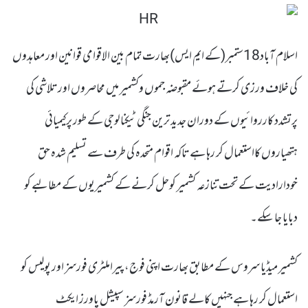
اسلام آباد18ستمبر(کے ایم ایس)بھارت تمام بین الاقوامی قوانین اور معاہدوں
کی خلاف ورزی کرتے ہوئے مقبوضہ جموں وکشمیر میں محاصروں اور تلاشی کی
پرتشدد کارروائیوں کے دوران جدید ترین جنگی ٹیکنالوجی کے طور پرکیمیائی
ہتھیاروں کااستعمال کر رہا ہے تاکہ اقوام متحدہ کی طرف سے تسلیم شدہ حق
خودارادیت کے تحت تنازعہ کشمیر کوحل کرنے کے کشمیریوں کے مطالبے کو
دبایا جا سکے۔
کشمیر میڈیا سروس کے مطابق بھارت اپنی فوج، پیراملٹری فورسز اور پولیس کو
استعمال کر رہا ہے جنہیں کالے قانون آرمڈ فورسز سپیشل پاورز ایکٹ