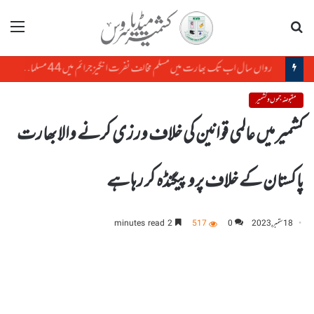
تلاش
مینو
رواں سال اب تک بھارت میں مسلم مخالف نفرت انگیز جرائم میں 44 مسلمان مارے گئے: رپورٹ
مقبوضہ جموں و کشمیر
کشمیر میں عالمی قوانین کی خلاف ورزی کرنے والا بھارت
پاکستان کے خلاف پروپیگنڈہ کر رہا ہے
18 ستمبر, 2023
0
517
2 minutes read