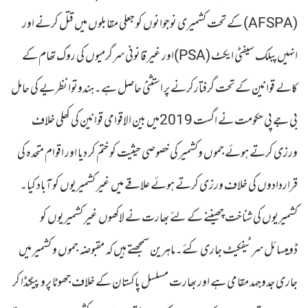
(AFSPA) کے تحت کشمیری نوجوانوں کو جعلی مقابلوں میں قتل کرنے اور
انہیں پبلک سیفٹی ایکٹ (PSA)اور غیر قانونی سرگرمیوں کی روک تھام کے
کالے قوانین کے تحت گرفتارکرنے پر استثنیٰ حاصل ہے۔ہندوتوا نظریے کی حامل
بی جے پی حکومت نے اگست 2019میں بین الاقوامی قوانین کی کھلی خلاف
ورزی کرتے ہوئے جموں وکشمیر کی خصوصی حیثیت کو ختم کر دیا اور اقوام متحدہ کی
قراردادوں کی خلاف ورزی کرتے ہوئے علاقے میں غیر کشمیریوں کو آباد کیا۔
کشمیریوں کی شناخت چھیننے کے لئے بھارت نے لاکھوں غیر کشمیریوں کو
ڈومیسائل سرٹیفکیٹ جاری کئے۔ماہرین سمجھتے ہیں کہ مقبوضہ جموں و کشمیر میں
جاری جدوجہد مقامی ہے اور بھارت مسلسل پاکستان کے خلاف جھوٹا پروپیگنڈا کر