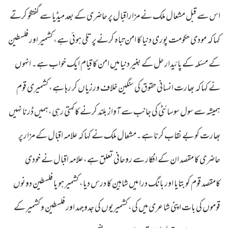
اس سے قبل مشعال ملک نے مزاراقبال پر حاضری کے بعد میڈیا سے گفتگو کرتے
کہا کہ مودی حکومت پوری دنیا کا امن تباہ کرنے پر تلی ہوئی ہے، کشمیر اور فلسطین
کے مسئلہ کے پائیدار حل کے بغیر دنیا میں امن کا قیام ایک خواب ہے۔ انہوں
نے کہا کہ بھارت انسانی حقوق کی سنگین خلاف ورزیاں کر رہا ہے، کشمیری قوم
ہمیشہ سے سول سوسائٹی کی جانب سے آواز بلند کرنے کا کہتی رہی،ہمیں ڈرنا نہیں
بھارت کو بے نقاب کرنا ہے۔مشعال ملک نے کہا کہ علامہ اقبال کے مزار پر
حاضری کا مقصد ان کے افکار سے روحانی تعلق ہے، علامہ اقبال نے خودی
کامقصد قوم کو بتایا اور بانگ درا میں شاہین کا درس دیا، کشمیر ہو یا فلسطین دونوں
قوموں کی بات اپنی شاعری میں کی، کشمیریوں کی جدوجہد اور فلسطین و کشمیر کے