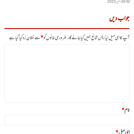
30 دسمبر, 2023
جواب دیں
آپ کا ای میل ایڈریس شائع نہیں کیا جائے گا۔
ضروری خانوں کو
*
سے نشان زد کیا گیا ہے
ت
ب
ص
ر
ہ
*
نام
*
ای میل
*