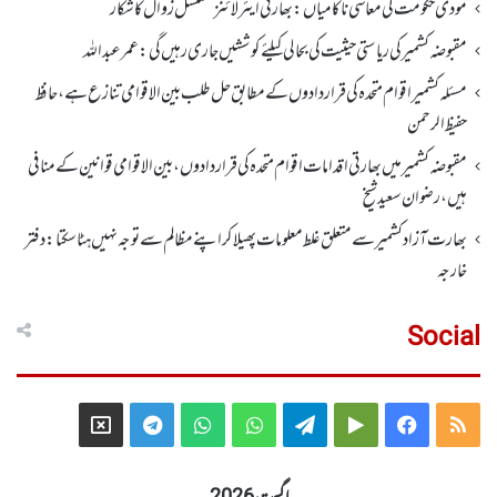
مودی حکومت کی معاشی ناکامیاں: بھارتی ایئرلائنز مسلسل زوال کا شکار
مقبوضہ کشمیر کی ریاستی حیثیت کی بحالی کیلئے کوششیں جاری رہیں گی: عمر عبداللہ
مسئلہ کشمیر اقوام متحدہ کی قراردادوں کے مطابق حل طلب بین الاقوامی تنازع ہے، حافظ
حفیظ الرحمن
مقبوضہ کشمیر میں بھارتی اقدامات اقوام متحدہ کی قراردادوں، بین الاقوامی قوانین کے منافی
ہیں،رضوان سعید شیخ
بھارت آزاد کشمیر سے متعلق غلط معلومات پھیلا کر اپنے مظالم سے توجہ نہیں ہٹا سکتا: دفتر
خارجہ
Social
Telegram
X
WhatsApp
WhatsApp
Telegram
Google
Facebook
RSS
Group
Group
Play