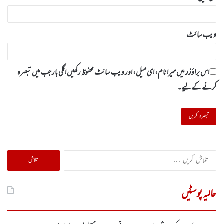
ویب‌ سائٹ
اس براؤزر میں میرا نام، ای میل، اور ویب سائٹ محفوظ رکھیں اگلی بار جب میں تبصرہ
کرنے کےلیے۔
تلاش
کریں
برائے:
حالیہ پوسٹیں