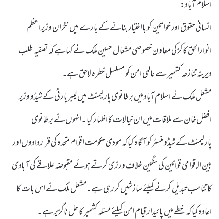
اسلام آباد:
انسانی حقوق اور خواتین کو بااختیار بنانے کے بارے میں نگران وزیراعظم
انوارالحق کاکڑ کی معاون خصوصی مشعال حسین ملک نے کہا ہے کہ تصفیہ طلب
دیرینہ تنازعہ کشمیر سے عالمی امن کو مسلسل خطرہ لاحق ہے۔
مشعل ملک نے اسلام آباد میں برطانوی پارلیمنٹ میں لیبر پارٹی کے شیڈو وزیر
افضل خان سے ملاقات میں ان خیالات کا اظہار کیا ۔انہوں نے برطانوی
پارلیمنٹ کے شیڈو منسٹر کو آگاہ کیا کہ مودی حکومت اقوام متحدہ کی قراردادوں اور
بین الاقوامی قوانین کی سنگین خلاف ورزی کرتے ہوئے مقبوضہ علاقے کی آبادی
کا تناسب تبدیل کرنے کیلئے سازشیں کررہی ہے۔مشعل ملک نے اس بات کا
اعادہ کیا کہ خطے میں پائیدار قیام امن کیلئے مسئلہ کشمیر کا حل ناگزیر ہے۔