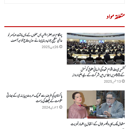
متعلقہ مواد
پہلگام اورجعفر ایکسپریس حملوں کے پس پشت عناصر کو
عالمی سطح پر جوابدہ بنایا جائے، وزیر دفاع خواجہ آصف
26 جون, 2025
کشمیری وفد اقوام متحدہ کی انسانی حقوق کونسل
کے 60ویں اجلاس میں شرکت کے لیے جنیوا روانہ
13 ستمبر, 2025
پاکستان کی طرف سے تحریک حریت پر پابندی کے بھارتی
حکومت کے فیصلے کی مذمت
1 جنوری, 2024
مشعال ملک کا پروفیسر شال کے انتقال پر اظہار تعزیت