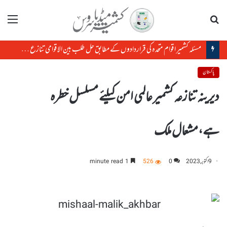
تلاش
مینو
مسئلہ کشمیر اقوام متحدہ کی قراردادوں کے مطابق حل طلب بین الاقوامی تنازع ہے، حافظ حفیظ الرحمن
پاکستان
دیرینہ تنازعہ کشمیر عالمی امن کیلئے مسلسل خطرہ
ہے،مشعال ملک
9 اکتوبر, 2023
0
526
1 minute read