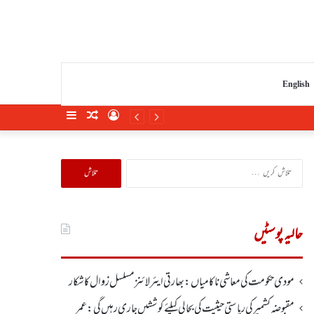
English
Sidebar
Random
Log
Article
In
تلاش
کریں
برائے:
حالیہ پوسٹیں
مودی حکومت کی معاشی ناکامیاں: بھارتی ایئرلائنز مسلسل زوال کا شکار
مقبوضہ کشمیر کی ریاستی حیثیت کی بحالی کیلئے کوششیں جاری رہیں گی: عمر