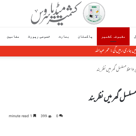
ل
مقبوضہ کشمیر
پاکستان
بھارت
خصوصی رپورٹ
مضامین
ے کوششیں جاری رہیں گی: عمر عبداللہ
ر واعظ مسلسل گھر میں نظر بند
مسلسل گھر میں نظر بند
1 minute read
399
0