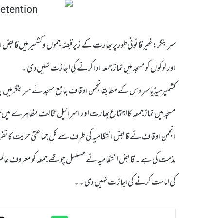
سرینگر:غیر قانونی طورپر بھارت کے زیر قبضہ جموں وکشمیر میں قابض ان
اور لوگوں کو مسجد میں نماز جمعہ ادا کرنے کی اجازت نہیں دی ۔
کشمیرمیڈیاسروس کے مطابقانجمن اوقاف جامع مسجد نے سرینگر میں ج
انجمن اوقاف نے قابض انتظامیہ کی طرف سے کل جماعتی حریت کانفرنس ک
مذمت کی ہے ۔ قابض انتظامیہ نے مسلسل چوتھے جمعہ کو معروف عالم دین سید
کی امامت کرنے کی اجازت نہیں دی ۔۔