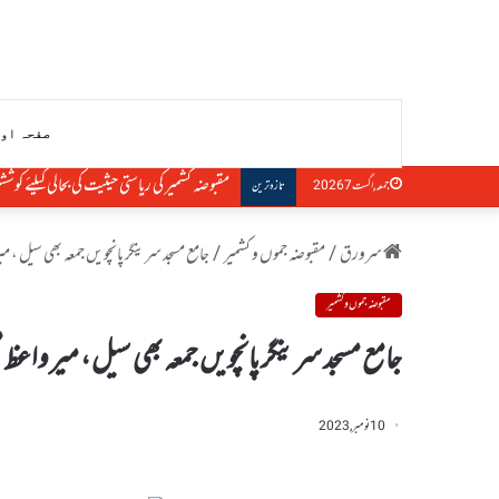
صفحہ او
مقبوضہ کشمیر کی ریاستی حیثیت کی بحالی کیلئ
جمعہ, اگست 7 2026
تازہ ترین
سرورق
/
مقبوضہ جموں و کشمیر
/
جامع مسجد سرینگر پانچویں جمعہ بھی سیل ، می
مقبوضہ جموں و کشمیر
جامع مسجد سرینگر پانچویں جمعہ بھی سیل ، میر واعظ 
10 نومبر, 2023