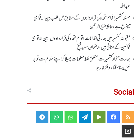
عبداللہ
مسئلہ کشمیر اقوام متحدہ کی قراردادوں کے مطابق حل طلب بین الاقوامی
تنازع ہے، حافظ حفیظ الرحمن
مقبوضہ کشمیر میں بھارتی اقدامات اقوام متحدہ کی قراردادوں، بین الاقوامی
قوانین کے منافی ہیں،رضوان سعید شیخ
بھارت آزاد کشمیر سے متعلق غلط معلومات پھیلا کر اپنے مظالم سے توجہ
نہیں ہٹا سکتا: دفتر خارجہ
Social
Telegram
WhatsApp
WhatsApp
Telegram
Google
Facebook
RSS
Group
Group
Play
X