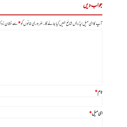
جواب دیں
آپ کا ای میل ایڈریس شائع نہیں کیا جائے گا۔
ضروری خانوں کو
*
سے نشان زد کی
ت
ب
ص
ر
ہ
*
نام
*
ای میل
*