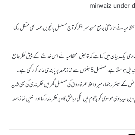
تظامیہ نے تاریخی جامع مسجد سرینگر کو آج مسلسل پانچویں جمعہ بھی مقفل رکھا
اری ایک بیان میں کہاہے کہ قابض انتظامیہ نے اس خدشے کے پیش نظر جامع
مسجد میں نماز جمعہ کا اجتماع بھارت اور اسرائیل مخالف مظاہرے میں تبدیل ہو سکتا ہے،مسلسل 5ہفتوں سے نماز جمعہ پر پابندی عائد کر رکھی ہے۔
ے سینئر رہنما ء میر واعظ عمر فاروق کی مسلسل گھر میں نظربندی کی بھی شدید
 ہادی موسوی کو بڈگام میں انکی رہائش گاہ پر نظر بند رکھا اور انہیں نماز جمعہ