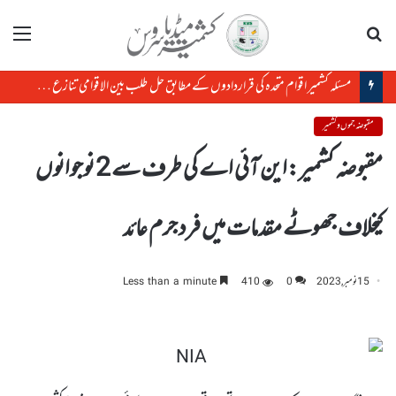
تلاش
مینو
مسئلہ کشمیر اقوام متحدہ کی قراردادوں کے مطابق حل طلب بین الاقوامی تنازع ہے، حافظ حفیظ الرحمن
مقبوضہ جموں و کشمیر
مقبوضہ کشمیر:این آئی اے کی طرف سے 2 نوجوانوں
کیخلاف جھوٹے مقدمات میں فرد جرم عائد
15 نومبر, 2023
0
410
Less than a minute