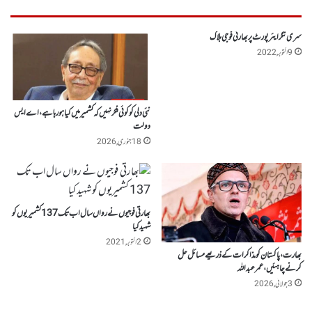
سری نگر ایئرپورٹ پر بھارتی فوجی ہلاک
9 اکتوبر, 2022
نئی دلی کو کوئی فکر نہیں کہ کشمیر میں کیا ہو رہا ہے ، اے ایس
دولت
18 جنوری, 2026
بھارتی فوجیوں نے رواں سال اب تک 137 کشمیریوں کو
شہید کیا
2 اکتوبر, 2021
بھارت، پاکستان کو مذاکرات کے ذریعے مسائل حل
کرنے چاہئیں،عمر عبداللہ
3 جولائی, 2026