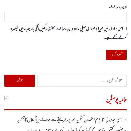
ویب‌ سائٹ
اس براؤزر میں میرا نام، ای میل، اور ویب سائٹ محفوظ رکھیں اگلی بار جب میں تبصرہ
کرنے کےلیے۔
تلاش
کریں
برائے:
حالیہ پوسٹیں
”ڈی ایف پی “ کا ” یوم استحصال کشمیر “ بھر پور طریقے سے منانے پر پاکستان کا شکریہ