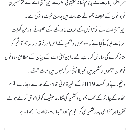
سرینگر: بھارت کے بدنام زمانہ تحقیقاتی ادارے این آئی اے نے 2کشمیری
نوجوانوں کے خلاف جھوٹے مقدمات میں چارج شیٹ دائرکی ہے۔
این آئی اے نے نوجوانوں کے خلاف عائدکئے گئے جھوٹے اور من گھڑت
الزامات میں کہا گیا ہے کہ وہ جموں و کشمیر کے امن اور فرقہ وارانہ ہم آہنگی کو
متاثر کرنے کی سازش کر رہے تھے۔این آئی اے کے بیان کے مطابق، دونوں
نوجوان "جموں و کشمیر میں غیر قانونی سرگرمیوں میں ملوث "تھے۔
واضح ر ہے کہ اگست 2019 کے غیر قانونی اقدام کے بعد سے، بھارت اقوام
متحدہ کے چارٹر کے تحت جموں و کشمیر کی متنازعہ حیثیت کو فراموش کرتے ہوئے
تقریبا ہر آزادی پسند کشمیری کو "مجرم” اور "بھارت مخالف” سمجھتا ہے۔