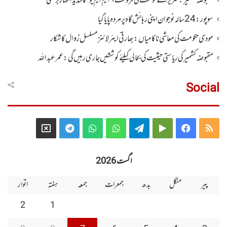
مقبوضہ کشمیر: خنزیر کے گوشت کی فروخت ، ’ایم ایم یو“ کا شدید اظہار برہمی
سوپور : 24سالہ نوجوان اپنی رہائش گاہ پر مردہ پایا گیا
مودی حکومت کی معاشی ناکامیاں: بھارتی ایئرلائنز مسلسل زوال کا شکار
مقبوضہ کشمیر کی ریاستی حیثیت کی بحالی کیلئے کوششیں جاری رہیں گی: عمر عبداللہ
Social
Telegram
X
WhatsApp
WhatsApp
Telegram
Google
Facebook
RSS
Group
Group
Play
اگست 2026
پیر
منگل
بدھ
جمعرات
جمعہ
ہفتہ
اتوار
2
1