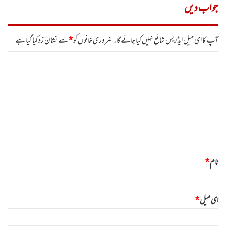
جواب دیں
آپ کا ای میل ایڈریس شائع نہیں کیا جائے گا۔
ضروری خانوں کو
*
سے نشان زد کیا گیا ہے
ت
ب
ص
ر
ہ
*
نام
*
ای میل
*