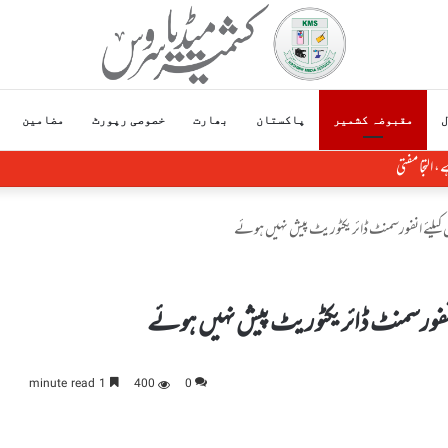
ل
مقبوضہ کشمیر
پاکستان
بھارت
خصوصی رپورٹ
مضامین
ش کیلئے انفورسمنٹ ڈائریکٹوریٹ پیش نہیں ہوئے
 انفورسمنٹ ڈائریکٹوریٹ پیش نہیں ہوئے
1 minute read
400
0