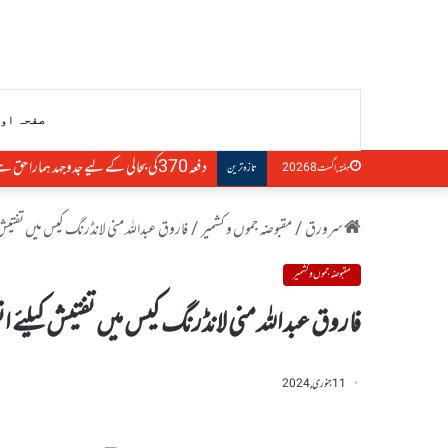
صفحہ او
دفعہ370کی بحالی کے لیے جدوجہد ہمارا حق ہے، التجا مفتی
ہفتہ, اگست 8 2026
تازہ ترین
سرورق
/
مقبوضہ جموں و کشمیر
/
فاروق عبداللہ منی لانڈرنگ کیس میں تفتی
مقبوضہ جموں و کشمیر
فاروق عبداللہ منی لانڈرنگ کیس میں تفتیش کیلئے
11 جنوری, 2024