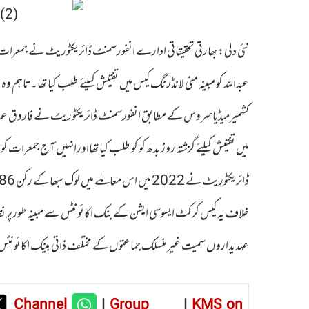
نئی دلی: بھارتی تحقیقاتی ادارے انفورسمنٹ ڈائریکٹوریٹ نے جمعرات ک
عبداللہ کو مبینہ منی لانڈرنگ کیس میں تفتیش کیلئے طلب کیا تھا۔تاہم 
کشمیرمیڈیاسروس کے مطابق انفورسمنٹ ڈائریکٹوریٹ نے فاروق عبداللہ
میں تفتیش کیلئے گزشتہ روز بدھ کو کو طلب کیا تھااورانہیں آج جمعرا
خلاف یہ کیس کرکٹ ایسوسی ایشن کے بنک اکائونٹس سے مبینہ طورپر ن
عہدیداروں سمیت غیر منسلک جماعتوں کے مختلف ذاتی بینک اکائونٹس می
Channel
|
Group
|
KMS on