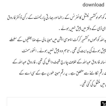
و جموںوکشمیر نیشنل کانفرنس کے رہنما اور بھارتی پارلیمنٹ کے رکن ڈاکٹرفاروق
وہ ای ڈی کے دفتر میں پیش نہیں ہوئے ۔
 کو جموں و کشمیر کرکٹ ایسوسی ایشن میں مبینہ مالی بے ضابطگیوں کے سلسلے
ت کو پیش ہونے کی ہدایت کی تھی ۔تاہم وہ پیش نہیں ہوئے۔ انفورسمنٹ
ڈائریکٹوریٹ نے 2022 میں اس معاملے میں لوک سبھا کے رکن 86سالہ فاروق عبداللہ کے خلاف چارج شیٹ داخل کی تھی۔فاروق عبداللہ کے
قد رقم نکالنے سے متعلق ہے۔ یہ رقم مبینہ طور پر جے کے سی اے کے
ں منتقل کی گئی تھی۔