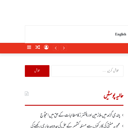
English
Sidebar
Random
Log
Article
In
تلاش
کریں
برائے:
حالیہ پوسٹیں
چندی گڑھ میں ملازمین اور پنشنرز کا مطالبات کے حق میں احتجاج
محبوبہ مفتی کی کارکنوں سے مسئلہ کشمیر کے حل کی جدوجہد جاری رکھنے کی