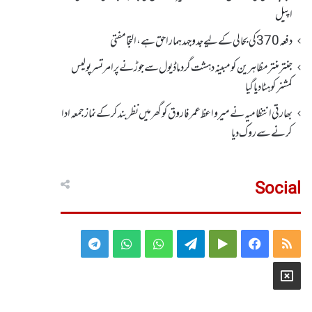
اپیل
دفعہ370کی بحالی کے لیے جدوجہد ہمارا حق ہے، التجا مفتی
جنتر منتر مظاہرین کو مبینہ دہشت گرد ماڈیول سے جوڑنے پر امرتسر پولیس
کمشنر کو ہٹا دیاگیا
بھارتی انتظامیہ نے میر واعظ عمر فاروق کو گھر میں نظر بندکر کے نماز جمعہ ادا
کرنے سے روک دیا
Social
Telegram
WhatsApp
WhatsApp
Telegram
Google
Facebook
RSS
Group
Group
Play
X