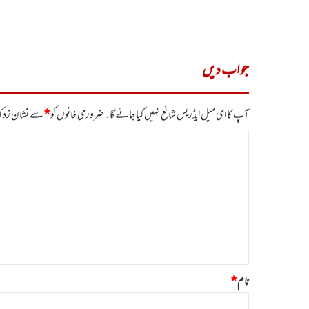
جواب دیں
آپ کا ای میل ایڈریس شائع نہیں کیا جائے گا۔
ضروری خانوں کو
*
سے نشان زد کی
ت
ب
ص
ر
ہ
*
نام
*