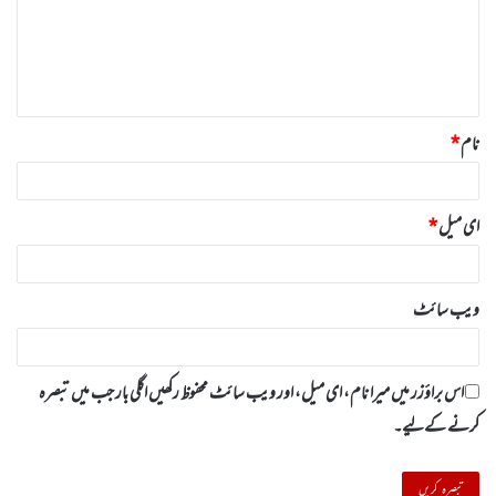
ر
ہ
*
نام
*
ای میل
*
ویب‌ سائٹ
اس براؤزر میں میرا نام، ای میل، اور ویب سائٹ محفوظ رکھیں اگلی بار جب میں تبصرہ
کرنے کےلیے۔