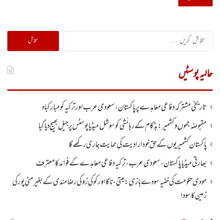
تلاش
کریں
برائے:
حالیہ پوسٹیں
تاریخی مشترکہ دفاعی معاہدے پر پاکستان، سعودی عرب اور ترکیہ کومبارکباد
مقبوضہ جموں وکشمیر:بڈگام کے رہائشی کو سوشل میڈیا پوسٹس پر جیل بھیج دیا گیا
پاکستان کشمیریوں کے حق خودارادیت کی حمایت جاری رکھے گا
بھارتی میڈیا پاکستان، سعودی عرب، ترکیہ دفاعی معاہدے کے فوائد کا معترف
مودی حکومت کی خفیہ سودے بازی: میتی، ناگا اور کوکی زو کی رضامندی کے بغیر منی پور کی
زمین کا سودا