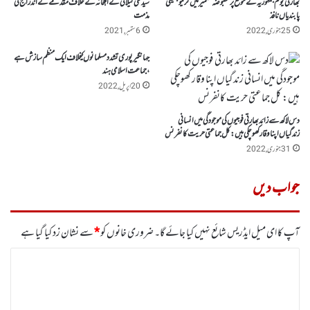
بھارتی یوم جمہوریہ کے موقع پر مقبوضہ کشمیرمیں کرفیو جیسی
سیدعلی گیلانی کے اہلخانہ کے خلاف مقدمے کے اندراج کی
پابندیاں نافذ
مذمت
25 جنوری, 2022
6 ستمبر, 2021
جہانگیر پوری تشدد مسلمانوں کیخلاف ایک منظم سازش ہے
،جماعت اسلامی ہند
20 اپریل, 2022
دس لاکھ سے زائد بھارتی فوجیوں کی موجودگی میں انسانی
زندگیاں اپنا وقار کھوچکی ہیں: کل جماعتی حریت کانفرنس
31 جنوری, 2022
جواب دیں
آپ کا ای میل ایڈریس شائع نہیں کیا جائے گا۔
ضروری خانوں کو
*
سے نشان زد کیا گیا ہے
ت
ب
ص