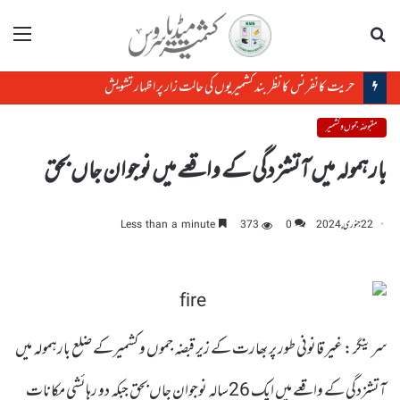
تلاش
مینو
حریت کانفرنس کا نظر بند کشمیریوں کی حالت زار پر اظہار تشویش
مقبوضہ جموں و کشمیر
بارہمولہ میں آتشزدگی کے واقعے میں نوجوان جاں بحق
22 جنوری, 2024
0
373
Less than a minute
سرینگر : غیر قانونی طور پر بھارت کے زیر قبضہ جموں و کشمیرکے ضلع بارہمولہ میں
آتشزدگی کے واقعے میں ایک 26سالہ نوجوان جاں بحق جبکہ دو رہائشی مکانات