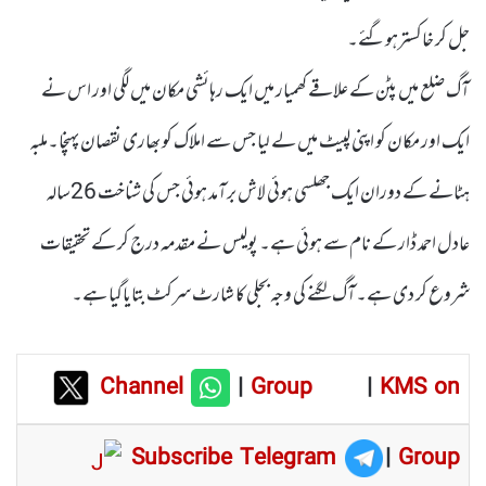
جل کر خاکسترہوگئے۔
آگ ضلع میں پٹن کے علاقے کھمیار میں ایک رہائشی مکان میں لگی اور اس نے
ایک اور مکان کو اپنی لپیٹ میں لے لیا جس سے املاک کو بھاری نقصان پہنچا۔ملبہ
ہٹانے کے دوران ایک جھلسی ہوئی لاش برآمد ہوئی جس کی شناخت 26سالہ
عادل احمد ڈار کے نام سے ہوئی ہے۔ پولیس نے مقدمہ درج کر کے تحقیقات
شروع کر دی ہے۔آگ لگنے کی وجہ بجلی کا شارٹ سرکٹ بتایاگیا ہے۔
Channel
|
Group
|
KMS on
Subscribe Telegram
|
Group