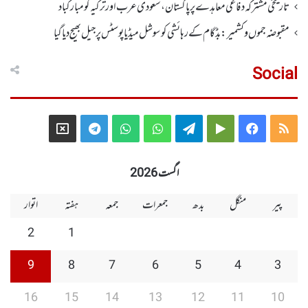
تاریخی مشترکہ دفاعی معاہدے پر پاکستان، سعودی عرب اور ترکیہ کومبارکباد
مقبوضہ جموں وکشمیر:بڈگام کے رہائشی کو سوشل میڈیا پوسٹس پر جیل بھیج دیا گیا
Social
Telegram
X
WhatsApp
WhatsApp
Telegram
Google
Facebook
RSS
Group
Group
Play
اگست 2026
پیر
منگل
بدھ
جمعرات
جمعہ
ہفتہ
اتوار
2
1
9
8
7
6
5
4
3
16
15
14
13
12
11
10