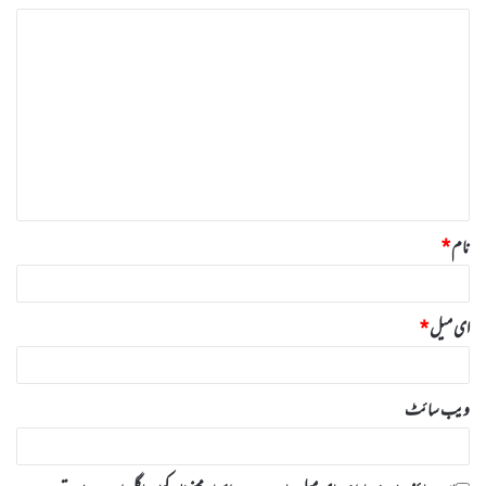
ت
ب
ص
ر
ہ
*
نام
*
ای میل
*
ویب‌ سائٹ