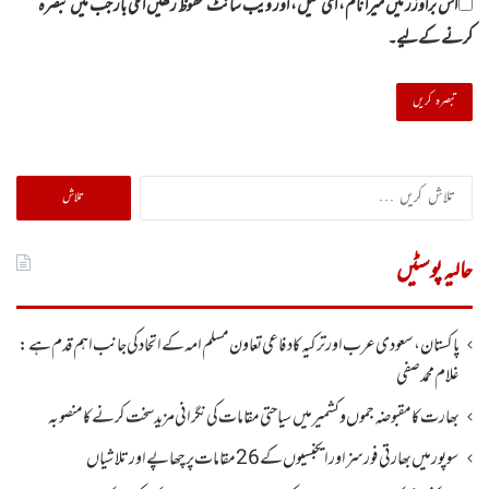
اس براؤزر میں میرا نام، ای میل، اور ویب سائٹ محفوظ رکھیں اگلی بار جب میں تبصرہ
کرنے کےلیے۔
تلاش
کریں
برائے:
حالیہ پوسٹیں
پاکستان، سعودی عرب اور ترکیہ کا دفاعی تعاون مسلم امہ کے اتحاد کی جانب اہم قدم ہے:
غلام محمد صفی
بھارت کا مقبوضہ جموں وکشمیر میں سیاحتی مقامات کی نگرانی مزید سخت کرنے کا منصوبہ
سوپور میں بھارتی فورسز اورایجنسیوں کے 26 مقامات پر چھاپے اورتلاشیاں