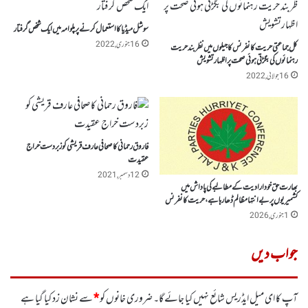
سوشل میڈیا کا استعمال کرنے پرپلوامہ میں ایک شخص گرفتار
16 جنوری, 2022
کل جماعتی حریت کانفرنس کا جیلوں میں نظربند حریت
رہنمائوں کی بگڑتی ہوئی صحت پر اظہارتشویش
16 جولائی, 2022
فاروق رحمانی کاصحافی عارف قریشی کو زبردست خراج
عقیدت
12 دسمبر, 2021
بھارت حق خود ارادیت کے مطالبے کی پاداش میں
کشمیریوں پر بے انتہا مظالم ڈھا رہا ہے، حریت کانفرنس
1 جنوری, 2026
جواب دیں
آپ کا ای میل ایڈریس شائع نہیں کیا جائے گا۔
ضروری خانوں کو
*
سے نشان زد کیا گیا ہے