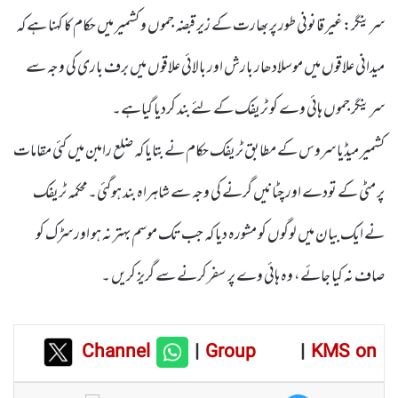
سرینگر:غیر قانونی طور پر بھارت کے زیر قبضہ جموں و کشمیر میں حکام کا کہنا ہے کہ
میدانی علاقوں میں موسلادھار بارش اور بالائی علاقوں میں برف باری کی وجہ سے
سرینگر جموں ہائی وے کو ٹریفک کے لئے بند کردیا گیاہے۔
کشمیر میڈیا سروس کے مطابق ٹریفک حکام نے بتایا کہ ضلع رامبن میں کئی مقامات
پر مٹی کے تودے اور چٹانیں گرنے کی وجہ سے شاہراہ بند ہوگئی۔محکمہ ٹریفک
نے ایک بیان میں لوگوں کو مشورہ دیا کہ جب تک موسم بہتر نہ ہو اور سڑک کو
صاف نہ کیا جائے، وہ ہائی وے پر سفرکرنے سے گریز کریں ۔
Channel
|
Group
|
KMS on