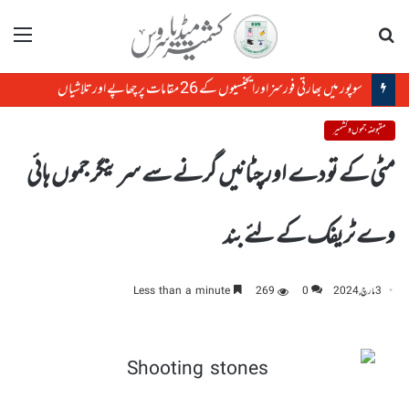
تلاش
مینو
سوپور میں بھارتی فورسز اورایجنسیوں کے 26 مقامات پر چھاپے اورتلاشیاں
مقبوضہ جموں و کشمیر
مٹی کے تودے اورچٹانیں گرنے سے سرینگر جموں ہائی
وے ٹریفک کے لئے بند
3 مارچ, 2024
0
269
Less than a minute