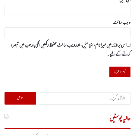
ای میل
*
ویب‌ سائٹ
اس براؤزر میں میرا نام، ای میل، اور ویب سائٹ محفوظ رکھیں اگلی بار جب میں تبصرہ
کرنے کےلیے۔
تلاش
کریں
برائے:
حالیہ پوسٹیں