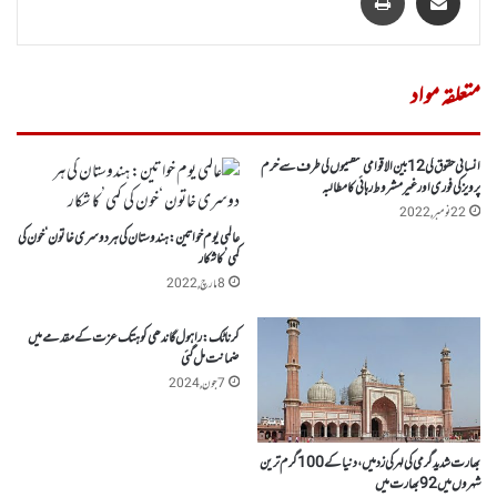
متعلقہ مواد
انسانی حقوق کی 12بین الاقوامی تنظیموں کی طرف سے خرم
پرویز کی فوری اور غیر مشروط رہائی کامطالبہ
22 نومبر, 2022
عالمی یوم خواتین: ہندوستان کی ہر دوسری خاتون ‘خون کی
کمی’کا شکار
8 مارچ, 2022
کرناٹک :راہول گاندھی کو ہتک عزت کے مقدمے میں
ضمانت مل گئی
7 جون, 2024
بھارت شدید گرمی کی لہر کی زد میں، دنیاکے 100 گرم ترین
شہروں میں 92 بھارت میں