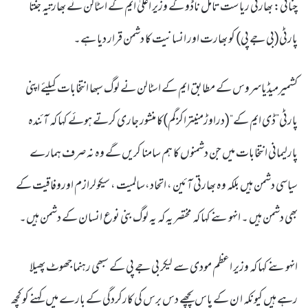
چنائی: بھارتی ریاست تامل ناڈو کے وزیر اعلیٰ ایم کے اسٹالن نے بھارتیہ جنتا
پارٹی(بی جے پی) کو بھارت اور انسانیت کا دشمن قرار دیا ہے۔
کشمیرمیڈیاسروس کے مطابق ایم کے اسٹالن نے لوگ سبھا انتخابات کیلئے اپنی
پارٹی”ڈی ایم کے“(دراوڑمنیتراکزگم)کا منشور جاری کرتے ہوئے کہا کہ آئندہ
پارلیمانی انتخابات میں جن دشمنوں کا ہم سامنا کریں گے وہ نہ صرف ہمارے
سیاسی دشمن ہیں بلکہ وہ بھارتی آئین ، اتحاد،سالمیت ، سیکولرازم اوروفاقیت کے
بھی دشمن ہیں ۔ انہوںنے کہا کہ مختصر یہ کہ یہ لوگ بنی نوع انسان کے دشمن ہیں۔
انہوںنے کہا کہ وزیر اعظم مودی سے لیکر بی جے پی کے سبھی رہنما جھوٹ پھیلا
رہے ہیں کیونکہ ا ن کے پاس پچھے دس برس کی کارکردگی کے بارے میں کہنے کو کچھ