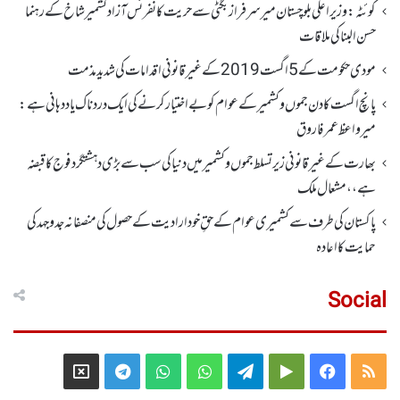
کوئٹہ : وزیر اعلی بلوچستان میر سرفراز بگٹی سے حریت کانفرنس آزاد کشمیر شاخ کے رہنما
حسن البنا کی ملاقات
مودی حکومت کے 5اگست2019کے غیر قانونی اقدامات کی شدید مذمت
پانچ اگست کادن جموں و کشمیر کے عوام کو بے اختیار کرنے کی ایک دردناک یاد دہانی ہے:
میرواعظ عمر فاروق
بھارت کے غیر قانونی زیر تسلط جموں و کشمیر میں دنیا کی سب سے بڑی دہشتگرد فوج کا قبضہ
ہے،، مشعال ملک
پاکستان کی طرف سے کشمیری عوام کے حقِ خودارادیت کے حصول کی منصفانہ جدوجہد کی
حمایت کا اعادہ
Social
Telegram
X
WhatsApp
WhatsApp
Telegram
Google
Facebook
RSS