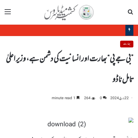
تلاش
مینو
پانچ اگست کادن جموں و کشمیر کے عوام کو بے اختیار کرنے کی ایک دردناک یاد دہانی ہے: میرواعظ عمر فاروق
بھارت
”بی جے پی“ بھارت اور انسانیت کی دشمن ہے، وزیر اعلیٰ
تامل ناڈو
22 مارچ, 2024
0
264
1 minute read