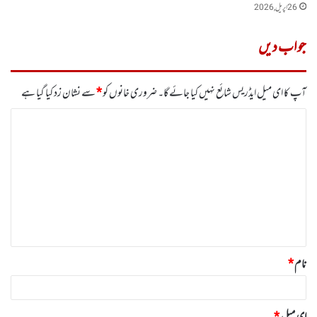
26 اپریل, 2026
جواب دیں
آپ کا ای میل ایڈریس شائع نہیں کیا جائے گا۔
ضروری خانوں کو
*
سے نشان زد کیا گیا ہے
ت
ب
ص
ر
ہ
*
نام
*