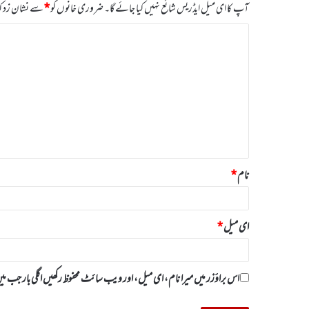
آپ کا ای میل ایڈریس شائع نہیں کیا جائے گا۔
ضروری خانوں کو
*
سے نشان زد کی
ت
ب
ص
ر
ہ
*
نام
*
ای میل
*
اس براؤزر میں میرا نام، ای میل، اور ویب سائٹ محفوظ رکھیں اگلی بار جب