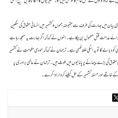
میں بے گناہ لوگوں کے قتل عام کا نوٹس لیں اورکشمیریوں کا انکا ناقابل تنسیخ ، حق
ی بیان میں بھارت کی طرف سے مقبوضہ جموں و کشمیر میں انسانی حقوق کی سنگین
ے عدالت قتل معمول بن چکا ہے۔ انہوں نے کہا کہ اگر بھارت یہ سمجھ رہا ہے
کو دبا لے گا تو یہ اسکی غلط فہمی ہے۔ ترجمان نے کہا کہ مودی حکومت نے کشمیر
ی حقوق کی بڑے پیمانے پر پامالیوں میں ملوث ہیں۔ترجمان نے عالمی برادری پر
 کے خاتمے اور مسئلہ کشمیر کے حل کیلئے کردار ادا کرے۔