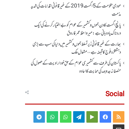
مودی حکومت کے 5اگست2019کے غیر قانونی اقدامات کی شدید
مذمت
پانچ اگست کادن جموں و کشمیر کے عوام کو بے اختیار کرنے کی ایک
دردناک یاد دہانی ہے: میرواعظ عمر فاروق
بھارت کے غیر قانونی زیر تسلط جموں و کشمیر میں دنیا کی سب سے بڑی
دہشتگرد فوج کا قبضہ ہے،، مشعال ملک
پاکستان کی طرف سے کشمیری عوام کے حقِ خودارادیت کے حصول کی
منصفانہ جدوجہد کی حمایت کا اعادہ
Social
Telegram
WhatsApp
WhatsApp
Telegram
Google
Facebook
RSS
Group
Group
Play