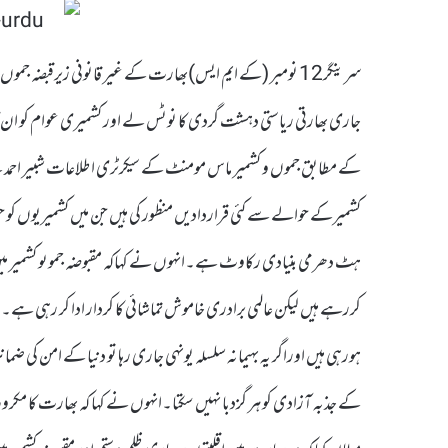
سرینگر12 نومبر (کے ایم ایس)بھارت کے غیر قانونی زیرقبضہ ج
جاری بھارتی ریاستی دہشت گردی کا نوٹس لے اور کشمیری عوام کو ان 
کے مطابق جموں و کشمیر ماس مومنٹ کے سیکرٹری اطلاعات شبیر احمد نے 
کشمیرکے حوالے سے کئی قراردادیں منظور کی ہیں جن میں کشمیریوں کو حق 
ہٹ دھرمی بنیادی رکاوٹ ہے۔انہوں نے کہاکہ مقبوضہ جموںو کشمیر میں ب
کررہے ہیں لیکن عالمی برادری خاموش تماشائی کا کردار ادا کر رہی ہے۔
ہورہی ہیں اوراگر یہ بہیمانہ سلسلہ یونہی جاری رہا تو دنیا کے امن کی
کے جذبہ آزادی کو ہر گزدبا نہیں سکتا۔انہوں نے کہا کہ بھارت کا مک