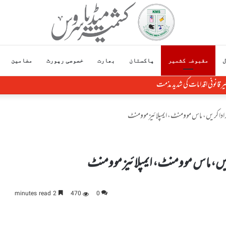
ل
مقبوضہ کشمیر
پاکستان
بھارت
خصوصی رپورٹ
مضامین
ار ادا کریں، ماس موومنٹ، ایمپلائیز موومنٹ
 کریں، ماس موومنٹ، ایمپلائیز موومنٹ
2 minutes read
470
0