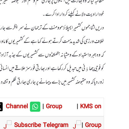
مطالبہ کیا کہ وہ بھارت میں اقلیتوں پر جاری ظلم و ستم اور مقبوضہ کشمیر 
خود ارادیت دلانے کیلئے کردار ادا کرے۔
دریں اثنا جموں کشمیر ایمپلائز موومنٹ کے ترجمان نے سرینگر سے جار
خلاف ورزی کی شدید مذمت کرتے ہوئے کہا ہے کے کشمیریوں کا ماورائ
کہ وہ جبر واستبداد کے وحشیانہ ہتھکنڈوں سے کشمیریوں کے جذبہ آزادی 
کو فوجی چھاﺅنی میں تبدیل کررکھاہے اور بھارتی فورسز علاقے میں انسان
زور دیاکہ وہ مقبوضہ کشمیر میں بڑے پیمانے پر جاری بھارتی ظلم و تشدد
Channel
|
Group
|
KMS on
Subscribe Telegram
|
Group