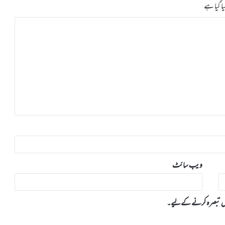
ا گیا ہے
ویب‌ سائٹ
 میں تبصرہ کرنے کےلیے۔