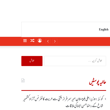
English
Sidebar
Random
Log
Article
In
تلاش
کریں
برائے:
حالیہ پوسٹیں
کوئٹہ : وزیر اعلی بلوچستان میر سرفراز بگٹی سے حریت کانفرنس آزاد کشمیر
شاخ کے رہنما حسن البنا کی ملاقات