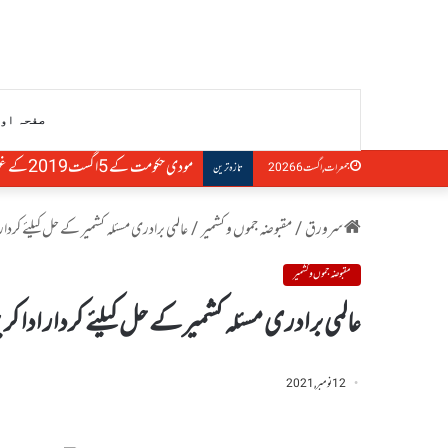
صفحہ او
مودی حکومت کے 5اگست2019کے غیر قانونی اقدامات کی شدید مذمت
جمعرات, اگست 6 2026
تازہ ترین
سرورق
/
مقبوضہ جموں و کشمیر
/
عالمی برادری مسئلہ کشمیر کے حل کیلئے کرد
مقبوضہ جموں و کشمیر
عالمی برادری مسئلہ کشمیر کے حل کیلئے کردار ادا
12 نومبر, 2021