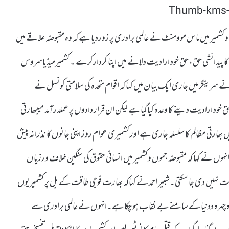
موں و کشمیر میں ماس موومنٹ نے عالمی برادری پر زوردیا ہے کہ وہ مقبوضہ علاقے میں
کا پیدائشی حق، حق خود ارادیت دلانے میں اپنا کردارکرے ۔ کشمیرمیڈیاسروس
سرینگر میں جاری ایک بیان میں کہا کہ اقوام متحدہ کی سلامتی کونسل نے
خود ارادیت دینے کا وعدہ کیاگیا ہے لیکن ان قرار دادوں پر عملدرآمد میںبھارتی
ھارتی مظالم کا سلسلہ جاری ہے اور کشمیری عوام روز اپنی جانوں کا نذرانہ پیش
انہوں نے کہا کہ مقبوضہ جموں وکشمیر میں انسانی حقوق کی سنگین خلاف ورزیاں
 ضمانت نہیں دی جا سکتی۔شبیر احمد نے کہاکہ بھارت فوجی طاقت کے بل پر کشمیریوں
روہ چہرہ ددنیا کے سامنے بے نقاب ہو چکا ہے۔انہوں نے عالمی برادری سے