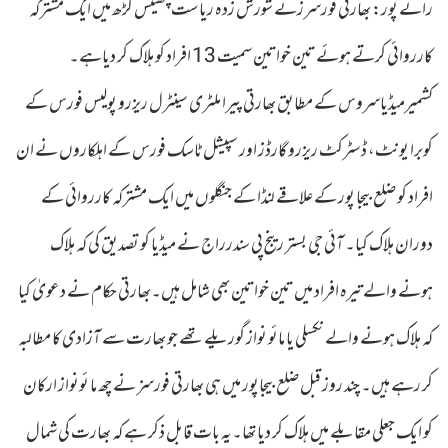
رائے پور: بھارتی فورسرزنے شورش زدہ ریاست چھتیس گڑھ میں ایک مشترکہ
کارروائی کرتے ہوئے تین خواتین سمیت 13 افراد کو ہلاک کر دیاہے۔
کشمیرمیڈیاسروس کے مطابق بھارتی پیرا ملٹری سینٹرل ریزرو پولیس فورس کے
کوبرا یونٹ، ڈسٹرکٹ ریزرو گارڈز اور سپیشل ٹاسک فورس کے اہلکاروں نے ان
افراد کو ضلع بیجا پور کے علاقے لنڈا کے جنگلوں میں ایک مشترکہ کارروائی کے
دوران ہلاک کیا۔ آئی جی بستر رینج پی سندرراج نے میڈیا کو تصدیق کی کہ ہلاک
ہونے والے تیرہ افراد میں تین خواتین بھی شامل ہیں۔بھارتی حکام نے دعویٰ کیا
کہ ہلاک ہونے والے نکسلی یا مائو نواز گوریلے تھے جو بھارت سے آزادی کا مطالبہ
کر رہے ہیں۔ چند روز قبل ضلع بیجاپور میں ہی بھارتی فورسز نے چھ ما ئونواز ارکان
کو ایک جعلی مقابلے میں ہلاک کر دیا تھا۔یہ بات قابل ذکر ہے کہ بھارت کی شمال