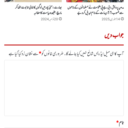
مدھیہ پردیش:بی جے پی حکومت نے مسلمانوں کے ناموں
بھارت :منی پورمیں لوگوں کا خالی تابوت اٹھاکر
سے منسوب11دیہات کے نام تبدیل کر دیے
مارچ،علیحدہ ریاست کا مطالبہ
14 جنوری, 2025
20 نومبر, 2024
جواب دیں
آپ کا ای میل ایڈریس شائع نہیں کیا جائے گا۔
ضروری خانوں کو
*
سے نشان زد کیا گیا ہے
ت
ب
ص
ر
ہ
*
نام
*