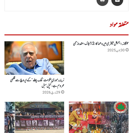
متعلقہ مواد
تلنگانہ :کیمیکل فیکٹری میں دھماکا، 12ہلاک،متعددزخمی
30 جون, 2025
نریندرمودی حکومت ” ملک پہلے” کے اپروچ سے قطعی
محروم ہے، کپل سبل
29 مارچ, 2026