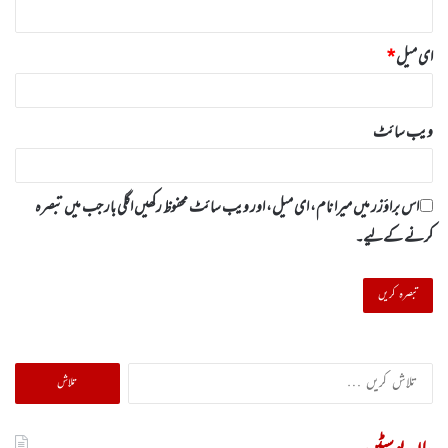
ای میل
*
ویب‌ سائٹ
اس براؤزر میں میرا نام، ای میل، اور ویب سائٹ محفوظ رکھیں اگلی بار جب میں تبصرہ
کرنے کےلیے۔
تلاش
کریں
برائے: