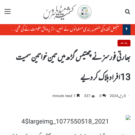
تلاش
مینو
سنبھل تشدد کی منصوبہ بندی مسلمانوں نے نہیں ، اتر پردیش حکومت نے کی تھی، رکن پارلیمنٹ
بھارت
بھارتی فورسز نے چھتیس گڑھ میں تین خواتین سمیت
13افراد ہلاک کر دیے
3 اپریل, 2024
0
337
1 minute read