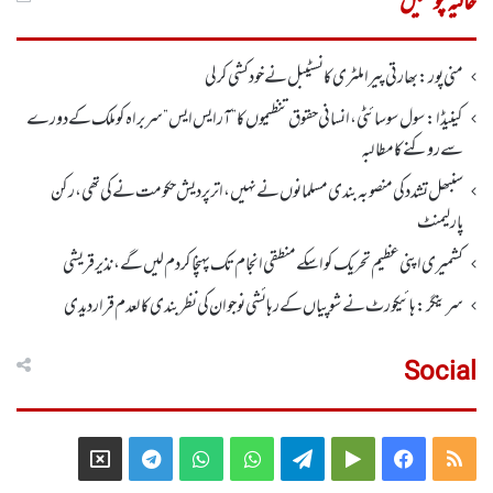
حالیہ پوسٹیں
منی پور: بھارتی پیرا ملٹری کانسٹیبل نے خود کشی کر لی
کینیڈا: سول سوسائٹی ، انسانی حقوق تنظیموں کا ”آر ایس ایس” سربراہ کو ملک کے دورے
سے روکنے کا مطالبہ
سنبھل تشدد کی منصوبہ بندی مسلمانوں نے نہیں ، اتر پردیش حکومت نے کی تھی، رکن
پارلیمنٹ
کشمیری اپنی عظیم تحریک کو اسکے منطقی انجام تک پہنچا کر دم لیں گے، نذیر قریشی
سرینگر:ہائیکورٹ نے شوپیاں کے رہائشی نوجوان کی نظربندی کالعدم قرار دیدی
Social
Telegram
X
WhatsApp
WhatsApp
Telegram
Google
Facebook
RSS