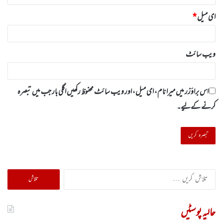
ای میل
*
ویب‌ سائٹ
اس براؤزر میں میرا نام، ای میل، اور ویب سائٹ محفوظ رکھیں اگلی بار جب میں تبصرہ
کرنے کےلیے۔
تلاش
کریں
برائے:
حالیہ پوسٹیں