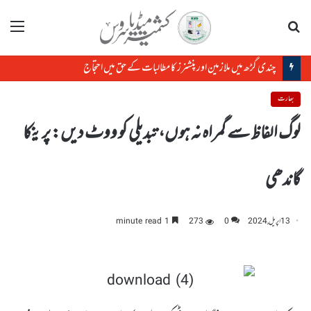
تلاش
مینو
بھارت
لوگ الفاظ سے گمراہ نہ ہوں، تبدیلی کو ووٹ دیں: پرینکا
گاندھی
13 اپریل, 2024
0
273
1 minute read