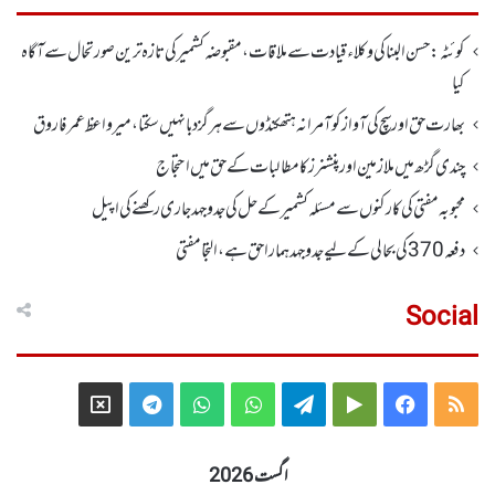
کوئٹہ:حسن البنا کی وکلاء قیادت سے ملاقات، مقبوضہ کشمیرکی تازہ ترین صورتحال سے آگاہ
کیا
بھارت حق اور سچ کی آواز کو آمرانہ ہتھکنڈوں سے ہرگز دبا نہیں سکتا، میر واعظ عمر فاروق
چندی گڑھ میں ملازمین اور پنشنرز کا مطالبات کے حق میں احتجاج
محبوبہ مفتی کی کارکنوں سے مسئلہ کشمیر کے حل کی جدوجہد جاری رکھنے کی اپیل
دفعہ370کی بحالی کے لیے جدوجہد ہمارا حق ہے، التجا مفتی
Social
Telegram
X
WhatsApp
WhatsApp
Telegram
Google
Facebook
RSS
Group
Group
Play
اگست 2026