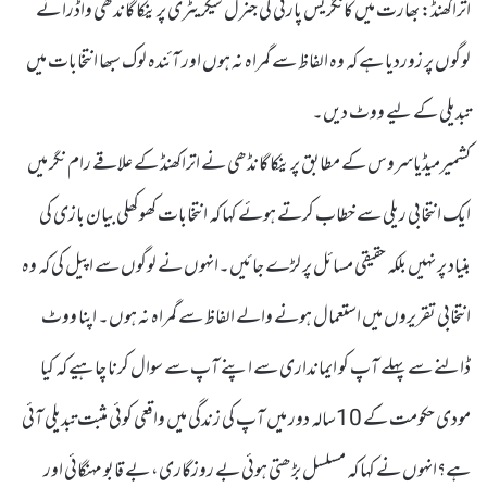
اتراکھنڈ: بھارت میں کانگریس پارٹی کی جنرل سیکریٹری پرینکا گاندھی واڈرا نے
لوگوں پر زوردیا ہے کہ وہ الفاظ سے گمراہ نہ ہوں اور آئندہ لوک سبھا انتخابات میں
تبدیلی کے لیے ووٹ دیں۔
کشمیرمیڈیاسروس کے مطابق پرینکا گانڈھی نے اتراکھنڈ کے علاقے رام نگر میں
ایک انتخابی ریلی سے خطاب کرتے ہوئے کہا کہ انتخابات کھوکھلی بیان بازی کی
بنیاد پر نہیں بلکہ حقیقی مسائل پر لڑے جائیں۔انہوں نے لوگوں سے اپیل کی کہ وہ
انتخابی تقریروں میں استعمال ہونے والے الفاظ سے گمراہ نہ ہوں۔ اپنا ووٹ
ڈالنے سے پہلے آپ کو ایمانداری سے اپنے آپ سے سوال کرنا چاہیے کہ کیا
مودی حکومت کے 10سالہ دور میں آپ کی زندگی میں واقعی کوئی مثبت تبدیلی آئی
ہے؟انہوں نے کہا کہ مسلسل بڑھتی ہوئی بے روزگاری، بے قابو مہنگائی اور