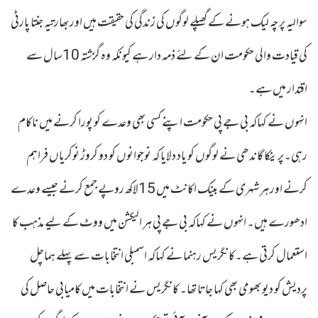
سوالیہ پرچہ لیک ہونے کے گھپلے لوگوں کی زندگی کی حقیقت ہیں اور بھارتیہ جنتا پارٹی
کی قیادت والی حکومت ان کے لئے ذمہ دار ہے کیونکہ وہ گزشتہ 10سال سے
اقتدار میں ہے۔
انہوں نے کہاکہ بی جے پی حکومت اپنے کسی بھی وعدے کو پورا کرنے میں ناکام
رہی۔پرینکا گاندھی نے لوگوں کو یاد دلایا کہ نوجوانوں کو دو کروڑ نوکریاں فراہم
کرنے اور ہر شہری کے بینک اکانٹ میں 15لاکھ روپے جمع کرنے جیسے وعدے
ادھورے ہیں۔ انہوں نے کہاکہ بی جے پی ہر الیکشن میں ووٹ کے لیے مذہب کا
استعمال کرتی ہے۔کانگریس رہنما نے کہاکہ اسمبلی انتخابات سے پہلے ہماچل
پردیش کو دیو بھومی بھی کہا جاتا تھا۔ کانگریس نے انتخابات میں کامیابی حاصل کی