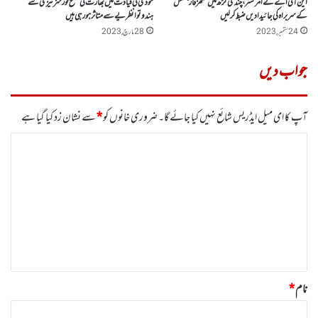
این آئی اے نے امرتسر، چندی گڑھ میں سکھزفارجسٹس
مودی کی قیادت میں بھارت کی مسلح فورسزتیزی سے
کے سربراہ کی جائیدادیں ضبط کر لیں
ہندوتوا نظریے سے متاثر ہو رہی ہیں
24 ستمبر, 2023
28 مارچ, 2023
جواب دیں
آپ کا ای میل ایڈریس شائع نہیں کیا جائے گا۔
ضروری خانوں کو
*
سے نشان زد کیا گیا ہے
ت
ب
ص
ر
ہ
*
نام
*