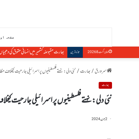
صفحہ او
بھارت مقبوضہ کشمیر میں انسانی حقوق کی دھجیاں 
ہفتہ, اگست 8 2026
تازہ ترین
سرورق
/
بھارت
/
نئی دلی: نہتے فلسطینیوں پر اسرائیلی جارحیت کیخلاف مظا
بھارت
نئی دلی: نہتے فلسطینیوں پر اسرائیلی جارحیت کیخل
2 جون, 2024