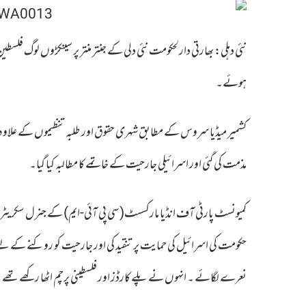
نئی دہلی: بھارتی دارلحکومت نئی دلی کے جنتر منتر پر سینکڑوں لوگ فلسط
ہوئے۔
کشمیر میڈیا سروس کے مطابق شہری حقوق اور طلبہ تنظیموں کے علاوہ سی
مذمت کی گئی اور اسرائیلی جارحیت کے خاتمے کا مطالبہ کیا گیا۔
کمیونسٹ پارٹی آف انڈیا مارکسسٹ( سی پی آئی-ایم) کے جنرل سکریٹری سی
حکومت کی اسرائیل کی حمایت پر تنقید کی اور جارحیت کو روکنے کے لی
نعرے لگائے ۔ انہوں نے پلے کارڈز اور فلسطینی پرچم اٹھا رکھے تھے 