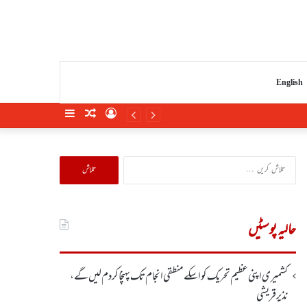
English
Sidebar
Random
Log
Article
In
تلاش
کریں
برائے:
حالیہ پوسٹیں
کشمیری اپنی عظیم تحریک کو اسکے منطقی انجام تک پہنچا کر دم لیں گے،
نذیر قریشی