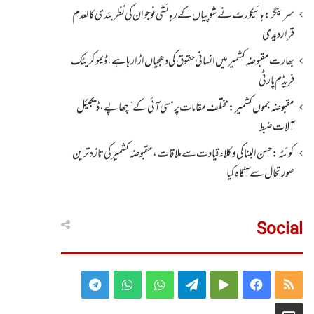
سرینگر:ہائیکورٹ نے شوپیاں کے رہائشی نوجوان کی نظربندی کالعدم
قرار دیدی
بھارت مقبوضہ کشمیر میں انسانی حقوق کی دھجیاں اڑا رہا ہے، ڈیموکریٹک
فریڈم پارٹی
مقبوضہ جموں کشمیر:مختلف مقامات پر ”سی آئی کے” چھاپے، ڈیجیٹل
آلات ضبط
کوئٹہ:حسن البنا کی وکلاء قیادت سے ملاقات، مقبوضہ کشمیرکی تازہ ترین
صورتحال سے آگاہ کیا
Social
Telegram
WhatsApp
WhatsApp
Telegram
Google
Facebook
RSS
Group
Group
Play