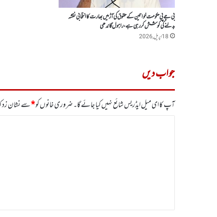
بی جے پی حکومت خواتین کے حقوق کی آڑ میں بھارت کا انتخابی نقشہ
بدلنے کی کوشش کر رہی ہے، راہول گاندھی
18 اپریل, 2026
جواب دیں
آپ کا ای میل ایڈریس شائع نہیں کیا جائے گا۔
ضروری خانوں کو
*
سے نشان زد کی
ت
ب
ص
ر
ہ
*