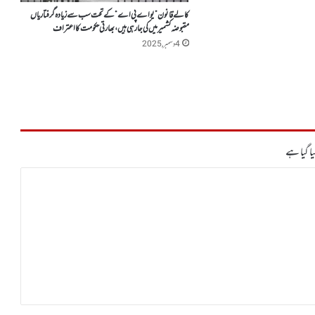
کالے قانون ”یو اے پی اے“ کے تحت سب سے زیادہ گرفتاریاں
مقبوضہ کشمیر میں کی جا رہی ہیں، بھارتی حکومت کا اعتراف
4 دسمبر, 2025
ا گیا ہے