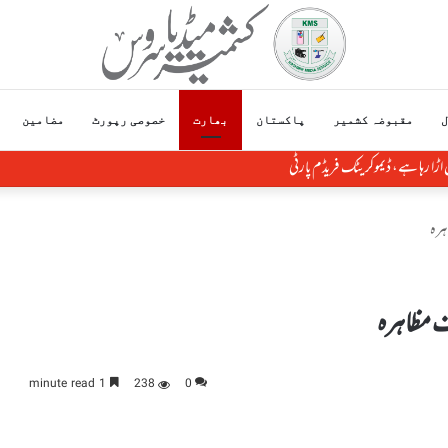
ل
مقبوضہ کشمیر
پاکستان
بھارت
خصوصی رپورٹ
مضامین
اڑا رہا ہے، ڈیموکریٹک فریڈم پارٹی
ہرہ
اف مظاہرہ
1 minute read
238
0