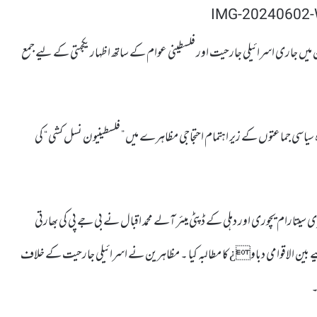
ین میں جاری اسرائیلی جارحیت اور فلسطینی عوام کے ساتھ اظہار یکجہتی کے لیے جمع
اسی جماعتوں کے زیر اہتمام احتجاجی مظاہرے میں ” فلسطینیون نسل کشی “ کی
تارام یچوری اور دہلی کے ڈپٹی میئر آلے محمد اقبال نے بی جے پی کی بھارتی
ے بین الاقوامی دباو¿ کا مطالبہ کیا ۔ مظاہرین نے اسرائیلی جارحیت کے خلاف
۔