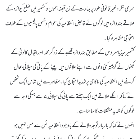
سری نگر:غیر قانونی طور پر بھارت کے زیر قبضہ جموں و کشمیر میں ضلع کپواڑہ کے
علاقے ہندواڑہ میں لوگوں نے قابض انتظامیہ کی عوام دشمن پالیسیوں کے خلاف
احتجاجی مظاہرہ کیا۔
کشمیرمیڈیاسروس کے مطابق ہندواڑہ قصبے کے زرگر محلہ اور اقبال کالونی کے
مکینوں نے گزشتہ کئی دنوں سے اپنے علاقوں میں پینے کے پانی کی سپلائی بحال
کرنے میں انتظامیہ کی ناکامی پر شدید احتجاج کیا۔مظاہرے میں شامل ایک شخص
نے کہا کہ انکے علاقے میں ایک ہفتے سے پانی کی سپلائی بند ہے جسکی وجہ سے
لوگوں کو شدید مشکلات کا سامنا ہے۔
انہوں نے کہا کہ بار بار توجہ دلانے کے باوجود انتظامیہ ٹس سے مس نہیں ہو