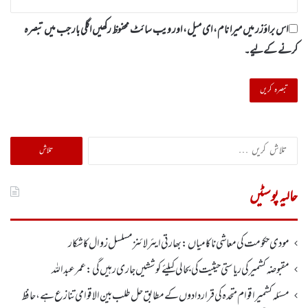
اس براؤزر میں میرا نام، ای میل، اور ویب سائٹ محفوظ رکھیں اگلی بار جب میں تبصرہ
کرنے کےلیے۔
تلاش
کریں
برائے:
حالیہ پوسٹیں
مودی حکومت کی معاشی ناکامیاں: بھارتی ایئرلائنز مسلسل زوال کا شکار
مقبوضہ کشمیر کی ریاستی حیثیت کی بحالی کیلئے کوششیں جاری رہیں گی: عمر عبداللہ
مسئلہ کشمیر اقوام متحدہ کی قراردادوں کے مطابق حل طلب بین الاقوامی تنازع ہے، حافظ