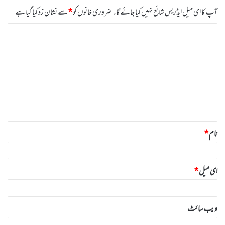
آپ کا ای میل ایڈریس شائع نہیں کیا جائے گا۔
ضروری خانوں کو
*
سے نشان زد کیا گیا ہے
ت
ب
ص
ر
ہ
*
نام
*
ای میل
*
ویب‌ سائٹ