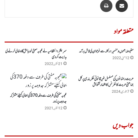
متعلقہ مواد
مقبوضہ جموں وکشمیر : رکشہ سے نوجوان کی لاش برآمد
سرینگر: انتظامیہ نے محبوبہ مفتی کو رہائش گاہ خالی کرنے کی
ہدایت کر دی
12 مئی, 2022
21 اکتوبر, 2022
حریت رہنمائوں کی مسلسل غیر قانونی نظربندی پرکل
جماعتی حریت کانفرنس کا اظہار تشویش
7 جنوری, 2024
محبوبہ مفتی کی طرف سے دفعہ 370کی بحالی کیلئے مشترکہ
جدوجہد پر زور
12 اکتوبر, 2021
جواب دیں