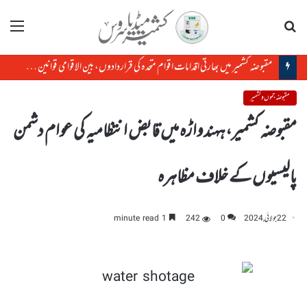
تلاش
مینو
مقبوضہ کشمیر میں بھارتی اقدامات اقوام متحدہ کی قراردادوں، بین الاقوامی قوانین کے منافی ہیں،رضوان سعید شیخ
مقبوضہ جموں و کشمیر
مقبوضہ کشمیر،ہہندواڑہ میں قابض انتظامیہ کی عوام دشمن
پالیسیوں کے خلاف مظاہرہ
22 جولائی, 2024
0
242
1 minute read