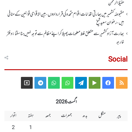
حفیظ الرحمن
مقبوضہ کشمیر میں بھارتی اقدامات اقوام متحدہ کی قراردادوں، بین الاقوامی قوانین کے منافی
ہیں،رضوان سعید شیخ
بھارت آزاد کشمیر سے متعلق غلط معلومات پھیلا کر اپنے مظالم سے توجہ نہیں ہٹا سکتا: دفتر
خارجہ
Social
Telegram
X
WhatsApp
WhatsApp
Telegram
Google
Facebook
RSS
Group
Group
Play
اگست 2026
پیر
منگل
بدھ
جمعرات
جمعہ
ہفتہ
اتوار
2
1