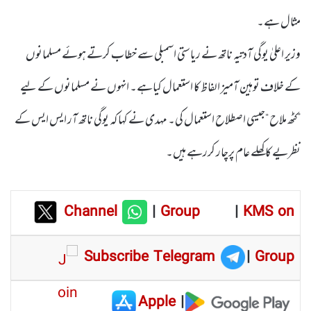
مثال ہے۔
وزیر اعلیٰ یوگی آدتیہ ناتھ نے ریاستی اسمبلی سے خطاب کرتے ہوئے مسلمانوں
کے خلاف توہین آمیز الفاظ کا استعمال کیاہے۔ انہوں نے مسلمانوں کے لیے
”کٹھ ملاح “جیسی اصطلاح استعمال کی۔ مہدی نے کہا کہ یوگی ناتھ آر ایس ایس کے
نظریے کاکھلے عام پرچار کررہے ہیں۔
Channel
|
Group
|
KMS on
Subscribe Telegram
|
Group
Apple
|