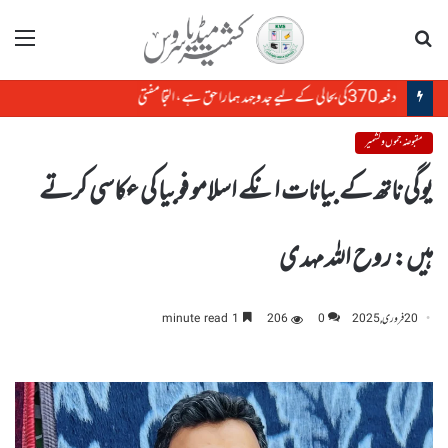
تلاش
مینو
دفعہ370کی بحالی کے لیے جدوجہد ہمارا حق ہے، التجا مفتی
مقبوضہ جموں و کشمیر
یوگی ناتھ کے بیانات انکے اسلامو فوبیا کی عکاسی کرتے
ہیں: روح اللہ مہدی
20 فروری, 2025
0
206
1 minute read