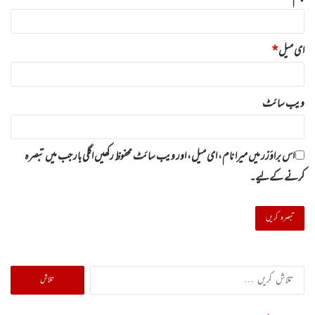
ای میل
*
ویب‌ سائٹ
اس براؤزر میں میرا نام، ای میل، اور ویب سائٹ محفوظ رکھیں اگلی بار جب میں تبصرہ
کرنے کےلیے۔
تلاش
کریں
برائے: