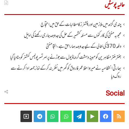
حالیہ پوسٹیں
چندی گڑھ میں ملازمین اور پنشنرز کا مطالبات کے حق میں احتجاج
محبوبہ مفتی کی کارکنوں سے مسئلہ کشمیر کے حل کی جدوجہد جاری رکھنے کی اپیل
دفعہ370کی بحالی کے لیے جدوجہد ہمارا حق ہے، التجا مفتی
جنتر منتر مظاہرین کو مبینہ دہشت گرد ماڈیول سے جوڑنے پر امرتسر پولیس کمشنر کو ہٹا دیاگیا
بھارتی انتظامیہ نے میر واعظ عمر فاروق کو گھر میں نظر بندکر کے نماز جمعہ ادا کرنے سے
روک دیا
Social
Telegram
X
WhatsApp
WhatsApp
Telegram
Google
Facebook
RSS
Group
Group
Play