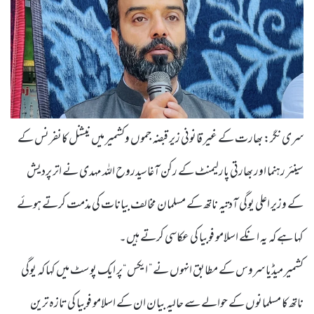
سری نگر: بھارت کے غیر قانونی زیر قبضہ جموں وکشمیر میں نیشنل کانفرنس کے
سینئر رہنما اور بھارتی پارلیمنٹ کے رکن آغاسیدروح اللہ مہدی نے اتر پردیش
کے وزیر اعلی یوگی آدتیہ ناتھ کے مسلمان مخالف بیانات کی مذمت کرتے ہوئے
کہا ہے کہ یہ انکے اسلامو فوبیا کی عکاسی کرتے ہیں۔
کشمیر میڈیا سروس کے مطابق انہوں نے ” ایکس “پر ایک پوسٹ میں کہا کہ یوگی
ناتھ کا مسلمانوں کے حوالے سے حالیہ بیان ان کے اسلامو فوبیا کی تازہ ترین