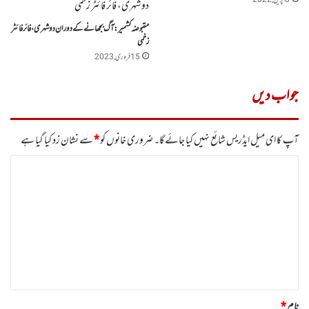
8 اپریل, 2022
مقبوضہ کشمیر: آگ بجھانے کے دوران دو شہری، فائر فائٹر
زخمی
15 فروری, 2023
جواب دیں
آپ کا ای میل ایڈریس شائع نہیں کیا جائے گا۔
ضروری خانوں کو
*
سے نشان زد کیا گیا ہے
ت
ب
ص
ر
ہ
*
نام
*