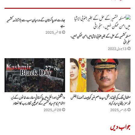
بھارت اور پاکستان کے درمیان سب سے بڑا تنازعہ کشمیر
ہے
8 ستمبر, 2025
مسئلہ کشمیر کے حل کے بغیر جنوبی ایشیا میں امن ممکن نہیں،
سنجرانی
13 جولائی, 2022
مشعال ملک کی فیلڈ مارشل سیدعاصم منیر کو چیف آف ڈیفنس
واشنگٹن اورانقرہ میں پاکستانی سفارت خانوں کے زیر
فورسز بننے پر مبارکباد
اہتمام یومِ سیاہ کشمیر کے موقع پر تقاریب کا انعقاد
5 دسمبر, 2025
28 اکتوبر, 2025
جواب دیں