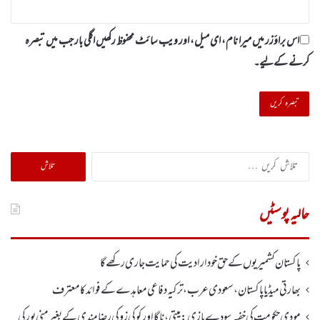
اس براؤزر میں میرا نام، ای میل، اور ویب سائٹ محفوظ رکھیں اگلی بار جب میں تبصرہ
کرنے کےلیے۔
تلاش
کریں
برائے:
حالیہ پوسٹیں
پاکستان کشمیریوں کے حق خودارادیت کی حمایت جاری رکھے گا
بھارتی میڈیا پاکستان، سعودی عرب، ترکیہ دفاعی معاہدے کے فوائد کا معترف
مودی حکومت کی خفیہ سودے بازی: میتی، ناگا اور کوکی زو کی رضامندی کے بغیر منی پور کی