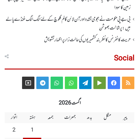
زمین کا سودا
بی جے پی حکومت نے ہجومی تشدد اورآن لائن گالم گلوچ کے لئے الگ الگ غنڈے پالے
ہیں: پرشانت بھوشن
حریت کانفرنس کا نظر بند کشمیریوں کی حالت زار پر اظہار تشویش
Social
Telegram
X
WhatsApp
WhatsApp
Telegram
Google
Facebook
RSS
Group
Group
Play
اگست 2026
پیر
منگل
بدھ
جمعرات
جمعہ
ہفتہ
اتوار
2
1