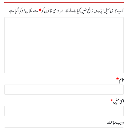
آپ کا ای میل ایڈریس شائع نہیں کیا جائے گا۔
ضروری خانوں کو
*
سے نشان زد کیا گیا ہے
ت
ب
ص
ر
ہ
*
نام
*
ای میل
*
ویب‌ سائٹ