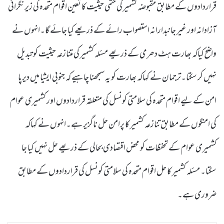
قراردادوں کے مطابق مقبوضہ کشمیر کی حتمی حیثیت کا تعین اقوام متحدہ کی زیر نگرانی
آزادانہ اور غیر جانبدارانہ استصواب رائے کے ذریعے کیا جائے گا۔انہوں نے
واضح کیاکہ بھارت ہٹ دھرمی کے ذریعے مسئلہ کشمیر کی متنازعہ حیثیت کو تبدیل
نہیں کر سکتا۔ترجمان نے کہاکہ بھارت کو یہ سمجھنا چاہیے کہ جنوبی ایشیا میں دیرپا
امن کے لیے اقوام متحدہ کی سلامتی کونسل کی متعلقہ قراردادوں اور کشمیری عوام
کی امنگوں کے مطابق تنازعہ کشمیر کا پرامن حل ناگزیر ہے۔انہوں نے کہاکہ
کشمیری عوام کے تحفظات کو محض اقتصادی بحالی کے ذریعے حل نہیں کیا جا
سکتا۔ مسئلہ کشمیر کا حل اقوام متحدہ کی سلامتی کونسل کی قراردادوں کے مطابق
ضروری ہے۔