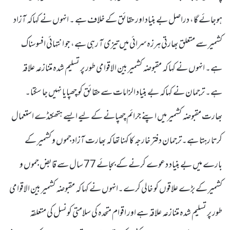
ہوجائے گا، دراصل بے بنیاد اور حقائق کے خلاف ہے ۔ انہوں نے کہاکہ آزاد
کشمیر سے متعلق بھارتی ہرزہ سرائی میں تیزی آ رہی ہے، جو انتہائی افسوسناک
ہے۔ انہوں نے کہا کہ مقبوضہ کشمیر بین الاقوامی طور پر تسلیم شدہ متنازعہ علاقہ
ہے۔ ترجمان نے کہاکہ بے بنیاد الزامات سے حقائق کو چھپایا نہیں جا سکتا۔
بھارت مقبوضہ کشمیر میں اپنے جرائم چھپانے کے لیے ایسے ہتھکنڈے استعمال
کرتا رہتا ہے۔ترجمان دفتر خارجہ کا کہنا تھا کہ بھارت آزاد جموں و کشمیر کے
بارے میں بے بنیاد دعوے کرنے کے بجائے 77 سال سے قابض جموں و
کشمیر کے بڑے علاقوں کو خالی کرے۔انہوں نے کہا کہ مقبوضہ کشمیر بین الاقوامی
طور پر تسلیم شدہ متنازعہ علاقہ ہے اور اقوام متحدہ کی سلامتی کونسل کی متعلقہ