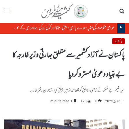
تلاش
مینو
مودی حکومت کی خفیہ سودے بازی: میتی، ناگا اور کوکی زو کی رضامندی کے بغیر منی پور کی زمین کا سودا
پاکستان
پاکستان نے آزاد کشمیر سے متعلق بھارتی وزیر خارجہ کا
بے بنیاد دعویٰ مسترد کردیا
سبرامنیم جے شنکر نے زمینی حقائق کو غلط انداز میں پیش کیا ،ترجمان دفتر خارجہ
6 مارچ, 2025
0
173
1 minute read