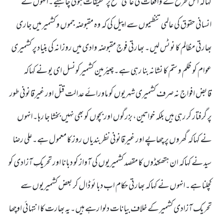
کہاکہ اس طرح کے واقعات کی عالمی سطح پر تحقیقات ہونی چاہیے۔انہوں نے
انسانی حقوق کی عالمی تنظیموں سے اپیل کی کہ وہ مقبوضہ جموں و کشمیر میں جاری
بھارتی مظالم کا نوٹس لیں۔ بھارتی فوج مقبوضہ وادی میں روزانہ کی بنیاد پر کشمیری
عوام کو ظلم و ستم کا نشانہ بنا رہی ہے۔چیئرمین کشمیرکونسل ای یو نے کہاکہ
قابض افواج نہ صرف کشمیری شہریوں کو ماورائے عدالت قتل اور غیرقانونی طور
پر گرفتار کر رہی ہیں بلکہ خواتین، بزرگوں اور بچوں کو بھی نہیں بخشا جا رہا۔انہوں
نے کہاکہ گھروں پر چھاپے اور غیرقانونی نظربندیاں روز کا معمول ہے۔علی رضا
سید نے کہاکہ ان ہتھکنڈوں کا مقصد کشمیریوں کی آواز کو دبانا اور تحریکِ آزادی کو
کچلنا ہے۔انہوں نے کہاکہ بھارتی حکام اب دبا ئو ڈال کر بعض کشمیریوں سے
تحریک آزادی کشمیر کے خلاف بیانات دلوا رہے ہیں۔یہ بھارت کا انتہائی اوچھا