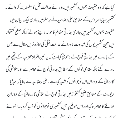
کیاہے کہ وہ مقبوضہ جموں و کشمیر میں ماورائے عدالت قتل کا سلسلہ بند کروائے۔
کشمیرمیڈیاسروس کے مطابق علی رضا سید نے برسلز میں جاری ایک بیان میں
مقبوضہ جموں و کشمیر میں جاری بھارتی مظالم کا حوالہ دیتے ہوئے کہاکہ ضلع کشتوار
میں تین کشمیریوں کی شہادت ماورائے عدالت قتل کی تازہ ترین مثال ہے جس
کے بارے میں بھارتی فوج نے دعویٰ کیاہے کہ یہ تین افراد جھڑپ کے نتیجے میں
مارے گئے جبکہ مقامی لوگوں کے مطابق بھارتی فوج نے محاصرے اورتلاشی کی
کاررائی کے دوران ان نوجوانوں کو شہید کیا ہے۔علی رضا سید نے بتایا کہ میڈیا
رپورٹ کے مطابق ضلع کشتواڑ میں بھارتی فوج نے تلاشی کارروائی کے دوران
علاقے کا محاصرہ کیا اور اس موقع پر تین کشمیری نوجوانوں کو شہید کر دیا۔انہوںنے