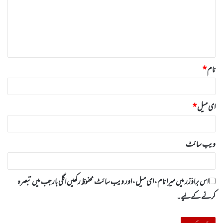
ر
ہ
*
نام
*
ای میل
*
ویب‌ سائٹ
اس براؤزر میں میرا نام، ای میل، اور ویب سائٹ محفوظ رکھیں اگلی بار جب میں تبصرہ
کرنے کےلیے۔