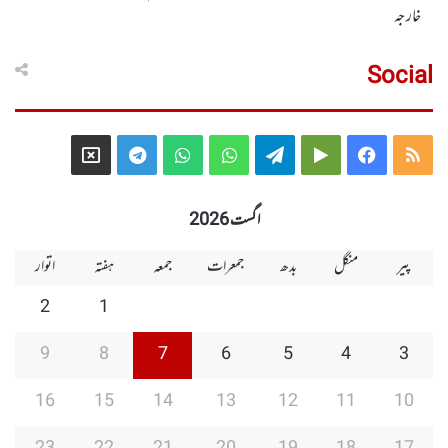
خارجہ
Social
Telegram
X
WhatsApp
WhatsApp
Telegram
Google
Facebook
RSS
Group
Group
Play
اگست 2026
پیر
منگل
بدھ
جمعرات
جمعہ
ہفتہ
اتوار
2
1
9
8
7
6
5
4
3
16
15
14
13
12
11
10