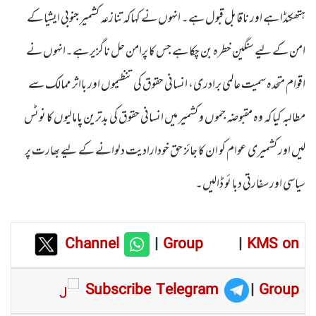
ہتھکنڈا ہے اور ناقابل قبول ہے۔ انہوں نے کہاکہ تنازعہ کشمیر جنوبی ایشیا کے
امن کے لیے سنگین خطرہ بن چکا ہے جس کا پرامن حل ناگزیر ہے۔انہوں نے
اقوام متحدہ سمیت عالمی برادری، انسانی حقوق کی تنظیموں اور بااثر ممالک سے
مطالبہ کیا کہ وہ مقبوضہ جموں و کشمیر میں انسانی حقوق کی بدترین پامالیوں کا نوٹس
لیں اور کشمیری عوام کو ان کا جائز حق خودارادیت دلوانے کے لیے بھارت پر
سیاسی اورسفارتی دبا ئو ڈالیں۔
Channel
|
Group
|
KMS on
Subscribe Telegram
|
Group