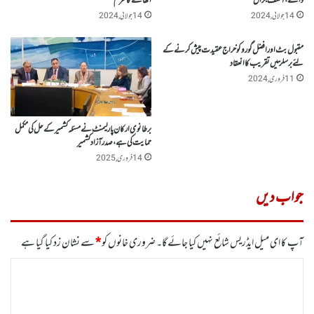
ڈالے، آصف جرال
اٹھانے کا عزم
14 جولائی, 2024
14 جولائی, 2024
مقبول بٹ اور افضل گورو کو خراج عقیدت پیش کرنے کے
لئے برسلز میں تقریب کا انعقاد
11 فروری, 2024
برطانوی ارکان پارلیمنٹ نے مسئلہ کشمیر کے حل کی مکمل
حمایت کی ہے، صدر آزاد کشمیر
14 فروری, 2025
جواب دیں
آپ کا ای میل ایڈریس شائع نہیں کیا جائے گا۔
ضروری خانوں کو
*
سے نشان زد کیا گیا ہے
ت
ب
ص