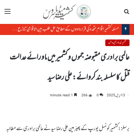
تلاش
مینو
مسئلہ کشمیر اقوام متحدہ کی قراردادوں کے مطابق حل طلب بین الاقوامی تنازع ہے، حافظ حفیظ الرحمن
کشمیری تارکین وطن
عالمی برادری مقبوضہ جموں و کشمیر میں ماورائے عدالت
قتل کا سلسلہ بند کروائے: علی رضاسید
13 اپریل, 2025
0
266
1 minute read
برسلز :کشمیرکونسل یورپ کے چیئرمین علی رضا سید نے عالمی برادری سے مطالبہ