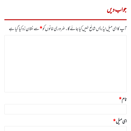
جواب دیں
آپ کا ای میل ایڈریس شائع نہیں کیا جائے گا۔
ضروری خانوں کو
*
سے نشان زد کیا گیا ہے
ت
ب
ص
ر
ہ
*
نام
*
ای میل
*