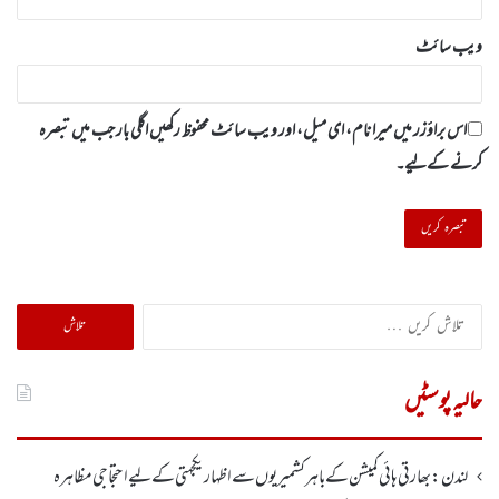
ویب‌ سائٹ
اس براؤزر میں میرا نام، ای میل، اور ویب سائٹ محفوظ رکھیں اگلی بار جب میں تبصرہ
کرنے کےلیے۔
تلاش
کریں
برائے:
حالیہ پوسٹیں
لندن : بھارتی ہائی کمیشن کے باہر کشمیریوں سے اظہار یکجہتی کے لیے احتجاجی مظاہرہ