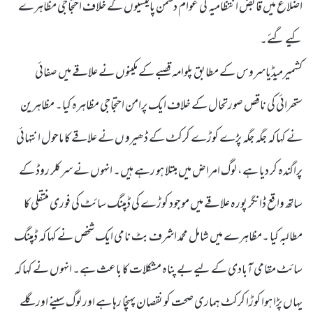
اضلاع میں قابض انتظامیہ کی عوام دشمن پالیسیوں کے خلاف احتجاجی مظاہرے
کیے گئے۔
کشمیرمیڈیاسروس کے مطابق پلوامہ قصبے کے مکینوں نے علاقے میں صفائی
ستھرائی کی ناقص صورتحال کے خلاف ایک پرامن احتجاجی مظاہرہ کیا۔ مظاہرین
نے کہا کہ جگہ جگہ پڑے کوڑے کرکٹ کے ڈھیرو ں نے علاقے کا ماحول انتہائی
پراگندہ کر دیا ہے، لوگ امراض میں مبتلا ہو رہے ہیں۔ انہوں نے سرکلر روڈ کے
ساتھ واقع ڈانگر پورہ علاقے میں موجود کوڑے کی ڈمپنگ سائٹ کی فوری منتقلی کا
مطالبہ کیا ۔مظاہرے میں شامل محمد اشرف بٹ نامی ایک شخص نے کہا کہ ڈمپنگ
سائٹ مقامی آبادی کے لیے بے پناہ مشکلات کا باعث ہے۔ انہوں نے کہا کہ
یہاں پڑا ہوا کوڑا کرکٹ ہماری صحت کو نقصان پہنچا رہا ہے اور لوگ سینے اور گلے