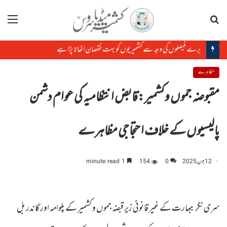
تلاش
مینو
مظاہرے
مقبوضہ جموں وکشمیر:قابض انتظامیہ کی عوام دشمن
پالیسیوں کے خلاف احتجاجی مظاہرے
12 جون, 2025
0
154
1 minute read
سری نگر : بھارت کے غیر قانونی زیر قبضہ جموں و کشمیر کے پلوامہ اور گاندر بل