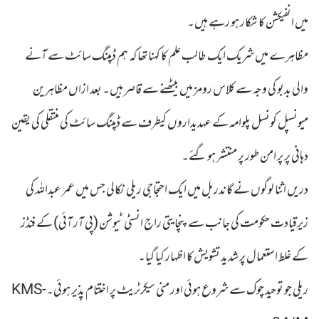
میں انفیکشن کا شکار ہو رہے ہیں۔
مظاہرے میں شریک ایک طالب علم کا کہنا تھا کہ ہم ڈمپنگ سائٹ سے آنے
والی بدبو کی وجہ سے کلاس رومز میں بیٹھنے سے قاصر ہیں۔ بعد ازاں مظاہرین
میونسپل کونسل پلوامہ کے عہدیداروں کیطرف سے ڈمپنگ سائٹ کی منتقلی کی یقین
دہانی پر پر امن طور پر منتشر ہو گئے۔
دریں اثنا لوگوں نے گاندربل میں ایک احتجاجی ریلی نکالی جس میں عمر عبداللہ کی
زیرقیادت حکومت کی جانب سے پنچایتی راج انسٹی ٹیوشن (پی آر آئی) کے فنڈز
کے غلط استعمال پر شدید تشویش کا اظہار کیا گیا۔
ریلی جو توحید چوک سے شروع ہوئی اور منی سیکرٹریٹ پر اختتام پذیر ہوئی۔KMS-