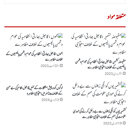
متعلقہ مواد
جموں: قابض بھارتی انتظامیہ کی عوام دشمن پالیسیوں کے
خلاف مظاہرے
مقبوضہ کشمیر :قابض بھارتی انتظامیہ کی عوام دشمن
31 اگست, 2023
پالیسیوں کے خلاف احتجاجی مظاہرے
1 فروری, 2023
لوگوں کودرپیش مشکلات کے تئیں قابض حکام کی بے حسی
کے خلاف مینڈھر میں احتجاجی مظاہرہ
13 مارچ, 2024
کشمیریوں کو انکی زمینوں سے بے دخل کرنے کی مودی
حکومت کی مہم کے خلاف احتجاجی مظاہرے
19 جنوری, 2023