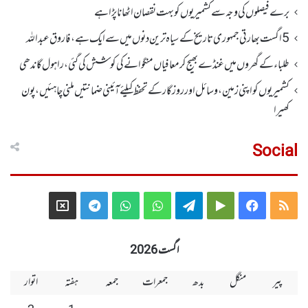
برے فیصلوں کی وجہ سے کشمیریوں کو بہت نقصان اٹھانا پڑا ہے
5اگست بھارتی جمہوری تاریخ کے سیاہ ترین دنوں میں سے ایک ہے، فاروق عبداللہ
طلباء کے گھروں میں غنڈے بھیج کر معافیاں منگوانے کی کوشش کی گئی،راہول گاندھی
کشمیریوں کو اپنی زمین، وسائل اور روزگار کے تحفظ کیلئے آئینی ضمانتیں ملنی چاہئیں، پون
کھیرا
Social
Telegram
X
WhatsApp
WhatsApp
Telegram
Google
Facebook
RSS
Group
Group
Play
اگست 2026
پیر
منگل
بدھ
جمعرات
جمعہ
ہفتہ
اتوار