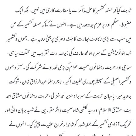
ثابت کیا کہ مسئلہ کشمیر کا حل مذاکرات یا سفارت کاری میں نہیں، بلکہ ایک
مضبوط، منظم اور پرعزم جدوجہد میں ہے۔انہوں نے کہاکہ مسئلہ کشمیر کے حل
میں سب سے بڑی رکاوٹ بھارت کا ہٹ دھرمی پر مبنی رویہ ہے ۔جموں و کشمیر
شہدا فائونڈیشن کے سربراہ محمد عارف کی زیرصدارت تقریب میں مختلف سیاسی،
سماجی اور حریت رہنمائوں سمیت عوام کی بڑی تعداد نے شرکت کی۔ آزاد جموں
و کشمیر اسمبلی کے سپیکر چوہدری لطیف اکبر، تاجر رہنما عبدالرزاق خان، شوکت
جاوید میر، پاسبان حریت کے سربراہ عزیر احمد غزالی،حریت رہنمائوں مشتاق احمد
بٹ، مشتاق الاسلام اور سید گلشن شاہ سمیت دیگر مقررین نے شہید برہان وانی اور
تحریک آزادی کشمیر کے جملہ شہدا کوشاندار خراج عقیدت پیش کیا۔ انہوں نے