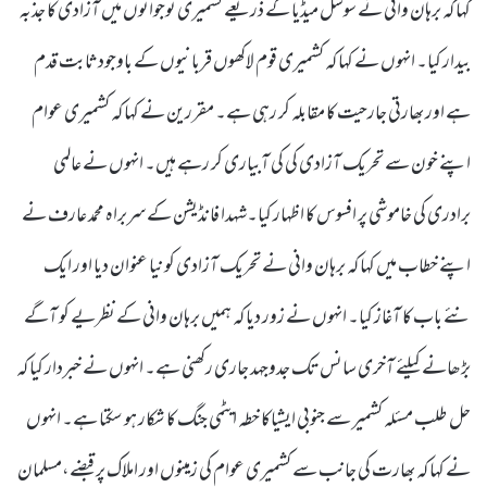
کہا کہ برہان وانی نے سوشل میڈیا کے ذریعے کشمیری نوجوانوں میں آزادی کا جذبہ
بیدار کیا۔ انہوں نے کہا کہ کشمیری قوم لاکھوں قربانیوں کے باوجود ثابت قدم
ہے اور بھارتی جارحیت کا مقابلہ کر رہی ہے۔ مقررین نے کہا کہ کشمیری عوام
اپنے خون سے تحریک آزادی کی کی آبیاری کر رہے ہیں۔ انہوں نے عالمی
برادری کی خاموشی پر افسوس کا اظہار کیا۔شہدا فانڈیشن کے سربراہ محمد عارف نے
اپنے خطاب میں کہا کہ برہان وانی نے تحریک آزادی کو نیا عنوان دیا اور ایک
نئے باب کا آغاز کیا۔ انہوں نے زور دیا کہ ہمیں برہان وانی کے نظریے کو آگے
بڑھانے کیلئے آخری سانس تک جدوجہد جاری رکھنی ہے۔ انہوں نے خبردار کیا کہ
حل طلب مسئلہ کشمیر سے جنوبی ایشیاکا خطہ ایٹمی جنگ کا شکار ہو سکتا ہے۔ انہوں
نے کہا کہ بھارت کی جانب سے کشمیری عوام کی زمینوں اور املاک پر قبضے،مسلمان