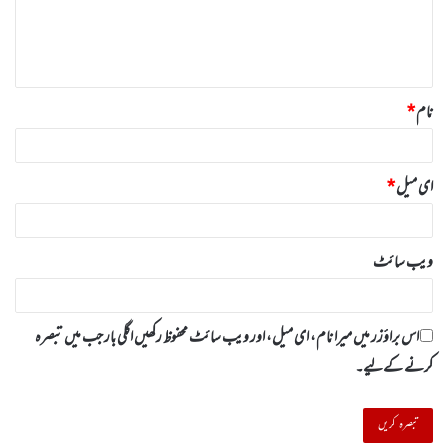
ہ
*
نام
*
ای میل
*
ویب‌ سائٹ
اس براؤزر میں میرا نام، ای میل، اور ویب سائٹ محفوظ رکھیں اگلی بار جب میں تبصرہ
کرنے کےلیے۔