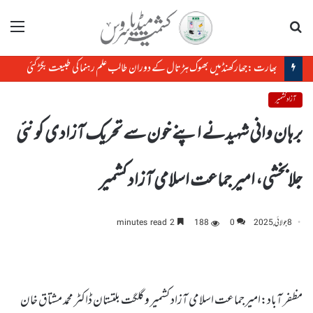
تلاش
مینو
بھارت :جھارکھنڈمیں بھوک ہڑتال کے دوران طالب علم رہنما کی طبیعت بگڑ گئی
آزاد کشمیر
برہان وانی شہیدنے اپنے خون سے تحریک آزادی کو نئی
جلابخشی، امیر جماعت اسلامی آزاد کشمیر
8 جولائی, 2025
0
188
2 minutes read
مظفر آباد:امیر جماعت اسلامی آزاد کشمیر و گلگت بلتستان ڈاکٹر محمد مشتاق خان