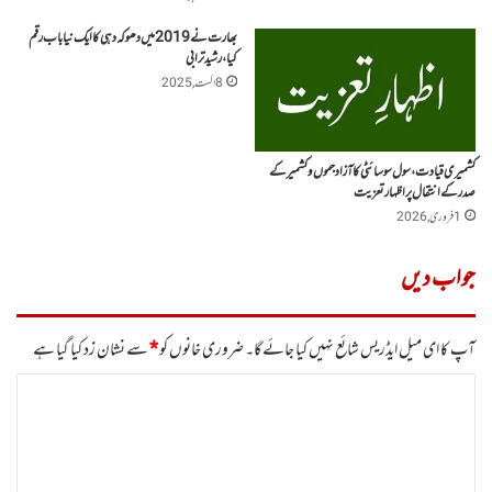
بھارت نے 2019میں دھوکہ دہی کا ایک نیا باب رقم
کیا، رشید ترابی
8 اگست, 2025
کشمیری قیادت، سول سوسائٹی کا آزاد جموں و کشمیر کے
صدر کے انتقال پر اظہار تعزیت
1 فروری, 2026
جواب دیں
آپ کا ای میل ایڈریس شائع نہیں کیا جائے گا۔
ضروری خانوں کو
*
سے نشان زد کیا گیا ہے
ت
ب
ص
ر