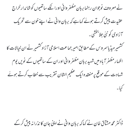
نے معروف نوجوان رہنما برہان مظفر وانی اورانکے ساتھیوں کو شاندار خراج
عقیدت پیش کرتے ہوئے کہاہے کہ برہان وانی نے اپنے خون سے تحریک
آزادی کو نئی جلا بخشی۔
کشمیرمیڈیاسروس کے مطابق امیر جماعت اسلامی آزاد کشمیر نے ان خیالات کا
اظہار مظفر آباد میں شہید برہان مظفر وانی اور ان کے ساتھیوں کے نویں یوم
شہادت کے موقع پر منعقدہ ایک عظیم الشان تقریب سے خطاب کرتے ہوئے
کیا۔
ڈاکٹر محمد مشتاق خان نے کہا کہ برہان وانی نے اپنی جان کا نذرانہ پیش کر کے