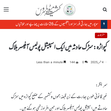
تلاش
مینو
سوپور میں بھارتی فورسز اورایجنسیوں کے 26 مقامات پر چھاپے اورتلاشیاں
متفرقات
کپواڑہ: سڑک حادثہ میں ایک اسپیشل پولیس آفیسر ہلاک
4 ستمبر, 2025
0
144
Less than a minute
سرینگر:
غیر قانونی طور پر بھارت کے زیر قبضہ جموں و کشمیر کے ضلع کپواڑہ میں سڑک
حادثے میں اسپیشل پولیس آفیسر ہلاک اور تین افرادزخمی ہوگئے ہیں۔