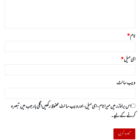
ر
ہ
*
نام
*
ای میل
*
ویب‌ سائٹ
اس براؤزر میں میرا نام، ای میل، اور ویب سائٹ محفوظ رکھیں اگلی بار جب میں تبصرہ
کرنے کےلیے۔