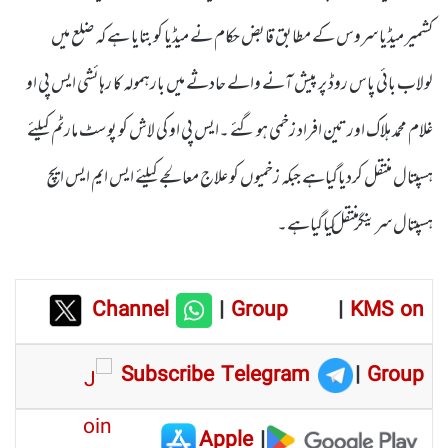
کشمیر میڈیا سروس کے مطابق قابض حکام نے میڈیا کو بتایا ہے کہ ضلع میں
لولاب بائی پاس روڈ پر پیش آنے والے حادثے میں بارہمولہ کا رہائشی ایس پی او
غلام محمد ہلاک اور تین افراد زخمی ہو گئے ۔ایس پی او کی لاش کو پوسٹ مارٹم کیلئے
ہسپتال منتقل کردیاگیاہے جبکہ زخمیوں کو علاج معالجے کیلئے ایس ایم ایس ایچ
ہسپتال سرینگر منتقل کیاگیاہے۔
Channel
|
Group
|
KMS on
Subscribe Telegram
|
Group
Apple
|