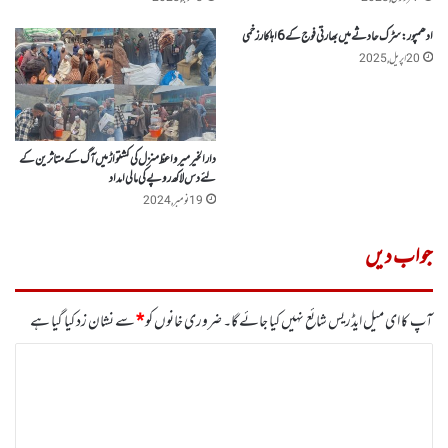
ادھمپور: سڑک حادثے میں بھارتی فوج کے 6 اہلکار زخمی
20 اپریل, 2025
دارالخیر میرواعظ منزل کی کشتواڑ میں آگ کے متاثرین کے
لئے دس لاکھ روپے کی مالی امداد
19 نومبر, 2024
جواب دیں
آپ کا ای میل ایڈریس شائع نہیں کیا جائے گا۔
ضروری خانوں کو
*
سے نشان زد کیا گیا ہے
ت
ب
ص