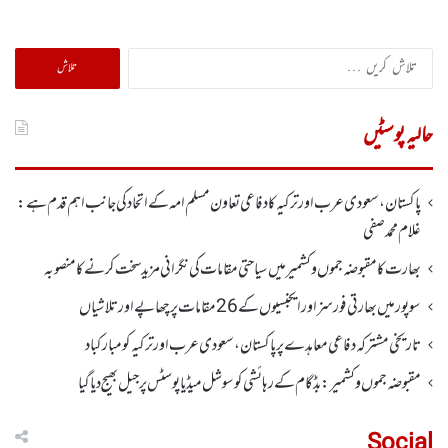
تلاش
کریں
برائے:
حالیہ پوسٹیں
پاکستان، سعودی عرب اور ترکیہ کا دفاعی تعاون مسلم امہ کے اتحاد کی جانب اہم قدم ہے:
غلام محمد صفی
بھارت کا مقبوضہ جموں وکشمیر میں سیاحتی مقامات کی نگرانی مزید سخت کرنے کا منصوبہ
سوپور میں بھارتی فورسز اورایجنسیوں کے 26 مقامات پر چھاپے اورتلاشیاں
تاریخی مشترکہ دفاعی معاہدے پر پاکستان، سعودی عرب اور ترکیہ کومبارکباد
مقبوضہ جموں وکشمیر:بڈگام کے رہائشی کو سوشل میڈیا پوسٹس پر جیل بھیج دیا گیا
Social