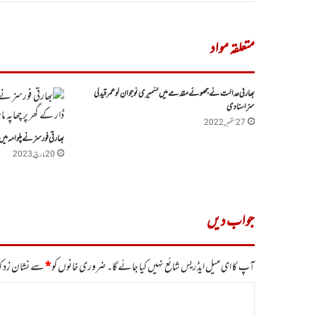
متعلقہ مواد
بھارتی عدالت نے جھوٹے مقدمے میں کشمیری نوجوان کو عمر قید کی
سزا سنادی
27 ستمبر, 2022
بھارتی فورسز نے پلوامہ میں م
20 مارچ, 2023
جواب دیں
آپ کا ای میل ایڈریس شائع نہیں کیا جائے گا۔
ضروری خانوں کو
*
سے نشان زد کی
ت
ب