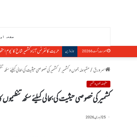
صفحہ او
حریت کانفرنس آزادکشمیر شاخ کا”یوم استحصا
جمعرات, اگست 6 2026
تازہ ترین
سرورق
/
مقبوضہ جموں و کشمیر
/
کشمیر کی خصوصی حیثیت کی بحالی کیلئے سکھ تنظ
مقبوضہ جموں و کشمیر
کشمیر کی خصوصی حیثیت کی بحالی کیلئے سکھ تنظیموں کا
25 فروری, 2026