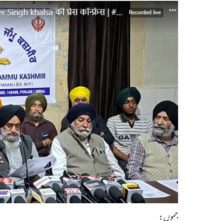
جموں: