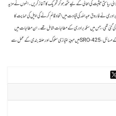
 عوام سے اپیل کی کہ وہ 5 اگست 2019 سے پہلی والی ریاستی حیثیت کی بحالی کے لیے متحد ہو کر تحریک کا آغاز کریں۔انہوں نے مزید
یر اسمبلی کے انتخابات سے قبل 17ستمبر کو سکھ برادری نے فاروق عبداللہ کی قیادت میں اتحاد قائم کرنے کی اپیل کی حمایت کا
یک تفصیلی یادداشت پیش کی گئی تھی، جس میں سکھ برادری کے مطالبات شامل تھے۔ ان مطالبات میں
پنجابی زبان کو فروغ دینا، سیاسی ریزرویشن، اقلیتی درجہ، پناہ گزینوں کے مسائل، SRO-425میں مبینہ امتیازی سلوک اور حلقہ بندی کے عمل سے