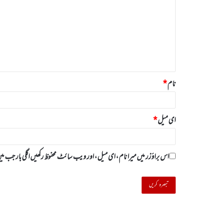
ص
ر
ہ
*
نام
*
ای میل
*
اس براؤزر میں میرا نام، ای میل، اور ویب سائٹ محفوظ رکھیں اگلی بار جب