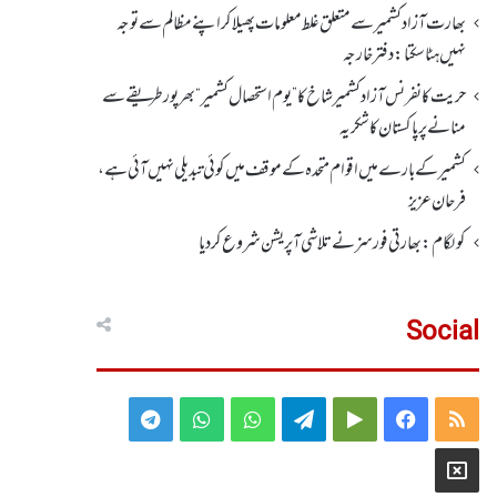
بھارت آزاد کشمیر سے متعلق غلط معلومات پھیلا کر اپنے مظالم سے توجہ
نہیں ہٹا سکتا: دفتر خارجہ
حریت کانفرنس آزادکشمیر شاخ کا”یوم استحصال کشمیر“ بھر پور طریقے سے
منانے پر پاکستان کا شکریہ
کشمیر کے بارے میں اقوام متحدہ کے موقف میں کوئی تبدیلی نہیں آئی ہے،
فرحان عزیز
کولگام: بھارتی فورسز نے تلاشی آپریشن شروع کر دیا
Social
Telegram
WhatsApp
WhatsApp
Telegram
Google
Facebook
RSS
Group
Group
Play
X