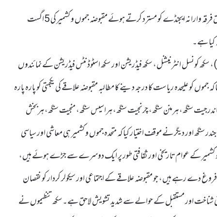
مختلف سکھ تنظیموں نے جموں کو علیحدہ ریاست کادرجہ دینے سے متعلق فرقہ وارانہ ایجنڈے کو مسترد کرتے ہوئے مقبوضہ جموں و کشمیر کی 5اگست
 سکھ کونسل انٹرنیشنل، سکھ فیڈریشن اور سکھ اسٹوڈنٹس فیڈریشن کے نمائندوں
 کو علیحدہ ریاست کا درجہ دینے کا مطالبہ مقبوضہ علاقے کی یکجہتی کو پارہ پارہ
رجیت سنگھ، ہرمنن سنگھ، چرنجیت سنگھ، ہراسیس سنگھ، منجیت سنگھ، ہربخش
جندر سنگھ اور دیگر نے موقف اختیار کیا کہ متحدہ جموں و کشمیر ہی معاشی اور سیاسی
و کشمیر کے عوام تاریخی اور ثقافتی طور پر ایک دوسرے سے جڑے ہوئے ہیں،
وغ دے رہے ہیں، جو مقبوضہ علاقے کے اجتماعی اور سیکولر کردار کو نقصان
کواپنی شناخت اور مستقبل کے حوالے سے شدید تشویش لاحق ہے۔سکھ تنظیموں نے