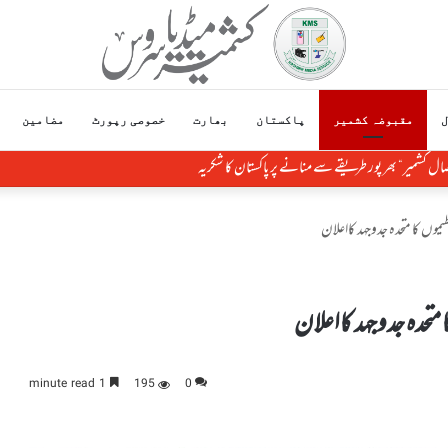
ل
مقبوضہ کشمیر
پاکستان
بھارت
خصوصی رپورٹ
مضامین
ل کشمیر“ بھر پور طریقے سے منانے پر پاکستان کا شکریہ
یموں کا متحدہ جدوجہد کااعلان
 متحدہ جدوجہد کااعلان
1 minute read
195
0