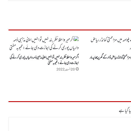
زاحمتی کمانڈر ریاض ڈار کے گھر پر چھاپہ مار
اگر میر واعظ نظر بند نہیں تو انہیں اپنی مذہبی ذمہ داریاں پوری کرنے کی
اجازت دی جائے:محبوبہ مفتی
20 اگست, 2022
ا گیا ہے