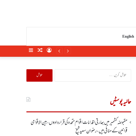
English
Sidebar
Random
Log
Article
In
تلاش
کریں
برائے:
حالیہ پوسٹیں
مقبوضہ کشمیر میں بھارتی اقدامات اقوام متحدہ کی قراردادوں، بین الاقوامی
قوانین کے منافی ہیں،رضوان سعید شیخ