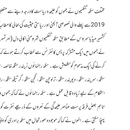
2019سے پہلے والی خصوصی آئینی اور ریاستی حیثیت کی بحالی کا مطالبہ کیا ہے۔
کشمیر میڈیا سروس کے مطابق سکھ تنظیموں شرومنی اکالی دل (امرتسر)،
نے جموں میں ایک مشترکہ پریس کانفرنس سے خطاب کرتے ہوئے کہا کہ جموں
کرنے کی ایک مذموم کوشش ہے۔ سکھ رہنمائوں نریندر سنگھ خالصہ، اند
سنگھ، سریندر سنگھ، دیویندر سنگھ، ترلوچن سنگھ، گجن سنگھ، گرتیگھ سنگھ، را
استحکام کے لیے زیادہ قابل عمل ہے۔سکھ رہنمائوں نے کہا کہ جموں 
تاہم بعض فرقہ پرست عناصر علیحدگی کے نعروں کے ذریعے نفرت کو فر
پہنچا سکتی ہے۔ انہوں نے کہا کہ موجودہ صورتحال میں سکھ برادری 